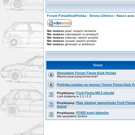
Forum FiestaKlubPolska - Strona Główna
»
Nasze auta 
Nie możesz
pisać nowych tematów
Nie możesz
odpowiadać w tematach
Nie możesz
zmieniać swoich postów
Nie możesz
usuwać swoich postów
Nie możesz
głosować w ankietach
Temat
Regulamin Forum Fiesta Klub Polska
Ważne-przeczytaj koniecznie!
Polityka cookies na stronie i forum Fiesta Klub P
Ford Fiesta MK3 rebuild
Przyklejony:
czyli działamy w 1.1 i 1.3
Plan obsługi samochodu Ford Fiesta 
Przyklejony:
Diesel
FORD kody lakierów
Przyklejony:
Dla wszystkich fordów