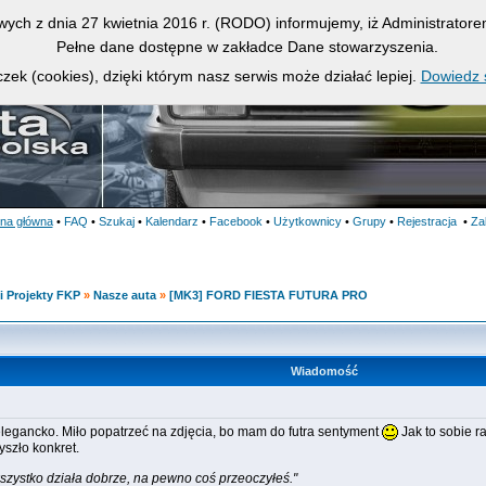
owych z dnia 27 kwietnia 2016 r. (RODO) informujemy, iż Administrato
Pełne dane dostępne w zakładce Dane stowarzyszenia.
zek (cookies), dzięki którym nasz serwis może działać lepiej.
Dowiedz s
ona główna
•
FAQ
•
Szukaj
•
Kalendarz
•
Facebook
•
Użytkownicy
•
Grupy
•
Rejestracja
•
Za
i Projekty FKP
»
Nasze auta
»
[MK3] FORD FIESTA FUTURA PRO
Wiadomość
10
elegancko. Miło popatrzeć na zdjęcia, bo mam do futra sentyment
Jak to sobie r
yszło konkret.
 wszystko działa dobrze, na pewno coś przeoczyłeś."