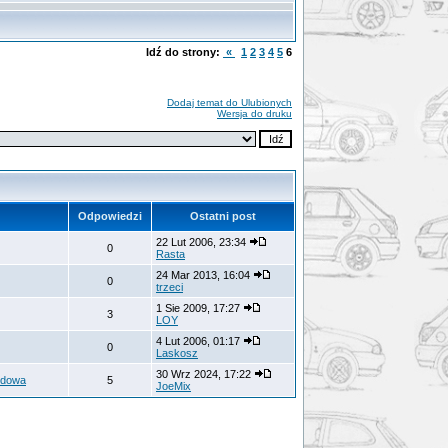
Idź do strony:
«
1
2
3
4
5
6
Dodaj temat do Ulubionych
Wersja do druku
Odpowiedzi
Ostatni post
22 Lut 2006, 23:34
0
Rasta
24 Mar 2013, 16:04
0
trzeci
1 Sie 2009, 17:27
3
LOY
4 Lut 2006, 01:17
0
Laskosz
30 Wrz 2024, 17:22
odowa
5
JoeMix