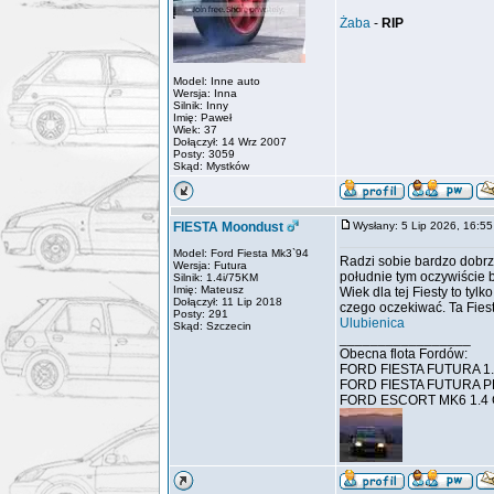
Żaba
-
RIP
Model: Inne auto
Wersja: Inna
Silnik: Inny
Imię: Paweł
Wiek: 37
Dołączył: 14 Wrz 2007
Posty: 3059
Skąd: Mystków
FIESTA Moondust
Wysłany: 5 Lip 2026, 16:
Model: Ford Fiesta Mk3`94
Radzi sobie bardzo dobrz
Wersja: Futura
południe tym oczywiście 
Silnik: 1.4i/75KM
Imię: Mateusz
Wiek dla tej Fiesty to tyl
Dołączył: 11 Lip 2018
czego oczekiwać. Ta Fiest
Posty: 291
Ulubienica
Skąd: Szczecin
_________________
Obecna flota Fordów:
FORD FIESTA FUTURA 1.
FORD FIESTA FUTURA PR
FORD ESCORT MK6 1.4 