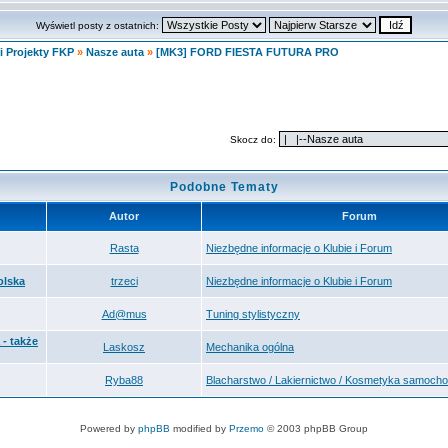
Wyświetl posty z ostatnich:
i Projekty FKP
»
Nasze auta
»
[MK3] FORD FIESTA FUTURA PRO
Skocz do:
Podobne Tematy
Autor
Forum
Rasta
Niezbędne informacje o Klubie i Forum
olska
trzeci
Niezbędne informacje o Klubie i Forum
Ad@mus
Tuning stylistyczny
- także
Laskosz
Mechanika ogólna
Ryba88
Blacharstwo / Lakiernictwo / Kosmetyka samoch
Powered by
phpBB
modified by
Przemo
© 2003 phpBB Group