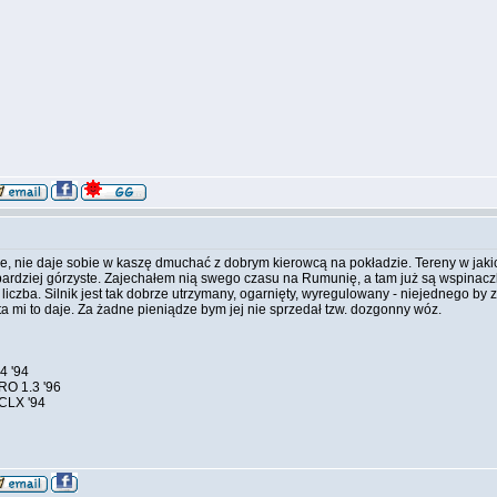
55
e, nie daje sobie w kaszę dmuchać z dobrym kierowcą na pokładzie. Tereny w jaki
bardziej górzyste. Zajechałem nią swego czasu na Rumunię, a tam już są wspinacz
ko liczba. Silnik jest tak dobrze utrzymany, ogarnięty, wyregulowany - niejednego by z
a mi to daje. Za żadne pieniądze bym jej nie sprzedał tzw. dozgonny wóz.
4 '94
O 1.3 '96
CLX '94