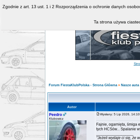
Zgodnie z art. 13 ust. 1 i 2 Rozporządzenia o ochronie danych osob
Ta strona używa ciastec
Str
Forum FiestaKlubPolska - Strona Główna
»
Nasze auta 
Autor
Peedro
Wysłany: 5 Lip 2026, 14:
Klubowicz
Fajnie, ogarnięta, śmiga 
tych HCSów... Spalanie w
_________________
"Jeżeli wydaje ci się, że