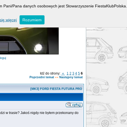
rem Pani/Pana danych osobowych jest Stowarzyszenie FiestaKlubPolska.
ię więcej
Rozumiem
loguj
Idź do strony:
«
1
2
3
4
5
6
Poprzedni temat
Następny temat
«»
[MK3] FORD FIESTA FUTURA PRO
adzi w trasie? Jakoś nigdy nie byłem przekonany do