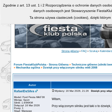
Zgodnie z art. 13 ust. 1 i 2 Rozporządzenia o ochronie danych osob
danych osobowych jest Stowarzyszenie FiestaKlu
Ta strona używa ciasteczek (cookies), dzięki którym
Strona główna
•
FAQ
•
Szukaj
•
Kalendar
Forum FiestaKlubPolska - Strona Główna
»
Techniczne główne (silniki ben
»
Mechanika ogólna
»
Dzwięk przy włączonym silniku mk6 2008
Autor
RafaelDaSilva
Wysłany: 16 Mar 2026, 21:26
Dzwięk przy włą
Model: Ford Fiesta Mk6`08
Witam,
Wersja: Sport
Silnik: 1.6/96KM
Dołączył: 16 Mar 2026
Przy wlączonym silniku jest taki o to dzwięk
Posty: 1
Skąd: Warszaw