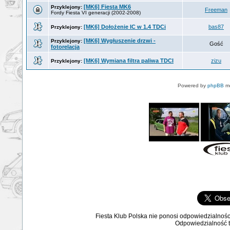
[MK6] Fiesta MK6
Przyklejony:
Freeman
Fordy Fiesta VI generacji (2002-2008)
[MK6] Dołożenie IC w 1.4 TDCi
bas87
Przyklejony:
[MK6] Wygłuszenie drzwi -
Przyklejony:
Gość
fotorelacja
[MK6] Wymiana filtra paliwa TDCI
zizu
Przyklejony:
Powered by
phpBB
mo
Fiesta Klub Polska nie ponosi odpowiedzialnośc
Odpowiedzialność ta