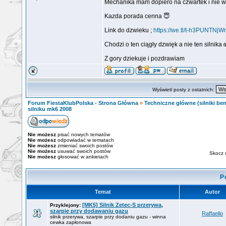
Mechanika mam dopiero na czwartek i nie wi
Kazda porada cenna 😇
Link do dzwieku ;
https://we.tl/t-h3PUNTNjW
Chodzi o ten ciągły dzwięk a nie ten silnika 
Z gory dziekuje i pozdrawiam
Wyświetl posty z ostatnich:
Forum FiestaKlubPolska - Strona Główna
»
Techniczne główne (silniki ben
silniku mk6 2008
Nie możesz
pisać nowych tematów
Nie możesz
odpowiadać w tematach
Nie możesz
zmieniać swoich postów
Nie możesz
usuwać swoich postów
Skocz 
Nie możesz
głosować w ankietach
P
Temat
Autor
[MK5] Silnik Zetec-S przerywa,
Przyklejony:
szarpie przy dodawaniu gazu
Raffaello
silnik przerywa, szarpie przy dodaniu gazu - winna
cewka zapłonowa