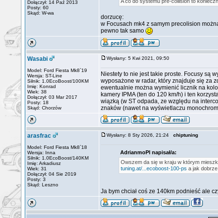
A co do systemu pre-collision to konie
Dołączył: 14 Paź 2013
Posty: 60
Skąd: W-wa
dorzucę:
w Focusach mk4 z samym precolision można 
pewno tak samo
Wasabi
Wysłany: 5 Kwi 2021, 09:50
Model: Ford Fiesta Mk8`19
Niestety to nie jest takie proste. Focusy są
Wersja: ST-Line
wyposażone w radar, który znajduje się za z
Silnik: 1.0EcoBoost/100KM
Imię: Konrad
ewentualnie można wymienić licznik na kolo
Wiek: 38
kamery IPMA (ten do 120 km/h) i ten korzyst
Dołączył: 03 Mar 2017
wiązką (w ST odpada, ze względu na interc
Posty: 18
znaków (nawet na wyświetlaczu monochrom), D
Skąd: Chorzów
arasfrac
Wysłany: 8 Sty 2026, 21:24
chiptuning
Model: Ford Fiesta Mk8`18
AdrianmoPl napisał/a:
Wersja: Inna
Silnik: 1.0EcoBoost/140KM
Owszem da się w kraju w którym mieszkam
Imię: Arkadiusz
tuning.at/...ecoboost-100-ps
a jak dobrze
Wiek: 31
Dołączył: 04 Sie 2019
Posty: 3
Skąd: Leszno
Ja bym chciał coś ze 140km podnieść ale czy 