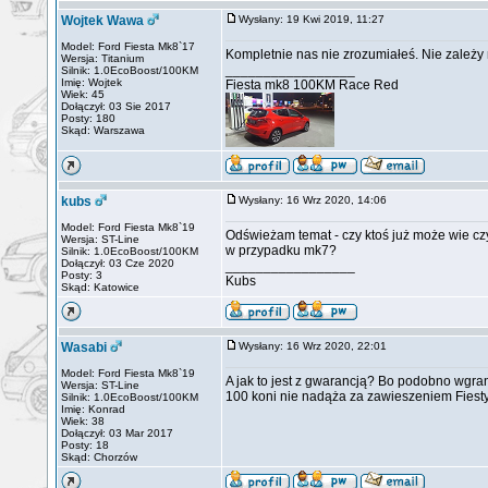
Wojtek Wawa
Wysłany: 19 Kwi 2019, 11:27
Model: Ford Fiesta Mk8`17
Kompletnie nas nie zrozumiałeś. Nie zależy 
Wersja: Titanium
_________________
Silnik: 1.0EcoBoost/100KM
Imię: Wojtek
Fiesta mk8 100KM Race Red
Wiek: 45
Dołączył: 03 Sie 2017
Posty: 180
Skąd: Warszawa
kubs
Wysłany: 16 Wrz 2020, 14:06
Model: Ford Fiesta Mk8`19
Odświeżam temat - czy ktoś już może wie c
Wersja: ST-Line
w przypadku mk7?
Silnik: 1.0EcoBoost/100KM
Dołączył: 03 Cze 2020
_________________
Posty: 3
Kubs
Skąd: Katowice
Wasabi
Wysłany: 16 Wrz 2020, 22:01
Model: Ford Fiesta Mk8`19
A jak to jest z gwarancją? Bo podobno wgran
Wersja: ST-Line
100 koni nie nadąża za zawieszeniem Fiesty
Silnik: 1.0EcoBoost/100KM
Imię: Konrad
Wiek: 38
Dołączył: 03 Mar 2017
Posty: 18
Skąd: Chorzów