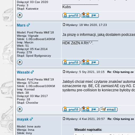
Dołączył: 03 Cze 2020
_________________
Posty: 3
Kubs
Skąd: Katowice
Mars
Wysłany: 18 Wrz 2020, 17:23
Model: Ford Fiesta Mk8`18
Ja piszę o informacji, jaką dostałem podczas
Wersja: Vignale
_________________
Silnik: 1.0EcoBoost/140KM
Imię: Marcin
HDK ZdZN A Rh"-".
Wiek: 51
Dołączył: 05 Kwi 2014
Posty: 279
Skąd: Spod Bydgoszczy
Wasabi
Wysłany: 5 Sty 2021, 10:15
Re: Chip tuning z
Model: Ford Fiesta Mk8`19
Jakbyś chciał mieć czytanie znaków/ autom
Wersja: ST-Line
oznaczenie np. BE, CE zamiast AE czy AG. Do
Silnik: 1.0EcoBoost/100KM
Imię: Konrad
systemu pre-collision to konieczne byłoby
Wiek: 38
Dołączył: 03 Mar 2017
Posty: 18
Skąd: Chorzów
mayak
Wysłany: 4 Kwi 2021, 20:57
Re: Chip tuning z
Model: Inne auto
Wasabi napisał/a:
Wersja: Inna
Silnik: Inny