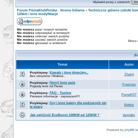
Wyświetl posty z ostatnich:
Forum FiestaKlubPolska - Strona Główna
»
Techniczne główne (silniki ben
125km i inne modyfikacje
Nie możesz
pisać nowych tematów
Nie możesz
odpowiadać w tematach
Nie możesz
zmieniać swoich postów
Nie możesz
usuwać swoich postów
Skocz 
Nie możesz
głosować w ankietach
P
Temat
Autor
Kawały i inne dowcipy...
Przyklejony:
Zhang
Bez obrazków i filmików...
[Inny] Inne auta
Przyklejony:
Freeman
Pojazdy inne niż Fiesta
FAQ - Tuning
Przyklejony:
PumaRST
Pierwsze informacje - zapraszam!!!!
Gry i inne bajery dla nudzacych sie
Przyklejony:
Mafios
w pracy
Jak odróżnić EcoBoost 100KM od 125KM ?
langolier
Powered by
phpBB
mo