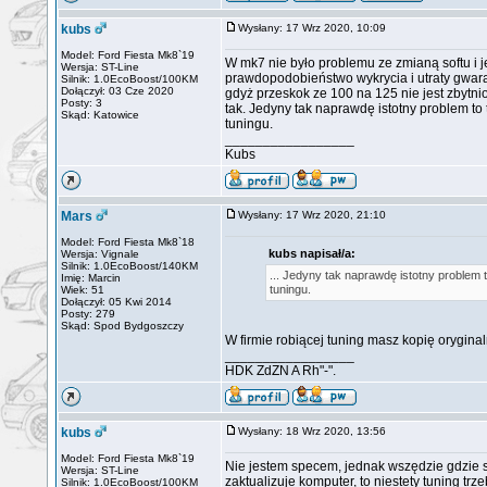
kubs
Wysłany: 17 Wrz 2020, 10:09
Model: Ford Fiesta Mk8`19
W mk7 nie było problemu ze zmianą softu i 
Wersja: ST-Line
prawdopodobieństwo wykrycia i utraty gwara
Silnik: 1.0EcoBoost/100KM
Dołączył: 03 Cze 2020
gdyż przeskok ze 100 na 125 nie jest zbyt
Posty: 3
tak. Jedyny tak naprawdę istotny problem to 
Skąd: Katowice
tuningu.
_________________
Kubs
Mars
Wysłany: 17 Wrz 2020, 21:10
Model: Ford Fiesta Mk8`18
kubs napisał/a:
Wersja: Vignale
Silnik: 1.0EcoBoost/140KM
... Jedyny tak naprawdę istotny problem t
Imię: Marcin
tuningu.
Wiek: 51
Dołączył: 05 Kwi 2014
Posty: 279
Skąd: Spod Bydgoszczy
W firmie robiącej tuning masz kopię orygin
_________________
HDK ZdZN A Rh"-".
kubs
Wysłany: 18 Wrz 2020, 13:56
Model: Ford Fiesta Mk8`19
Nie jestem specem, jednak wszędzie gdzie si
Wersja: ST-Line
zaktualizuje komputer, to niestety tuning trz
Silnik: 1.0EcoBoost/100KM