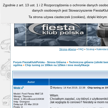
Zgodnie z art. 13 ust. 1 i 2 Rozporządzenia o ochronie danych osob
danych osobowych jest Stowarzyszenie FiestaKlu
Ta strona używa ciasteczek (cookies), dzięki którym
Strona główna
•
FAQ
•
Szukaj
•
Kalendar
Forum FiestaKlubPolska - Strona Główna
»
Techniczne główne (silniki ben
ogólna
»
Chip tuning ze 100km na 125km i inne modyfikacje
Autor
Wobi
Wysłany: 14 Kwi 2019, 22:38
Chip tuning ze 1
Model: Ford Fiesta Mk8`18
Witam.
Wersja: Titanium
Chciałbym zapytać, czy któryś z użytkownikó
Silnik: 1.0EcoBoost/100KM
Imię: Grzegorz
Jak wygląda to cenowo? Niestety w moim naj
Dołączył: 05 Mar 2019
Posty: 4