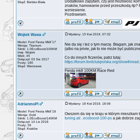
Dodatkowo zapytam, czy jest możliwość ko
Skąd: Bielsko-Biała
znaków, hamowanie przed przeszkodą itp? Po
wzniesienie.
Pozdrawiam.
Wojtek Wawa
Wysłany: 15 Kwi 2019, 07:32
Model: Ford Fiesta Mk8`17
Nie da się i też o tym marzę. Błagam, jak zna
Wersja: Titanium
(albo na privie, jak to nie może być publiczne
Silnik: 1.0EcoBoost/100KM
Imię: Wojtek
Wiek: 45
Co do innych ficzerów, patrz tutaj:
Dołączył: 03 Sie 2017
https://forum.fordclubpolska.org/showthrea
Posty: 180
_________________
Skąd: Warszawa
Fiesta mk8 100KM Race Red
AdrianmoPl
Wysłany: 18 Kwi 2019, 18:06
Model: Ford Fiesta Mk8`18
Owszem da się w kraju w którym mieszkam to
Wersja: Gold
tuning.at/...ecoboost-100-ps
a jak dobrze zag
Silnik: 1.0EcoBoost/140KM
Dołączył: 14 Lis 2018
Posty: 26
Skąd: Kraków