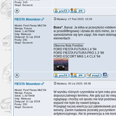
Posty: 143
Skąd: Szczecin
FIESTA Moondust
Wysłany: 17 Paź 2025, 10:26
Model: Ford Fiesta Mk3`94
Boss*
, Banał. Ja kilka w przeszłości robiłe
Wersja: Futura
w przedliftingowej i działa do dziś mimo, 
Silnik: 1.4i/75KM
Imię: Mateusz
samodzielnie się tym zająć. Ale mam dobrego
Dołączył: 11 Lip 2018
elementach.
Posty: 291
_________________
Skąd: Szczecin
Obecna flota Fordów:
FORD FIESTA FUTURA 1.4 '94
FORD FIESTA FUTURA PRO 1.3 '96
FORD ESCORT MK6 1.4 CLX '94
FIESTA Moondust
Wysłany: 30 Lis 2025, 09:38
Model: Ford Fiesta Mk3`94
W wyniku różnych czynników w tym roku prze
Wersja: Futura
dopuszczalnego terminu. Ale gdy już do nieg
Silnik: 1.4i/75KM
Imię: Mateusz
oglądając choćby od spodu nie krył podziwu
Dołączył: 11 Lip 2018
wyjazd nie było by nawet tysiąca.
Posty: 291
Przegląd raczej wieńczy już jakiekolwiek pr
Skąd: Szczecin
wiosny. Zanim nastanie przestój poczyniłem
antykorozyjnego. Ale to prewencja a nie ko