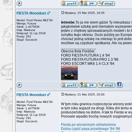
FIESTA Moondust
Wysłany: 15 Mar 2025, 19:35
Model: Ford Fiesta Mk3`94
letmebe
,To ja nie wiem gdzie Ty mieszkasz s
Wersja: Futura
jakąkolwiek sztukę jest niemałym wyzwaniem
Silnik: 1.4i/75KM
Imię: Mateusz
jeden z chętniej sprowadzanych modeli i to
Dołączył: 11 Lip 2018
schyłku tego okresu. Dużo jeżdżę po Europie
Posty: 291
chociaż jedną sztukę na miesiąc to jest dob
Skąd: Szczecin
możliwe są częstsze spotkania. Ale na pewno
_________________
Obecna flota Fordów:
FORD FIESTA FUTURA 1.4 '94
FORD FIESTA FUTURA PRO 1.3 '96
FORD ESCORT MK6 1.4 CLX '94
FIESTA Moondust
Wysłany: 21 Mar 2025, 20:00
Model: Ford Fiesta Mk3`94
W tym roku granica rozpoczęcia wiosny pokr
Wersja: Futura
w tym roku wyjazd na drogi. Kilka dni temu
Silnik: 1.4i/75KM
Imię: Mateusz
posłuszeństwa na dobre. A tak to Fiesta w w
Dołączył: 11 Lip 2018
Ponowie wpadło trochę nowych oryginalny
Posty: 291
Skąd: Szczecin
Fiesta po wiosennym odświeżeniu
Dolna część pasa przedniego '94-'96