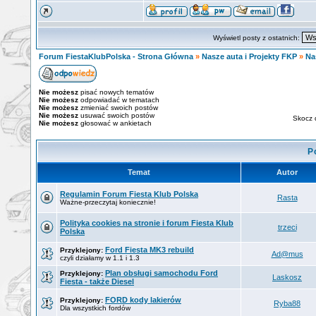
Wyświetl posty z ostatnich:
Forum FiestaKlubPolska - Strona Główna
»
Nasze auta i Projekty FKP
»
Na
Nie możesz
pisać nowych tematów
Nie możesz
odpowiadać w tematach
Nie możesz
zmieniać swoich postów
Nie możesz
usuwać swoich postów
Skocz 
Nie możesz
głosować w ankietach
P
Temat
Autor
Regulamin Forum Fiesta Klub Polska
Rasta
Ważne-przeczytaj koniecznie!
Polityka cookies na stronie i forum Fiesta Klub
trzeci
Polska
Ford Fiesta MK3 rebuild
Przyklejony:
Ad@mus
czyli działamy w 1.1 i 1.3
Plan obsługi samochodu Ford
Przyklejony:
Laskosz
Fiesta - także Diesel
FORD kody lakierów
Przyklejony:
Ryba88
Dla wszystkich fordów