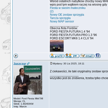
Wśród ostatnich nabytków choćby nowy MAP 
wpis pod tym wątkiem raczej na wiosnę gdy F
Fiesta w swoim mateczniku
(2)
Nowy OE zestaw sprzęgła
Tarcza sprzęgła
Nowy MAP sensor
_________________
Obecna flota Fordów:
FORD FIESTA FUTURA 1.4 '94
FORD FIESTA FUTURA PRO 1.3 '96
FORD ESCORT MK6 1.4 CLX '94
Jaszczur
Wysłany: 30 Lis 2025, 18:11
Z ciekawości, ile taki oryginalny zestaw spr
_________________
wszystko jest do zrobienia, trzeba tylko chci
Model: Ford Fiesta Mk4`98
Wersja: CL
Silnik: 1.8D/60KM
Imię: Marcin