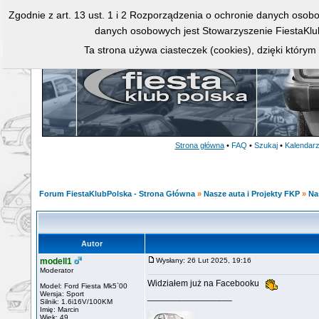
Zgodnie z art. 13 ust. 1 i 2 Rozporządzenia o ochronie danych osob
danych osobowych jest Stowarzyszenie FiestaKlu
Ta strona używa ciasteczek (cookies), dzięki którym
Strona główna
•
FAQ
•
Szukaj
•
Kalendar
Forum FiestaKlubPolska - Strona Główna
»
Nasze auta i Projekty FKP
»
Na
Autor
modell1
Wysłany: 26 Lut 2025, 19:16
Moderator
Widziałem już na Facebooku
Model: Ford Fiesta Mk5`00
Wersja: Sport
_________________
Silnik: 1.6i16V/100KM
Imię: Marcin
Wiek: 49