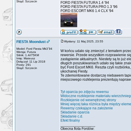
Skąd: Szczecin
FORD FIESTA FUTURA 1.4 '94
FORD FIESTA FUTURA PRO 1.3 '96
FORD ESCORT MK6 1.4 CLX '94
FIESTA Moondust
Wysłany: 11 Maj 2025, 23:55
Model: Ford Fiesta Mk3`94
W końcu udało się zmierzyć z tematem przedn
Wersja: Futura
rewersie. Przede wszystkim rozprawienie s
Silnik: 1.4i/75KM
Imię: Mateusz
zastąpienie aktualnych. Niestety są to już e
Dołączył: 11 Lip 2018
długich poszukiwaniach udało się takie znal
Posty: 291
być Ford Escort MK6. Reszta czyli rozbiórka
Skąd: Szczecin
ukochanej Fiesty.
Te zdemontowane dostarczę niebawem tapice
miejscowego rozklejenia prezentują napraw
Tył oparcia po zdjęciu rewersu
Widoczne rozklejenie materiału wierzchnie
Rozklejenie od wewnętrznej strony
Mniej więcej taka różnica była między elem
Rewersy czekające na założenie
Składanie oparcia
Składanie c.d.
Efekt finalny
_________________
Obecna flota Fordów: