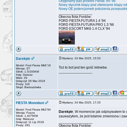
Oryginalny pas przedni Fiesta '94-'96
Nowy stycznik klapy pod otwieranie klapy o
Nowy OE potencjometr położenia przepustn
_________________
Obecna flota Fordów:
FORD FIESTA FUTURA 1.4 '94
FORD FIESTA FUTURA PRO 1.3 '96
FORD ESCORT MK6 1.4 CLX '94
Darekptr
Wysłany: 24 Mar 2025, 15:53
Model: Ford Fiesta Mk8`19
Toż to bot jest ten gość letmebe.
Wersja: ST
_________________
Silnik: 1.5/200KM
Imię: Dariusz
Wiek: 29
Dołączył: 06 Mar 2019
Posty: 116
Skąd: Bartoszówka
FIESTA Moondust
Wysłany: 24 Mar 2025, 17:25
Model: Ford Fiesta Mk3`94
Darekptr
, W momencie jak odpisywałem to w
Wersja: Futura
Silnik: 1.4i/75KM
zauważyłem, że jest totalnie zmieniona i zaw
Imię: Mateusz
_________________
Dołączył: 11 Lip 2018
Posty: 291
Obecna flota Fordów: