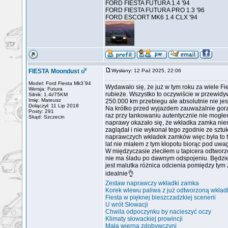
FORD FIESTA FUTURA 1.4 '94
FORD FIESTA FUTURA PRO 1.3 '96
FORD ESCORT MK6 1.4 CLX '94
FIESTA Moondust
Wysłany: 12 Paź 2025, 22:06
Model: Ford Fiesta Mk3`94
Wydawało się, że już w tym roku za wiele Fie
Wersja: Futura
rubieże. Wszystko to oczywiście w przewidy
Silnik: 1.4i/75KM
Imię: Mateusz
250.000 km przebiegu ale absolutnie nie je
Dołączył: 11 Lip 2018
Na krótko przed wyjazdem zauważalnie gorze
Posty: 291
raz przy tankowaniu autentycznie nie mogłem
Skąd: Szczecin
naprawy okazało się, że wkładka zamka niemal
zaglądał i nie wykonał tego zgodnie ze sztu
naprawczych wkładek zamków więc była to tyl
lat nie miałem z tym kłopotu biorąc pod uwag
W międzyczasie zleciłem u tapicera odtworze
nie ma śladu po dawnym odspojeniu. Będzie 
jest malutka różnica odcienia pomiędzy tym
idealnie👌
Zestaw naprawczy wkładki zamka
Korek wlewu paliwa z już odtworzoną wkła
Fiesta w pięknej bieszczadzkiej scenerii
U wrót Słowacji
Chwila odpoczynku by nacieszyć oczy
Klimaty słowackiej prowincji
Mała wierna zdobywczyni