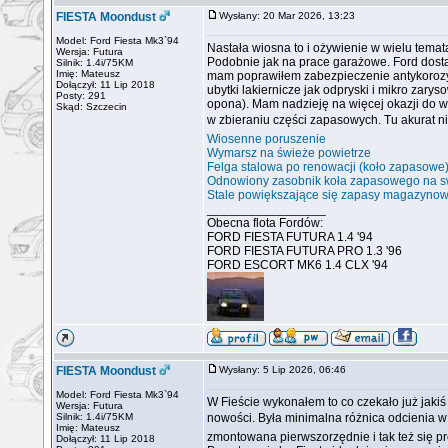
FIESTA Moondust
Wysłany: 20 Mar 2026, 13:23
Model: Ford Fiesta Mk3`94
Nastała wiosna to i ożywienie w wielu temat
Wersja: Futura
Podobnie jak na prace garażowe. Ford dosta
Silnik: 1.4i/75KM
Imię: Mateusz
mam poprawiłem zabezpieczenie antykorozyj
Dołączył: 11 Lip 2018
ubytki lakiernicze jak odpryski i mikro zar
Posty: 291
opona). Mam nadzieję na więcej okazji do wo
Skąd: Szczecin
w zbieraniu części zapasowych. Tu akurat n
Wiosenne poruszenie
Wymarsz na świeże powietrze
Felga stalowa po renowacji (koło zapasowe
Odnowiony zasobnik koła zapasowego na s
Stale powiększające się zapasy magazynow
_________________
Obecna flota Fordów:
FORD FIESTA FUTURA 1.4 '94
FORD FIESTA FUTURA PRO 1.3 '96
FORD ESCORT MK6 1.4 CLX '94
FIESTA Moondust
Wysłany: 5 Lip 2026, 06:46
Model: Ford Fiesta Mk3`94
W Fieście wykonałem to co czekało już jakiś
Wersja: Futura
Silnik: 1.4i/75KM
nowości. Była minimalna różnica odcienia w 
Imię: Mateusz
zmontowana pierwszorzędnie i tak też się p
Dołączył: 11 Lip 2018