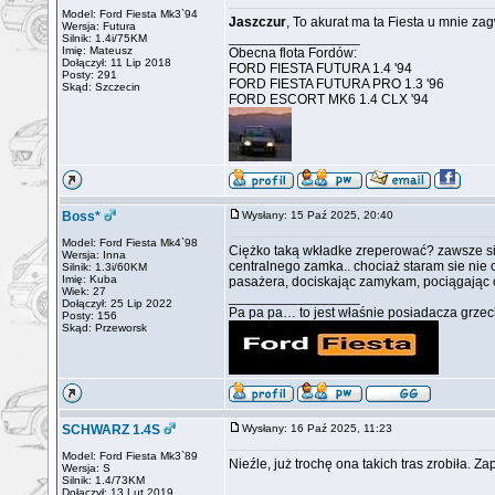
Model: Ford Fiesta Mk3`94
Jaszczur
, To akurat ma ta Fiesta u mnie z
Wersja: Futura
_________________
Silnik: 1.4i/75KM
Imię: Mateusz
Obecna flota Fordów:
Dołączył: 11 Lip 2018
FORD FIESTA FUTURA 1.4 '94
Posty: 291
FORD FIESTA FUTURA PRO 1.3 '96
Skąd: Szczecin
FORD ESCORT MK6 1.4 CLX '94
Boss*
Wysłany: 15 Paź 2025, 20:40
Model: Ford Fiesta Mk4`98
Ciężko taką wkładke zreperować? zawsze się
Wersja: Inna
centralnego zamka.. chociaż staram sie nie
Silnik: 1.3i/60KM
Imię: Kuba
pasażera, dociskając zamykam, pociągając 
Wiek: 27
_________________
Dołączył: 25 Lip 2022
Pa pa pa… to jest właśnie posiadacza grzech
Posty: 156
Skąd: Przeworsk
SCHWARZ 1.4S
Wysłany: 16 Paź 2025, 11:23
Model: Ford Fiesta Mk3`89
Nieźle, już trochę ona takich tras zrobiła. Z
Wersja: S
Silnik: 1.4/73KM
Dołączył: 13 Lut 2019