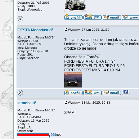
Dołączył: 21 Paź 2005
Posty: 1883
Skąd: Wągrowiec
FIESTA Moondust
Wysłany: 27 Lut 2025, 21:30
Model: Ford Fiesta Mk3`94
Tu i tam czasami coś dodam jak czas pozwal
Wersja: Futura
i miniaturyzację. Jedno z drugim się w koń
Silnik: 1.4i/75KM
Imię: Mateusz
drodze co jej model.
Dołączył: 11 Lip 2018
_________________
Posty: 291
Obecna flota Fordów:
Skąd: Szczecin
FORD FIESTA FUTURA 1.4 '94
FORD FIESTA FUTURA PRO 1.3 '96
FORD ESCORT MK6 1.4 CLX '94
letmebe
Wysłany: 13 Mar 2025, 16:33
Model: Ford Fiesta Mk1`76
SPAM
Wersja: C
Silnik: 1.0/45KM
Dołączył: 13 Mar 2025
Posty: 1
Skąd: LA
Ostrzeżeń:
999
/6/7