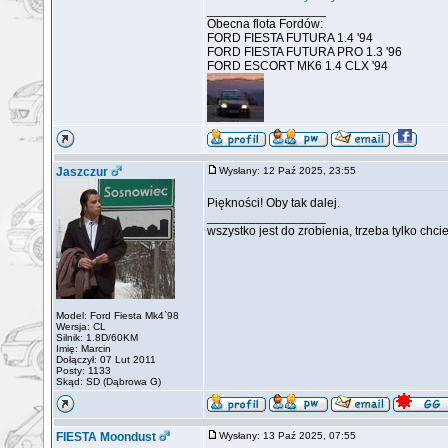
_________________
Obecna flota Fordów:
FORD FIESTA FUTURA 1.4 '94
FORD FIESTA FUTURA PRO 1.3 '96
FORD ESCORT MK6 1.4 CLX '94
Jaszczur
Wysłany: 12 Paź 2025, 23:55
Piękności! Oby tak dalej.
_________________
wszystko jest do zrobienia, trzeba tylko chci
Model: Ford Fiesta Mk4`98
Wersja: CL
Silnik: 1.8D/60KM
Imię: Marcin
Dołączył: 07 Lut 2011
Posty: 1133
Skąd: SD (Dąbrowa G)
FIESTA Moondust
Wysłany: 13 Paź 2025, 07:55