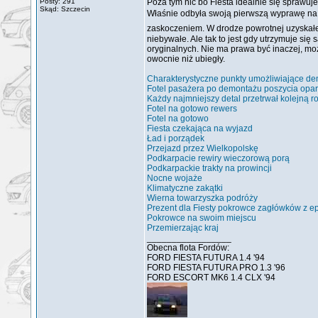
Posty: 291
Poza tym nic bo Fiesta idealnie się sprawuje
Skąd: Szczecin
Właśnie odbyła swoją pierwszą wyprawę na 
zaskoczeniem. W drodze powrotnej uzyskałem 
niebywałe. Ale tak to jest gdy utrzymuje si
oryginalnych. Nie ma prawa być inaczej, mo
owocnie niż ubiegły.
Charakterystyczne punkty umożliwiające d
Fotel pasażera po demontażu poszycia opar
Każdy najmniejszy detal przetrwał kolejną r
Fotel na gotowo rewers
Fotel na gotowo
Fiesta czekająca na wyjazd
Ład i porządek
Przejazd przez Wielkopolskę
Podkarpacie rewiry wieczorową porą
Podkarpackie trakty na prowincji
Nocne wojaże
Klimatyczne zakątki
Wierna towarzyszka podróży
Prezent dla Fiesty pokrowce zagłówków z e
Pokrowce na swoim miejscu
Przemierzając kraj
_________________
Obecna flota Fordów:
FORD FIESTA FUTURA 1.4 '94
FORD FIESTA FUTURA PRO 1.3 '96
FORD ESCORT MK6 1.4 CLX '94