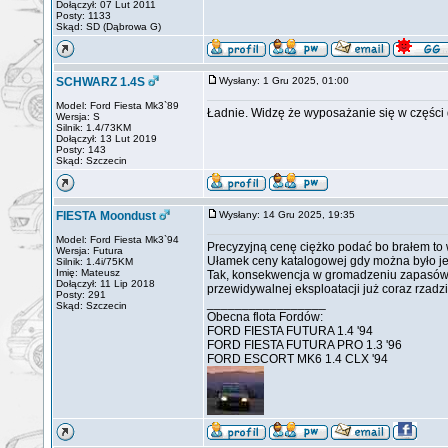
Dołączył: 07 Lut 2011
Posty: 1133
Skąd: SD (Dąbrowa G)
SCHWARZ 1.4S
Wysłany: 1 Gru 2025, 01:00
Model: Ford Fiesta Mk3`89
Ładnie. Widzę że wyposażanie się w części 
Wersja: S
Silnik: 1.4/73KM
Dołączył: 13 Lut 2019
Posty: 143
Skąd: Szczecin
FIESTA Moondust
Wysłany: 14 Gru 2025, 19:35
Model: Ford Fiesta Mk3`94
Precyzyjną cenę ciężko podać bo brałem to w
Wersja: Futura
Ułamek ceny katalogowej gdy można było jes
Silnik: 1.4i/75KM
Imię: Mateusz
Tak, konsekwencja w gromadzeniu zapasów t
Dołączył: 11 Lip 2018
przewidywalnej eksploatacji już coraz rzad
Posty: 291
_________________
Skąd: Szczecin
Obecna flota Fordów:
FORD FIESTA FUTURA 1.4 '94
FORD FIESTA FUTURA PRO 1.3 '96
FORD ESCORT MK6 1.4 CLX '94