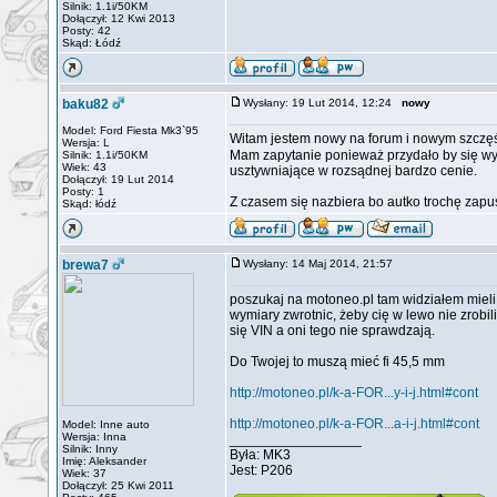
Silnik: 1.1i/50KM
Dołączył: 12 Kwi 2013
Posty: 42
Skąd: Łódź
baku82
Wysłany: 19 Lut 2014, 12:24
nowy
Model: Ford Fiesta Mk3`95
Witam jestem nowy na forum i nowym szczę
Wersja: L
Mam zapytanie ponieważ przydało by się wy
Silnik: 1.1i/50KM
Wiek: 43
usztywniające w rozsądnej bardzo cenie.
Dołączył: 19 Lut 2014
Posty: 1
Z czasem się nazbiera bo autko trochę zapus
Skąd: łódź
brewa7
Wysłany: 14 Maj 2014, 21:57
poszukaj na motoneo.pl tam widziałem mieli
wymiary zwrotnic, żeby cię w lewo nie zrobil
się VIN a oni tego nie sprawdzają.
Do Twojej to muszą mieć fi 45,5 mm
http://motoneo.pl/k-a-FOR...y-i-j.html#cont
http://motoneo.pl/k-a-FOR...a-i-j.html#cont
Model: Inne auto
Wersja: Inna
_________________
Silnik: Inny
Była: MK3
Imię: Aleksander
Jest: P206
Wiek: 37
Dołączył: 25 Kwi 2011