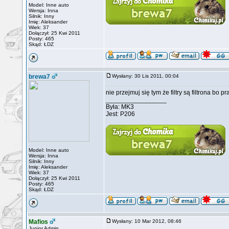
Model: Inne auto
Wersja: Inna
Silnik: Inny
Imię: Aleksander
Wiek: 37
Dołączył: 25 Kwi 2011
Posty: 465
Skąd: ŁDZ
brewa7
Wysłany: 30 Lis 2011, 00:04
nie przejmuj się tym że filtry są filtrona bo pra
_________________
Była: MK3
Jest: P206
Model: Inne auto
Wersja: Inna
Silnik: Inny
Imię: Aleksander
Wiek: 37
Dołączył: 25 Kwi 2011
Posty: 465
Skąd: ŁDZ
Mafios
Wysłany: 10 Mar 2012, 08:46
Junior Admin