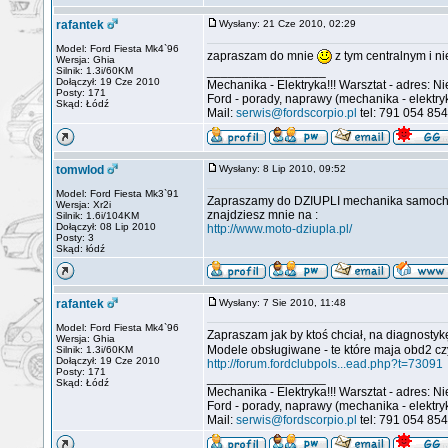
rafantek
Wysłany: 21 Cze 2010, 02:29
Model: Ford Fiesta Mk4`96
zapraszam do mnie
z tym centralnym i ni
Wersja: Ghia
_________________
Silnik: 1.3i/60KM
Dołączył: 19 Cze 2010
Mechanika - Elektryka!!! Warsztat - adres: N
Posty: 171
Ford - porady, naprawy (mechanika - elekt
Skąd: Łódź
Mail:
serwis@fordscorpio.pl
tel: 791 054 85
tomwlod
Wysłany: 8 Lip 2010, 09:52
Model: Ford Fiesta Mk3`91
Zapraszamy do DZIUPLI mechanika samoc
Wersja: Xr2i
znajdziesz mnie na :
Silnik: 1.6i/104KM
Dołączył: 08 Lip 2010
http://www.moto-dziupla.pl/
Posty: 3
Skąd: łódź
rafantek
Wysłany: 7 Sie 2010, 11:48
Model: Ford Fiesta Mk4`96
Zapraszam jak by ktoś chciał, na diagnosty
Wersja: Ghia
Modele obsługiwane - te które maja obd2 czy
Silnik: 1.3i/60KM
Dołączył: 19 Cze 2010
http://forum.fordclubpols...ead.php?t=73091
Posty: 171
_________________
Skąd: Łódź
Mechanika - Elektryka!!! Warsztat - adres: N
Ford - porady, naprawy (mechanika - elekt
Mail:
serwis@fordscorpio.pl
tel: 791 054 85