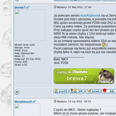
brewa7
Wysłany: 22 Maj 2011, 17:44
Ja polecam serwis
AutoRabionek
na ul.Sena
Gostek jest miły i uprzejmy, a ponadto nie b
Mój ojciec wcześniej przed P206 miał ZAZ-a 
Ceny są extra niskie. Za wymianę powiedzmy
Przy zakupie części gość też leci prawie po
6000.To ja wiem chyba z 10zł doliczył sobie 
oleju+filtr+robota. Nie więcej.
Ja za zmianę opasowania dałem 32zł za wym
musiałem zwrócić, bo niepasował
).
Model: Inne auto
Wersja: Inna
Facet zajmuje się teraz już wszystkimi samo
Silnik: Inny
chyba tylko 4, więc na nich by już nie zarobił
Imię: Aleksander
_________________
Wiek: 37
Dołączył: 25 Kwi 2011
Była: MK3
Posty: 465
Jest: P206
Skąd: ŁDZ
Morphinus8
Wysłany: 13 Lip 2011, 18:23
Części do MK3 - Gdzie najlepiej ?
Wiem że to może głupie pytanie, ale rozgląda