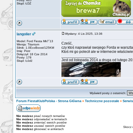
Posty: 465
Skąd: ŁDZ
langolier
Wysłany: 4 Lis 2025, 13:36
Model: Ford Fiesta Mk7`13
Cześć,
Wersja: Titanium
czy ktoś naprawiał swojego Forda w warszta
Silnik: 1.0EcoBoost/125KM
Imię: Piotr
Ktoś mi go polecił ale w internecie właściwie
Dołączył: 18 Cze 2014
_________________
Posty: 178
Jest od listopada 2014 a druga od lutego 2
Skąd: Łódź
Wyświetl posty z ostatnich:
Forum FiestaKlubPolska - Strona Główna
»
Techniczne pozostałe
»
Serwis
Nie możesz
pisać nowych tematów
Nie możesz
odpowiadać w tematach
Nie możesz
zmieniać swoich postów
Nie możesz
usuwać swoich postów
Skocz 
Nie możesz
głosować w ankietach