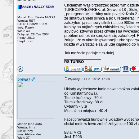
Chciałbym Was przestrzec przed tym os
TURBOSPRĘŻAREK. ul. Giewont 18 , Stoki, 9
, po regeneracji turbiny auto przejeżdżało 
Model: Ford Fiesta Mk3`91
ze smarowaniem silnika a po 6 regeneracji r
Wersja: RST
założyłem ją na nowy silnik i ..... po 900km 
Silnik: 1.6i8V/130KM
turbiny na najtańszych chińskich częściach 
Imię: Patryk
Wiek: 43
aby było sztywno przez chwilę i na wykresac
Dołączył: 28 Cze 2004
problem odnośnie sprężarki się zakończył. F
Posty: 2813
żałuje , że w okresie gwarancji turbo spocz
Skąd: Łódź
koszta w warsztacie za usługę ciągłego do m
Jak możecie podajcie to dalej
_________________
RS TURBO
brewa7
Wysłany: 31 Gru 2012, 15:36
Układy wydechowe tanio nawet można załatwi
od Konstantynowa).
Tłumik końcowy - 70 zł
Tłumik środkowy- 88 zł
Cybanty - 5 zł
Montaż na miejscu - 40 zł
Facet prowadzi hurtownie układów wydech
chciał mnie w lewo zrobić żebym dał 100 zł 
Model: Inne auto
Wersja: Inna
_________________
Silnik: Inny
Była: MK3
Imię: Aleksander
Jest: P206
Wiek: 37