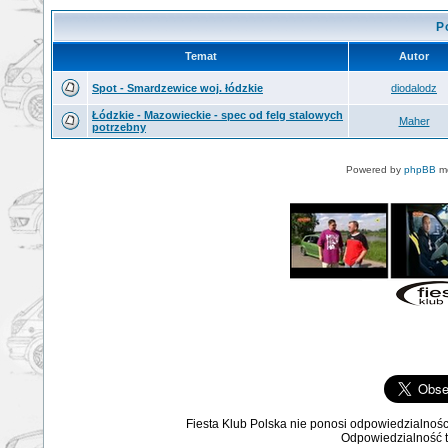
P
Temat
Autor
Spot - Smardzewice woj. łódzkie
diodalodz
Łódzkie - Mazowieckie - spec od felg stalowych
Maher
potrzebny
Powered by
phpBB
mo
Fiesta Klub Polska nie ponosi odpowiedzialnośc
Odpowiedzialność ta