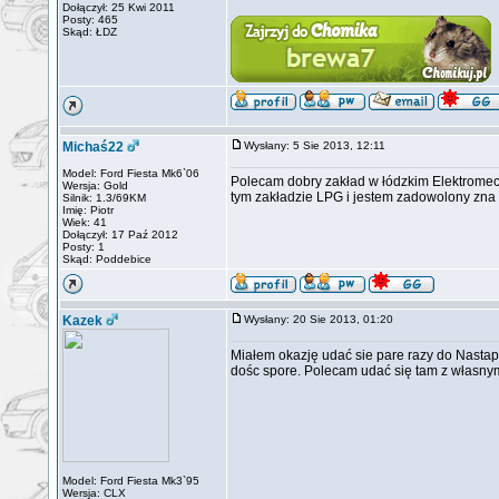
Dołączył: 25 Kwi 2011
Posty: 465
Skąd: ŁDZ
Michaś22
Wysłany: 5 Sie 2013, 12:11
Model: Ford Fiesta Mk6`06
Polecam dobry zakład w łódzkim Elektromec
Wersja: Gold
tym zakładzie LPG i jestem zadowolony zna s
Silnik: 1.3/69KM
Imię: Piotr
Wiek: 41
Dołączył: 17 Paź 2012
Posty: 1
Skąd: Poddebice
Kazek
Wysłany: 20 Sie 2013, 01:20
Miałem okazję udać sie pare razy do Nastap
dośc spore. Polecam udać się tam z własnym
Model: Ford Fiesta Mk3`95
Wersja: CLX