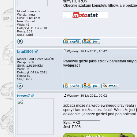
firmy FILTRON.
Obecnie szukam kompletu filtrów, ale będzi
_________________
Model: Inne auto
Wersja: Inna
Silnik: 1.6/84KM
Imię: Konrad
Wiek: 45
Dołączył: 11 Lis 2010
Posty: 153
Skąd: Łódź
brad1906
Wysłany: 16 Lis 2011, 16:42
Model: Ford Fiesta Mk3`91
Panowie gdzie jakiś szrot ? pamiętam miły go
Wersja: Xr2i
wybierać !
Silnik: 1.6i/104KM
Wiek: 35
Dołączył: 04 Lis 2011
Posty: 52
Skąd: łódź
brewa7
Wysłany: 30 Lis 2011, 00:02
zobacz może na wróblewskiego przy realu i tam
spory i tam można dostać coś. Wiem że jest 
dokładnie i jeszcze gdzieś pod pabianicami 
_________________
Była: MK3
Jest: P206