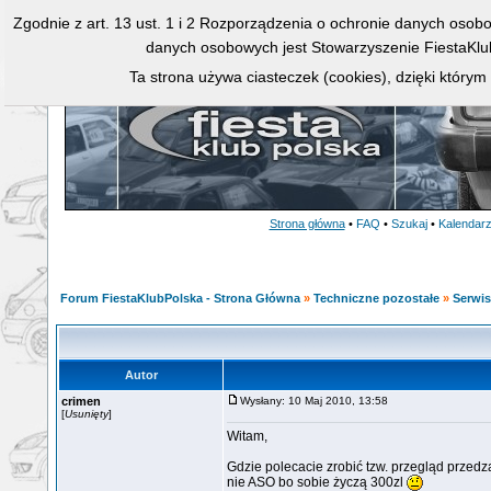
Zgodnie z art. 13 ust. 1 i 2 Rozporządzenia o ochronie danych osob
danych osobowych jest Stowarzyszenie FiestaKlu
Ta strona używa ciasteczek (cookies), dzięki którym
Strona główna
•
FAQ
•
Szukaj
•
Kalendar
Forum FiestaKlubPolska - Strona Główna
»
Techniczne pozostałe
»
Serwis
Autor
crimen
Wysłany: 10 Maj 2010, 13:58
[
Usunięty
]
Witam,
Gdzie polecacie zrobić tzw. przegląd przedz
nie ASO bo sobie życzą 300zl