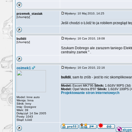
przemek_stasiak
Wysłany: 10 Maj 2010, 14:25
[
Usunięty
]
Jeśli chodzi o Łódź to ja robiłem przegląd t
bulldii
Wysłany: 16 Cze 2010, 19:08
[
Usunięty
]
Szukam Dobrego ale zarazem taniego Elektry
centralny zamek " .
osimek1
Wysłany: 16 Cze 2010, 22:16
bulldii
, sam to zrób - jest to nic skomplikow
_________________
Model:
Escort MK7'95
Silnik:
1.6i16V 90PS (3d)
Model:
Opel Vectra B'97
Silnik:
1.6i16V 100PS 
Projektowanie stron internetowych
Model: Inne auto
Wersja: Inna
Silnik: Inny
Imię: Grzegorz
Wiek: 39
Dołączył: 14 Sie 2005
Posty: 1043
Skąd: Łódź