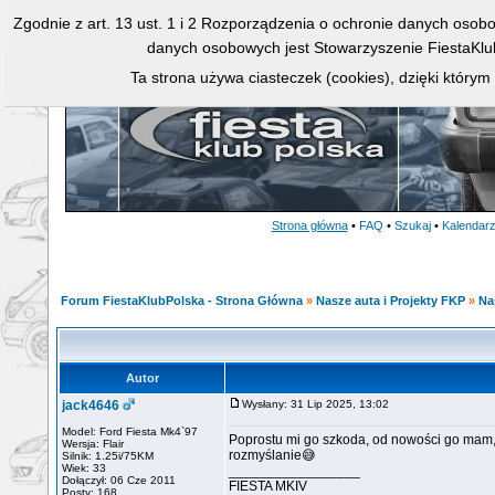
Zgodnie z art. 13 ust. 1 i 2 Rozporządzenia o ochronie danych osob
danych osobowych jest Stowarzyszenie FiestaKlu
Ta strona używa ciasteczek (cookies), dzięki którym
Strona główna
•
FAQ
•
Szukaj
•
Kalendar
Forum FiestaKlubPolska - Strona Główna
»
Nasze auta i Projekty FKP
»
Na
Autor
jack4646
Wysłany: 31 Lip 2025, 13:02
Model: Ford Fiesta Mk4`97
Poprostu mi go szkoda, od nowości go mam,
Wersja: Flair
rozmyślanie😅
Silnik: 1.25i/75KM
Wiek: 33
_________________
Dołączył: 06 Cze 2011
FIESTA MKIV
Posty: 168