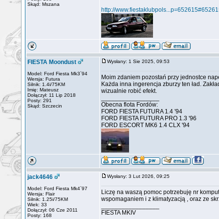
Skąd: Mszana
http://www.fiestaklubpols...p=652615#6526
FIESTA Moondust
Wysłany: 1 Sie 2025, 09:53
Model: Ford Fiesta Mk3`94
Moim zdaniem pozostań przy jednostce napędo
Wersja: Futura
Każda inna ingerencja zburzy ten ład. Zakła
Silnik: 1.4i/75KM
Imię: Mateusz
wizualnie robić efekt.
Dołączył: 11 Lip 2018
_________________
Posty: 291
Obecna flota Fordów:
Skąd: Szczecin
FORD FIESTA FUTURA 1.4 '94
FORD FIESTA FUTURA PRO 1.3 '96
FORD ESCORT MK6 1.4 CLX '94
jack4646
Wysłany: 3 Lut 2026, 09:25
Model: Ford Fiesta Mk4`97
Liczę na waszą pomoc potrzebuję nr kompute
Wersja: Flair
wspomaganiem i z klimatyzacją , oraz ze sk
Silnik: 1.25i/75KM
Wiek: 33
_________________
Dołączył: 06 Cze 2011
FIESTA MKIV
Posty: 168