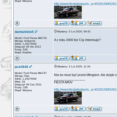
Skąd: Mszana
http://www.fiestaklubpols...p=652615#6526
damianisko5
Wysłany: 3 Lut 2026, 09:42
Model: Ford Fiesta Mk5`00
A z roku 2000 też Cię interesuje?
Wersja: Ambiente
Silnik: 1.25i/75KM
Dołączył: 06 Sie 2012
Posty: 526
Skąd: Kraków
jack4646
Wysłany: 3 Lut 2026, 11:34
Model: Ford Fiesta Mk4`97
Nie bo musi być przed liftingiem. Ale dzięki z
Wersja: Flair
_________________
Silnik: 1.25i/75KM
Wiek: 33
FIESTA MKIV
Dołączył: 06 Cze 2011
Posty: 168
http://www.fiestaklubpols...p=652615#6526
Skąd: Mszana