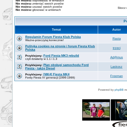
Nie możesz
odpowiadać w tematach
Nie możesz
zmieniać swoich postów
Nie możesz
usuwać swoich postów
Skocz 
Nie możesz
głosować w ankietach
P
Temat
Autor
Regulamin Forum Fiesta Klub Polska
Rasta
Ważne-przeczytaj koniecznie!
Polityka cookies na stronie i forum Fiesta Klub
trzeci
Polska
Ford Fiesta MK3 rebuild
Przyklejony:
Ad@mus
czyli działamy w 1.1 i 1.3
Plan obsługi samochodu Ford
Przyklejony:
Laskosz
Fiesta - także Diesel
[MK4] Fiesta MK4
Przyklejony:
Freeman
Fordy Fiesta IV generacji (1996-1999)
Powered by
phpBB
mo