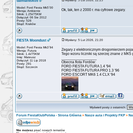
damianisko5
Wysłany: 5 Lut 2026, 12:25
Model: Ford Fiesta Mk5`00
Ok, tak, ten z 2000 r. ma cyfrowe zegary.
Wersja: Ambiente
Silnik: 1.25i/75KM
Dołączył: 06 Sie 2012
Posty: 526
Skąd: Kraków
FIESTA Moondust
Wysłany: 5 Lut 2026, 21:20
Model: Ford Fiesta Mk3`94
Zegary z elektronicznym drogomierzem pojaw
Wersja: Futura
Tego wzoru liczniki są szerzej znane z MK5 
Silnik: 1.4i/75KM
Imię: Mateusz
_________________
Dołączył: 11 Lip 2018
Obecna flota Fordów:
Posty: 291
FORD FIESTA FUTURA 1.4 '94
Skąd: Szczecin
FORD FIESTA FUTURA PRO 1.3 '96
FORD ESCORT MK6 1.4 CLX '94
Wyświetl posty z ostatnich:
Forum FiestaKlubPolska - Strona Główna
»
Nasze auta i Projekty FKP
»
Na
Nie możesz
pisać nowych tematów