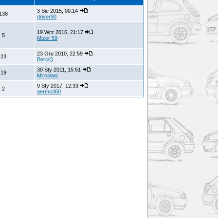
3 Sie 2015, 00:14
138
driver90
19 Wrz 2016, 21:17
5
Mizer 59
23 Gru 2010, 22:59
23
BerciQ
30 Sty 2011, 15:51
19
Mirosław
9 Sty 2017, 12:33
2
aermo360