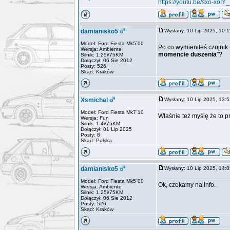
https://youtu.be/sxo-xo
damianisko5
Wysłany: 10 Lip 2025, 10
Model: Ford Fiesta Mk5`00
Po co wymieniłeś czujnik
Wersja: Ambiente
momencie duszenia
"?
Silnik: 1.25i/75KM
Dołączył: 06 Sie 2012
Posty: 526
Skąd: Kraków
Xsmichal
Wysłany: 10 Lip 2025, 13
Model: Ford Fiesta Mk7`10
Właśnie też myślę że to p
Wersja: Fun
Silnik: 1.4i/75KM
Dołączył: 01 Lip 2025
Posty: 8
Skąd: Polska
damianisko5
Wysłany: 10 Lip 2025, 14
Model: Ford Fiesta Mk5`00
Ok, czekamy na info.
Wersja: Ambiente
Silnik: 1.25i/75KM
Dołączył: 06 Sie 2012
Posty: 526
Skąd: Kraków