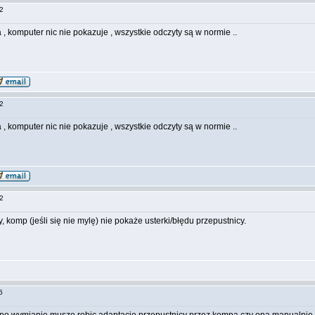
:32
, komputer nic nie pokazuje , wszystkie odczyty są w normie ..
:32
, komputer nic nie pokazuje , wszystkie odczyty są w normie ..
:52
 komp (jeśli się nie mylę) nie pokaże usterki/błędu przepustnicy.
:56