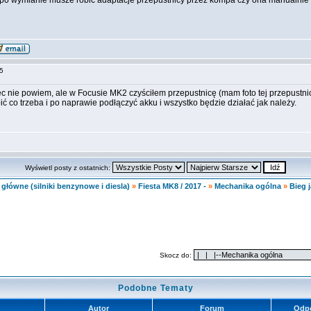
zy po wymianie musze robic adaptacje przepustnicy przez kompa czy ona manualnie 
:55
ęc nie powiem, ale w Focusie MK2 czyściłem przepustnicę (mam foto tej przepustnicy
ić co trzeba i po naprawie podłączyć akku i wszystko będzie działać jak należy.
Wyświetl posty z ostatnich:
główne (silniki benzynowe i diesla)
»
Fiesta MK8 / 2017 -
»
Mechanika ogólna
»
Bieg 
Skocz do:
Podobne Tematy
Autor
Forum
Odp