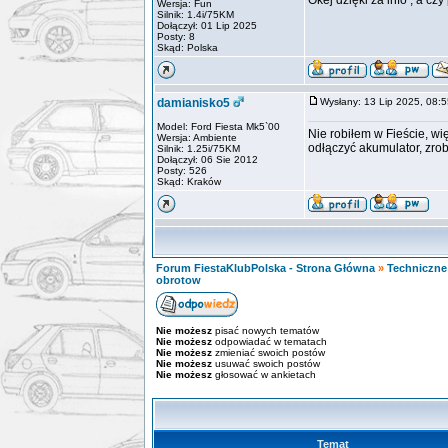
Okej dzięki za info , a c
Wersja: Fun
Silnik: 1.4i/75KM
Dołączył: 01 Lip 2025
Posty: 8
Skąd: Polska
damianisko5
Wysłany: 13 Lip 2025, 08
Model: Ford Fiesta Mk5`00
Nie robiłem w Fieście, wi
Wersja: Ambiente
odłączyć akumulator, zrob
Silnik: 1.25i/75KM
Dołączył: 06 Sie 2012
Posty: 526
Skąd: Kraków
Forum FiestaKlubPolska - Strona Główna
»
Techniczne 
obrotow
Nie możesz
pisać nowych tematów
Nie możesz
odpowiadać w tematach
Nie możesz
zmieniać swoich postów
Nie możesz
usuwać swoich postów
Nie możesz
głosować w ankietach
Temat