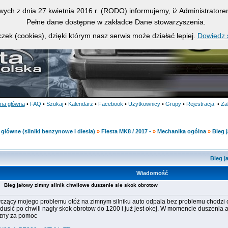
owych z dnia 27 kwietnia 2016 r. (RODO) informujemy, iż Administrato
Pełne dane dostępne w zakładce Dane stowarzyszenia.
zek (cookies), dzięki którym nasz serwis może działać lepiej.
Dowiedz s
ona główna
•
FAQ
•
Szukaj
•
Kalendarz
•
Facebook
•
Użytkownicy
•
Grupy
•
Rejestracja
•
Za
główne (silniki benzynowe i diesla)
»
Fiesta MK8 / 2017 -
»
Mechanika ogólna
»
Bieg 
Bieg j
Wiadomość
48
Bieg jałowy zimny silnik chwilowe duszenie sie skok obrotow
yczący mojego problemu otóż na zimnym silniku auto odpala bez problemu chodzi 
dusić po chwili nagly skok obrotow do 1200 i już jest okej. W momencie duszenia a
zny za pomoc