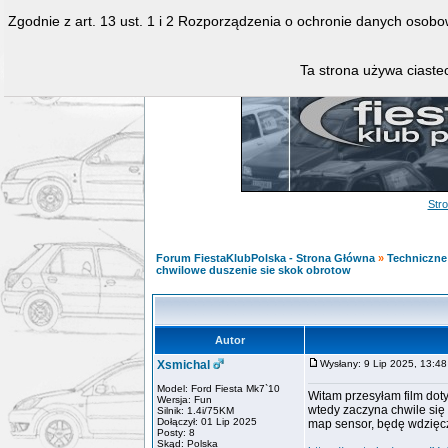
Zgodnie z art. 13 ust. 1 i 2 Rozporządzenia o ochronie danych osob
Ta strona używa ciastec
Str
Forum FiestaKlubPolska - Strona Główna
»
Techniczne 
chwilowe duszenie sie skok obrotow
Autor
Xsmichal
Wysłany: 9 Lip 2025, 13:
Model: Ford Fiesta Mk7`10
Witam przesyłam film dot
Wersja: Fun
wtedy zaczyna chwile się 
Silnik: 1.4i/75KM
Dołączył: 01 Lip 2025
map sensor, będę wdzięc
Posty: 8
Skąd: Polska