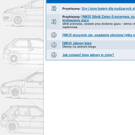
Gry i inne bajery dla nudzacych s
Przyklejony:
[MK5] Silnik Zetec-S przerywa, sz
Przyklejony:
dodawaniu gazu
silnik przerywa, szarpie przy dodaniu gazu - winna 
zapłonowa
[MK3] duszenie sie, opadanie obrotow tylko n
[MK4] Jałowy bieg
Obroty na wolnym biegu
Jak ustawić bieg jałowy w zimę?