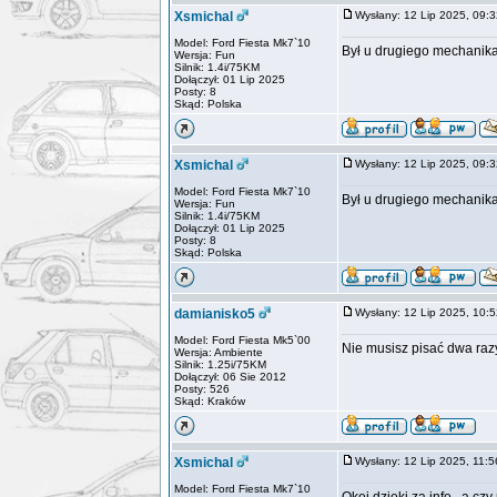
Xsmichal
Wysłany: 12 Lip 2025, 09
Model: Ford Fiesta Mk7`10
Był u drugiego mechanika 
Wersja: Fun
Silnik: 1.4i/75KM
Dołączył: 01 Lip 2025
Posty: 8
Skąd: Polska
Xsmichal
Wysłany: 12 Lip 2025, 09
Model: Ford Fiesta Mk7`10
Był u drugiego mechanika 
Wersja: Fun
Silnik: 1.4i/75KM
Dołączył: 01 Lip 2025
Posty: 8
Skąd: Polska
damianisko5
Wysłany: 12 Lip 2025, 10
Model: Ford Fiesta Mk5`00
Nie musisz pisać dwa razy,
Wersja: Ambiente
Silnik: 1.25i/75KM
Dołączył: 06 Sie 2012
Posty: 526
Skąd: Kraków
Xsmichal
Wysłany: 12 Lip 2025, 11
Model: Ford Fiesta Mk7`10