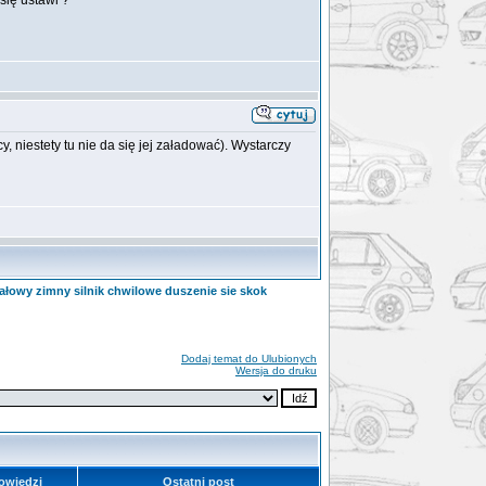
się ustawi ?
, niestety tu nie da się jej załadować). Wystarczy
jałowy zimny silnik chwilowe duszenie sie skok
Dodaj temat do Ulubionych
Wersja do druku
owiedzi
Ostatni post