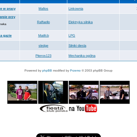
ie w pracy
Mafios
Linkownia
arpie przy
Raffaello
Elektryka silnika
cewka
a gazie
Matifcb
LPG
sledge
Silniki diesla
Piteros123
Mechanika ogólna
Powered by
phpBB
modified by
Przemo
© 2003 phpBB Group