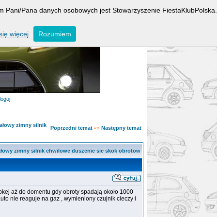
rem Pani/Pana danych osobowych jest Stowarzyszenie FiestaKlubPolska.
ię więcej
Rozumiem
loguj
jałowy zimny silnik
Poprzedni temat
Następny temat
«»
ałowy zimny silnik chwilowe duszenie sie skok obrotow
okej aż do domentu gdy obroty spadają około 1000
uto nie reaguje na gaz , wymieniony czujnik cieczy i