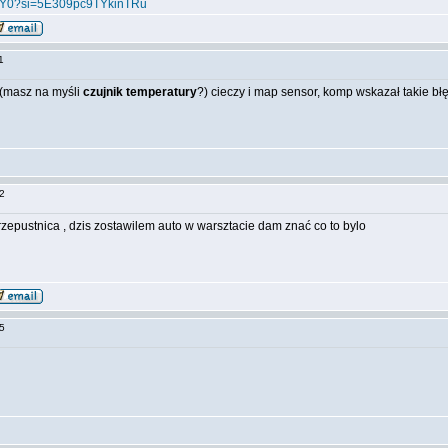
IY_Y0?si=5E309pc9TYkinTRu
:11
 (masz na myśli
czujnik temperatury
?) cieczy i map sensor, komp wskazał takie b
:52
rzepustnica , dzis zostawilem auto w warsztacie dam znać co to bylo
:05