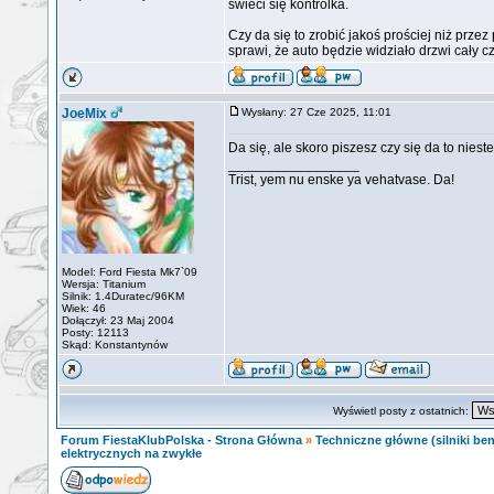
świeci się kontrolka.
Czy da się to zrobić jakoś prościej niż prze
sprawi, że auto będzie widziało drzwi cały 
JoeMix
Wysłany: 27 Cze 2025, 11:01
Da się, ale skoro piszesz czy się da to nieste
_________________
Trist, yem nu enske ya vehatvase. Da!
Model: Ford Fiesta Mk7`09
Wersja: Titanium
Silnik: 1.4Duratec/96KM
Wiek: 46
Dołączył: 23 Maj 2004
Posty: 12113
Skąd: Konstantynów
Wyświetl posty z ostatnich:
Forum FiestaKlubPolska - Strona Główna
»
Techniczne główne (silniki ben
elektrycznych na zwykłe