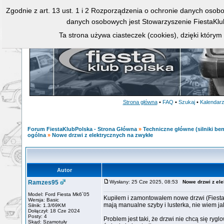
Zgodnie z art. 13 ust. 1 i 2 Rozporządzenia o ochronie danych osob
danych osobowych jest Stowarzyszenie FiestaKlu
Ta strona używa ciasteczek (cookies), dzięki którym
Strona główna
•
FAQ
•
Szukaj
•
Kalendar
Forum FiestaKlubPolska - Strona Główna
»
Techniczne główne (silniki ben
ogólna
»
Nowe drzwi z elektrycznych na zwykłe
Autor
Ramzes95
Wysłany: 25 Cze 2025, 08:53
Nowe drzwi z el
Model: Ford Fiesta Mk6`05
Kupiłem i zamontowałem nowe drzwi (Fiesta 
Wersja: Basic
mają manualne szyby i lusterka, nie wiem jak
Silnik: 1.3/69KM
Dołączył: 18 Cze 2024
Posty: 4
Problem jest taki, że drzwi nie chcą się ryg
Skąd: Szamotuły