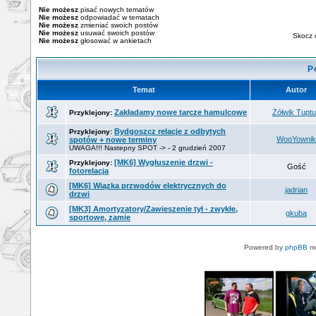
Nie możesz
pisać nowych tematów
Nie możesz
odpowiadać w tematach
Nie możesz
zmieniać swoich postów
Nie możesz
usuwać swoich postów
Skocz 
Nie możesz
głosować w ankietach
P
Temat
Autor
Zakładamy nowe tarcze hamulcowe
Żółwik Tupt
Przyklejony:
Bydgoszcz relacje z odbytych
Przyklejony:
WooYownik
spotów + nowe terminy
UWAGA!!! Nastepny SPOT -> - 2 grudzień 2007
[MK6] Wygłuszenie drzwi -
Przyklejony:
Gość
fotorelacja
[MK6] Wiązka przwodów elektrycznych do
jadrian
drzwi
[MK3] Amortyzatory/Zawieszenie tył - zwykłe,
gkuba
sportowe, zamie
Powered by
phpBB
mo