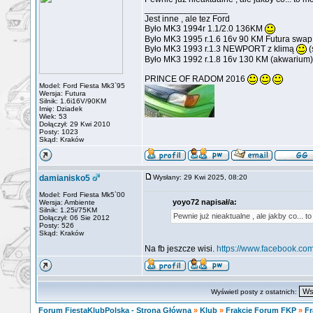
_________________
Jest inne , ale tez Ford
Było MK3 1994r 1.1/2.0 136KM
Było MK3 1995 r.1.6 16v 90 KM Futura swa
Było MK3 1993 r.1.3 NEWPORT z klimą
(
Było MK3 1992 r.1.8 16v 130 KM (akwarium)
PRINCE OF RADOM 2016
Model: Ford Fiesta Mk3`95
Wersja: Futura
Silnik: 1.6i16V/90KM
Imię: Dziadek
Wiek: 53
Dołączył: 29 Kwi 2010
Posty: 1023
Skąd: Kraków
damianisko5
Wysłany: 29 Kwi 2025, 08:20
Model: Ford Fiesta Mk5`00
yoyo72 napisał/a:
Wersja: Ambiente
Silnik: 1.25i/75KM
Pewnie już nieaktualne , ale jakby co... 
Dołączył: 06 Sie 2012
Posty: 526
Skąd: Kraków
Na fb jeszcze wisi.
https://www.facebook.co
Wyświetl posty z ostatnich:
Forum FiestaKlubPolska - Strona Główna
»
Klub
»
Frakcje Forum FKP
»
Fr