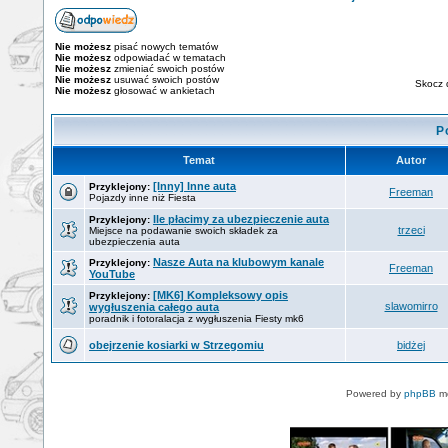
Nie możesz
pisać nowych tematów
Nie możesz
odpowiadać w tematach
Nie możesz
zmieniać swoich postów
Nie możesz
usuwać swoich postów
Skocz 
Nie możesz
głosować w ankietach
P
Temat
Autor
[Inny] Inne auta
Przyklejony:
Freeman
Pojazdy inne niż Fiesta
Ile płacimy za ubezpieczenie auta
Przyklejony:
trzeci
Miejsce na podawanie swoich składek za
ubezpieczenia auta
Nasze Auta na klubowym kanale
Przyklejony:
Freeman
YouTube
[MK6] Kompleksowy opis
Przyklejony:
slawomirro
wygłuszenia całego auta
poradnik i fotoralacja z wygłuszenia Fiesty mk6
obejrzenie kosiarki w Strzegomiu
bidżej
Powered by
phpBB
mo