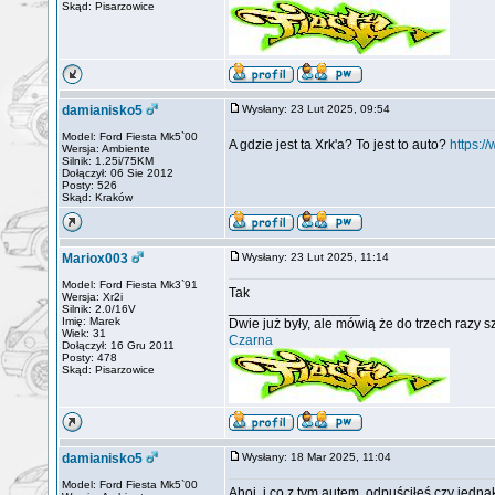
Skąd: Pisarzowice
damianisko5
Wysłany: 23 Lut 2025, 09:54
Model: Ford Fiesta Mk5`00
A gdzie jest ta Xrk'a? To jest to auto?
https:
Wersja: Ambiente
Silnik: 1.25i/75KM
Dołączył: 06 Sie 2012
Posty: 526
Skąd: Kraków
Mariox003
Wysłany: 23 Lut 2025, 11:14
Model: Ford Fiesta Mk3`91
Tak
Wersja: Xr2i
_________________
Silnik: 2.0/16V
Imię: Marek
Dwie już były, ale mówią że do trzech razy 
Wiek: 31
Czarna
Dołączył: 16 Gru 2011
Posty: 478
Skąd: Pisarzowice
damianisko5
Wysłany: 18 Mar 2025, 11:04
Model: Ford Fiesta Mk5`00
Ahoj, i co z tym autem, odpuściłeś czy jednak