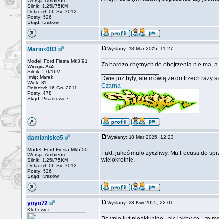
Wersja: Ambiente
Silnik: 1.25i/75KM
Dołączył: 06 Sie 2012
Posty: 526
Skąd: Kraków
Mariox003
Wysłany: 18 Mar 2025, 11:27
Model: Ford Fiesta Mk3`91
Za bardzo chętnych do obejrzenia nie ma, a
Wersja: Xr2i
_________________
Silnik: 2.0/16V
Imię: Marek
Dwie już były, ale mówią że do trzech razy 
Wiek: 31
Czarna
Dołączył: 16 Gru 2011
Posty: 478
Skąd: Pisarzowice
damianisko5
Wysłany: 18 Mar 2025, 12:23
Model: Ford Fiesta Mk5`00
Fakt, jakoś mało życzliwy. Ma Focusa do spr
Wersja: Ambiente
wielokrotnie.
Silnik: 1.25i/75KM
Dołączył: 06 Sie 2012
Posty: 526
Skąd: Kraków
yoyo72
Wysłany: 28 Kwi 2025, 22:01
Klubowicz
Pewnie już nieaktualne , ale jakby co... to 