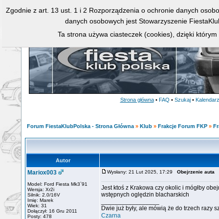
Zgodnie z art. 13 ust. 1 i 2 Rozporządzenia o ochronie danych osob
danych osobowych jest Stowarzyszenie FiestaKlu
Ta strona używa ciasteczek (cookies), dzięki którym
Strona główna
•
FAQ
•
Szukaj
•
Kalendar
Forum FiestaKlubPolska - Strona Główna
»
Klub
»
Frakcje Forum FKP
»
Fr
Autor
Mariox003
Wysłany: 21 Lut 2025, 17:29
Obejrzenie auta
Model: Ford Fiesta Mk3`91
Jest ktoś z Krakowa czy okolic i mógłby ob
Wersja: Xr2i
wstępnych oględzin blacharskich
Silnik: 2.0/16V
Imię: Marek
_________________
Wiek: 31
Dwie już były, ale mówią że do trzech razy 
Dołączył: 16 Gru 2011
Czarna
Posty: 478