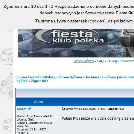
Zgodnie z art. 13 ust. 1 i 2 Rozporządzenia o ochronie danych osob
danych osobowych jest Stowarzyszenie FiestaKlu
Ta strona używa ciasteczek (cookies), dzięki którym
Strona główna
•
FAQ
•
Szukaj
•
Kalendar
Forum FiestaKlubPolska - Strona Główna
»
Techniczne główne (silniki ben
ogólna
»
Złącze ISO
Autor
Ibram
Wysłany: 14 Lut 2025, 17:32
Złącze ISO
Model: Ford Fiesta Mk4`96
Witam Ktoś może wie gdzie dostanę przejśció
Wersja: Ghia
Silnik: 1.25Duratec/60KM
Wiek: 54
Dołączył: 11 Lut 2025
Posty: 3