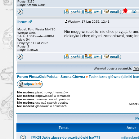
Posty: 3115
Skąd: Krosno Odrz.
Ibram
Wysłany: 17 Lut 2025, 12:41
Model: Ford Fiesta Mk4`96
Nie mogę wrzucić tu, nie chce przyjąć forum
Wersja: Ghia
elektryka i chcę aby mi zamontował, parę inn
Silnik: 1.25Duratec/60KM
Wiek: 54
Dołączył: 11 Lut 2025
Posty: 3
Skąd: Żukowo
Wyświetl posty z ostatnich:
Forum FiestaKlubPolska - Strona Główna
»
Techniczne główne (silniki ben
Nie możesz
pisać nowych tematów
Nie możesz
odpowiadać w tematach
Nie możesz
zmieniać swoich postów
Nie możesz
usuwać swoich postów
Skocz 
Nie możesz
głosować w ankietach
P
Temat
Autor
[MK3] Jakie złącze do przejściówki Iso???
millwaukee