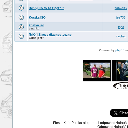
[MK5] Co to za złącze ?
zabka35i
Kostka ISO
jez733
kostka iso
topo
pytanko
[MK4] Złącze diagnostyczne
xkober
Gdzie jest?
Powered by
phpBB
mo
Fiesta Klub Polska nie ponosi odpowiedzialnośc
Odpowiedzialność ta