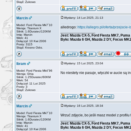
Skąd: Żukowo
Marcin
Wysłany: 14 Lut 2025, 21:13
Model: Ford Fiesta Mk7`10
alledrogo:
https://allegro.pl/oferta/przejsc
Wersja: Titanium X
_________________
Silnik: 1.6Duratec/120KM
Imię: Marcin
Jest: Mazda CX-5, Ford Fiesta MK7, Pum
Wiek: 41
Było: Mazda 6 GH, Mazda 2 DY, Focus MK2
Dołączył: 10 Kwi 2006
Posty: 3115
Skąd: Krosno Odrz.
Ibram
Wysłany: 15 Lut 2025, 23:04
Model: Ford Fiesta Mk4`96
No niestety nie pasuje, wtyczki w aucie są i
Wersja: Ghia
Silnik: 1.25Duratec/60KM
Wiek: 54
Dołączył: 11 Lut 2025
Posty: 3
Skąd: Żukowo
Marcin
Wysłany: 16 Lut 2025, 18:34
Model: Ford Fiesta Mk7`10
Wrzuć zdjęcie, bo jeśli masz model z profil
Wersja: Titanium X
_________________
Silnik: 1.6Duratec/120KM
Imię: Marcin
Jest: Mazda CX-5, Ford Fiesta MK7, Pum
Wiek: 41
Było: Mazda 6 GH, Mazda 2 DY, Focus MK2
Dołączył: 10 Kwi 2006