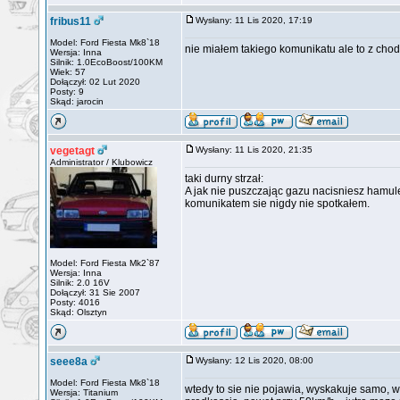
fribus11
Wysłany: 11 Lis 2020, 17:19
Model: Ford Fiesta Mk8`18
nie miałem takiego komunikatu ale to z chod
Wersja: Inna
Silnik: 1.0EcoBoost/100KM
Wiek: 57
Dołączył: 02 Lut 2020
Posty: 9
Skąd: jarocin
vegetagt
Wysłany: 11 Lis 2020, 21:35
Administrator / Klubowicz
taki durny strzał:
A jak nie puszczając gazu nacisniesz hamule
komunikatem sie nigdy nie spotkałem.
Model: Ford Fiesta Mk2`87
Wersja: Inna
Silnik: 2.0 16V
Dołączył: 31 Sie 2007
Posty: 4016
Skąd: Olsztyn
seee8a
Wysłany: 12 Lis 2020, 08:00
Model: Ford Fiesta Mk8`18
wtedy to sie nie pojawia, wyskakuje samo, w
Wersja: Titanium