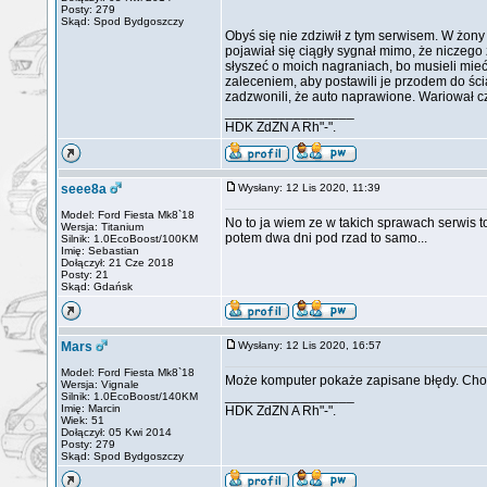
Posty: 279
Skąd: Spod Bydgoszczy
Obyś się nie zdziwił z tym serwisem. W żony
pojawiał się ciągły sygnał mimo, że niczego 
słyszeć o moich nagraniach, bo musieli mie
zaleceniem, aby postawili je przodem do ści
zadzwonili, że auto naprawione. Wariował czu
_________________
HDK ZdZN A Rh"-".
seee8a
Wysłany: 12 Lis 2020, 11:39
Model: Ford Fiesta Mk8`18
No to ja wiem ze w takich sprawach serwis to 
Wersja: Titanium
potem dwa dni pod rzad to samo...
Silnik: 1.0EcoBoost/100KM
Imię: Sebastian
Dołączył: 21 Cze 2018
Posty: 21
Skąd: Gdańsk
Mars
Wysłany: 12 Lis 2020, 16:57
Model: Ford Fiesta Mk8`18
Może komputer pokaże zapisane błędy. Chocia
Wersja: Vignale
_________________
Silnik: 1.0EcoBoost/140KM
Imię: Marcin
HDK ZdZN A Rh"-".
Wiek: 51
Dołączył: 05 Kwi 2014
Posty: 279
Skąd: Spod Bydgoszczy