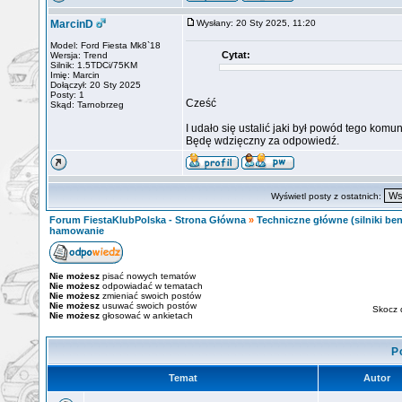
MarcinD
Wysłany: 20 Sty 2025, 11:20
Model: Ford Fiesta Mk8`18
Cytat:
Wersja: Trend
Silnik: 1.5TDCi/75KM
Imię: Marcin
Dołączył: 20 Sty 2025
Posty: 1
Cześć
Skąd: Tarnobrzeg
I udało się ustalić jaki był powód tego komu
Będę wdzięczny za odpowiedź.
Wyświetl posty z ostatnich:
Forum FiestaKlubPolska - Strona Główna
»
Techniczne główne (silniki ben
hamowanie
Nie możesz
pisać nowych tematów
Nie możesz
odpowiadać w tematach
Nie możesz
zmieniać swoich postów
Nie możesz
usuwać swoich postów
Skocz 
Nie możesz
głosować w ankietach
P
Temat
Autor