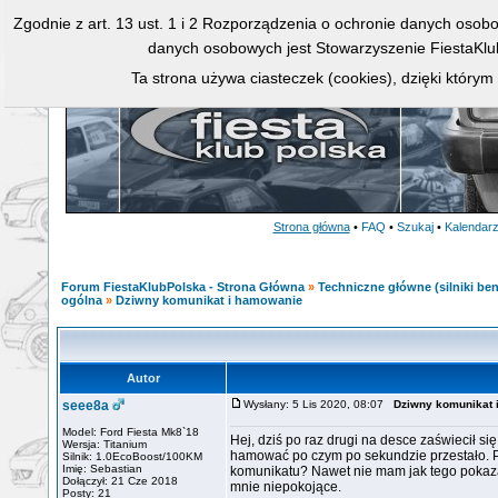
Zgodnie z art. 13 ust. 1 i 2 Rozporządzenia o ochronie danych osob
danych osobowych jest Stowarzyszenie FiestaKlu
Ta strona używa ciasteczek (cookies), dzięki którym
Strona główna
•
FAQ
•
Szukaj
•
Kalendar
Forum FiestaKlubPolska - Strona Główna
»
Techniczne główne (silniki ben
ogólna
»
Dziwny komunikat i hamowanie
Autor
seee8a
Wysłany: 5 Lis 2020, 08:07
Dziwny komunikat 
Model: Ford Fiesta Mk8`18
Hej, dziś po raz drugi na desce zaświecił s
Wersja: Titanium
hamować po czym po sekundzie przestało. P
Silnik: 1.0EcoBoost/100KM
Imię: Sebastian
komunikatu? Nawet nie mam jak tego pokazać 
Dołączył: 21 Cze 2018
mnie niepokojące.
Posty: 21