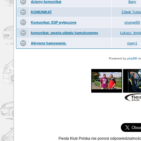
dziwny komunikat
litany
KOMUNIKAT
Żółwik Tupt
Komunikat: ESP wyłączone
sirangel90
komunikat: awaria układu hamulcowego
Łukasz_legni
Aktywne hamowanie.
nowy1
Powered by
phpBB
mo
Fiesta Klub Polska nie ponosi odpowiedzialnośc