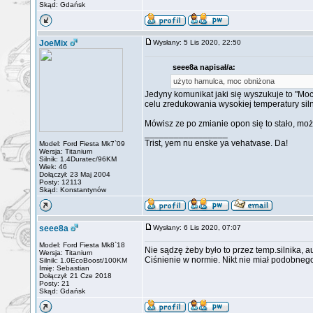
Skąd: Gdańsk
JoeMix
Wysłany: 5 Lis 2020, 22:50
seee8a napisał/a:
użyto hamulca, moc obniżona
Jedyny komunikat jaki się wyszukuje to "Moc
celu zredukowania wysokiej temperatury siln
Mówisz ze po zmianie opon się to stało, mo
_________________
Trist, yem nu enske ya vehatvase. Da!
Model: Ford Fiesta Mk7`09
Wersja: Titanium
Silnik: 1.4Duratec/96KM
Wiek: 46
Dołączył: 23 Maj 2004
Posty: 12113
Skąd: Konstantynów
seee8a
Wysłany: 6 Lis 2020, 07:07
Model: Ford Fiesta Mk8`18
Nie sądzę żeby było to przez temp.silnika,
Wersja: Titanium
Ciśnienie w normie. Nikt nie miał podobneg
Silnik: 1.0EcoBoost/100KM
Imię: Sebastian
Dołączył: 21 Cze 2018
Posty: 21
Skąd: Gdańsk