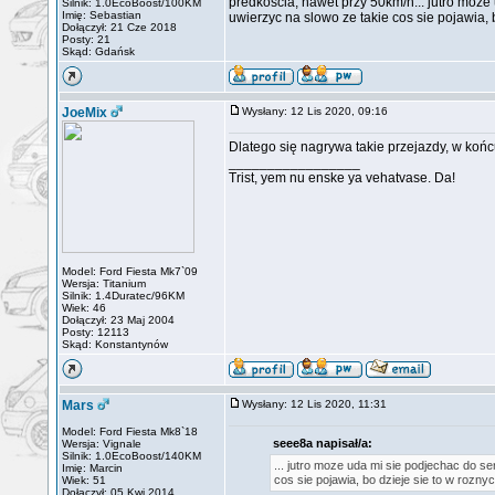
predkoscia, nawet przy 50km/h... jutro moze
Silnik: 1.0EcoBoost/100KM
Imię: Sebastian
uwierzyc na slowo ze takie cos sie pojawia, 
Dołączył: 21 Cze 2018
Posty: 21
Skąd: Gdańsk
JoeMix
Wysłany: 12 Lis 2020, 09:16
Dlatego się nagrywa takie przejazdy, w końcu
_________________
Trist, yem nu enske ya vehatvase. Da!
Model: Ford Fiesta Mk7`09
Wersja: Titanium
Silnik: 1.4Duratec/96KM
Wiek: 46
Dołączył: 23 Maj 2004
Posty: 12113
Skąd: Konstantynów
Mars
Wysłany: 12 Lis 2020, 11:31
Model: Ford Fiesta Mk8`18
seee8a napisał/a:
Wersja: Vignale
Silnik: 1.0EcoBoost/140KM
... jutro moze uda mi sie podjechac do s
Imię: Marcin
cos sie pojawia, bo dzieje sie to w rozny
Wiek: 51
Dołączył: 05 Kwi 2014