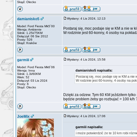
Skąd: Olecko
damianisko5
Wysłany: 4 Lis 2024, 12:13
Model: Ford Fiesta Mk5`00
Postaraj się, moc podaje się w KM a nie w kil
Wersja: Ambiente
W rodzinie jest 60-konny, 4 osoby na pokładzi
Silnik: 1.25i/75KM
Dołączył: 06 Sie 2012
Posty: 526
Skąd: Kraków
garmiii
Wysłany: 4 Lis 2024, 15:58
Model: Ford Fiesta Mk6`06
damianisko5 napisał/a:
Wersja: Inna
Silnik: 1.3i/60KM
Postaraj się, moc podaje się w KM a nie w 
Wiek: 52
W rodzinie jest 60-konny, 4 osoby na pokła
Dołączył: 03 Lis 2024
Posty: 6
Skąd: Olecko
Dzięki za odzew. Tym 60 KM jeździłem tylko 
będzie problem żeby go rozbujać > 100 k/h 
JoeMix
Wysłany: 4 Lis 2024, 17:06
garmiii napisał/a:
i może potwierdzić że te 10 km robi różni