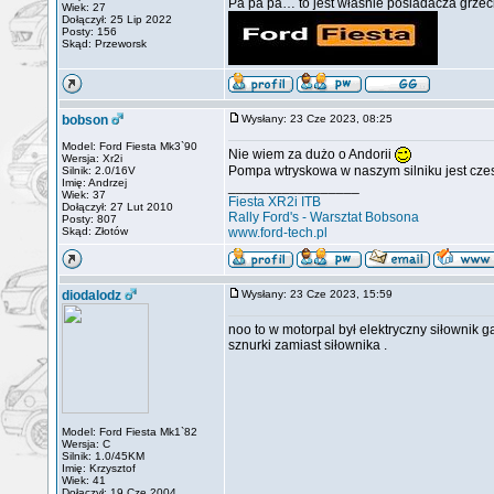
Pa pa pa… to jest właśnie posiadacza grzech
Wiek: 27
Dołączył: 25 Lip 2022
Posty: 156
Skąd: Przeworsk
bobson
Wysłany: 23 Cze 2023, 08:25
Model: Ford Fiesta Mk3`90
Nie wiem za dużo o Andorii
Wersja: Xr2i
Pompa wtryskowa w naszym silniku jest czesk
Silnik: 2.0/16V
Imię: Andrzej
_________________
Wiek: 37
Fiesta XR2i ITB
Dołączył: 27 Lut 2010
Rally Ford's - Warsztat Bobsona
Posty: 807
Skąd: Złotów
www.ford-tech.pl
diodalodz
Wysłany: 23 Cze 2023, 15:59
noo to w motorpal był elektryczny siłownik g
sznurki zamiast siłownika .
Model: Ford Fiesta Mk1`82
Wersja: C
Silnik: 1.0/45KM
Imię: Krzysztof
Wiek: 41
Dołączył: 19 Cze 2004