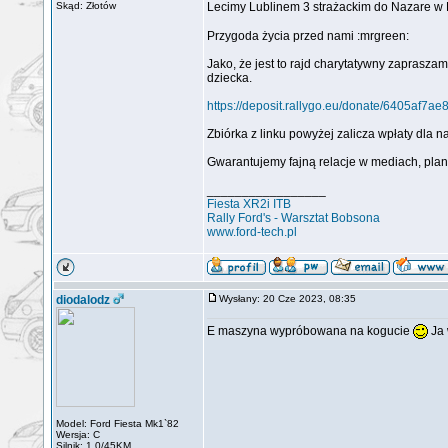
Skąd: Złotów
Lecimy Lublinem 3 strażackim do Nazare w 
Przygoda życia przed nami :mrgreen:
Jako, że jest to rajd charytatywny zapras
dziecka.
https://deposit.rallygo.eu/donate/6405a
Zbiórka z linku powyżej zalicza wpłaty dl
Gwarantujemy fajną relacje w mediach, pla
_________________
Fiesta XR2i ITB
Rally Ford's - Warsztat Bobsona
www.ford-tech.pl
diodalodz
Wysłany: 20 Cze 2023, 08:35
E maszyna wypróbowana na kogucie
Ja 
Model: Ford Fiesta Mk1`82
Wersja: C
Silnik: 1.0/45KM