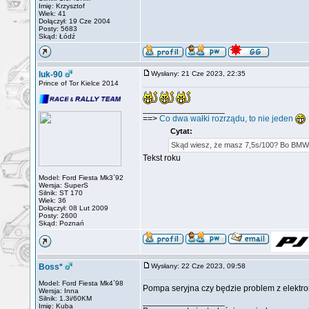
Imię: Krzysztof
Wiek: 41
Dołączył: 19 Cze 2004
Posty: 5683
Skąd: Łódź
luk-90
Wysłany: 21 Cze 2023, 22:35
Prince of Tor Kielce 2014
_________________
==>
Co dwa wałki rozrządu, to nie jeden
Cytat:
Skąd wiesz, że masz 7,5s/100? Bo BMW 3
Tekst roku
Model: Ford Fiesta Mk3`92
Wersja: SuperS
Silnik: ST 170
Wiek: 36
Dołączył: 08 Lut 2009
Posty: 2600
Skąd: Poznań
Boss*
Wysłany: 22 Cze 2023, 09:58
Model: Ford Fiesta Mk4`98
Pompa seryjna czy będzie problem z elektr
Wersja: Inna
Silnik: 1.3i/60KM
_________________
Imię: Kuba