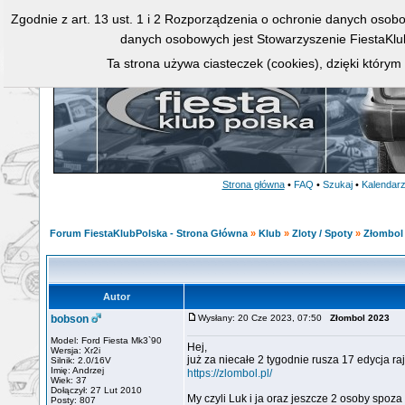
Zgodnie z art. 13 ust. 1 i 2 Rozporządzenia o ochronie danych osob
danych osobowych jest Stowarzyszenie FiestaKlu
Ta strona używa ciasteczek (cookies), dzięki którym
Strona główna
•
FAQ
•
Szukaj
•
Kalendar
Forum FiestaKlubPolska - Strona Główna
»
Klub
»
Zloty / Spoty
»
Złombol
Autor
bobson
Wysłany: 20 Cze 2023, 07:50
Złombol 2023
Model: Ford Fiesta Mk3`90
Hej,
Wersja: Xr2i
już za niecałe 2 tygodnie rusza 17 edycja r
Silnik: 2.0/16V
Imię: Andrzej
https://zlombol.pl/
Wiek: 37
Dołączył: 27 Lut 2010
My czyli Luk i ja oraz jeszcze 2 osoby spoza
Posty: 807