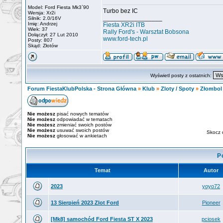
Model: Ford Fiesta Mk3`90
Turbo bez IC
Wersja: Xr2i
_________________
Silnik: 2.0/16V
Imię: Andrzej
Fiesta XR2i ITB
Wiek: 37
Rally Ford's - Warsztat Bobsona
Dołączył: 27 Lut 2010
www.ford-tech.pl
Posty: 807
Skąd: Złotów
Wyświetl posty z ostatnich:
Forum FiestaKlubPolska - Strona Główna
»
Klub
»
Zloty / Spoty
»
Złombol
Nie możesz
pisać nowych tematów
Nie możesz
odpowiadać w tematach
Nie możesz
zmieniać swoich postów
Nie możesz
usuwać swoich postów
Skocz 
Nie możesz
głosować w ankietach
P
Temat
Autor
2023
yoyo72
13 Sierpień 2023 Zlot Ford
Pioneer
[Mk8] samochód Ford Fiesta ST X 2023
pciosek