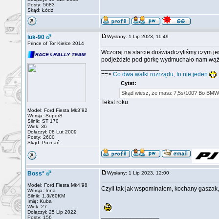
Posty: 5683
Skąd: Łódź
luk-90
Wysłany: 1 Lip 2023, 11:49
Prince of Tor Kielce 2014
Wczoraj na starcie doświadczyliśmy czym jes
podjeździe pod górkę wydmuchało nam wąż 
_________________
==>
Co dwa wałki rozrządu, to nie jeden
Cytat:
Skąd wiesz, że masz 7,5s/100? Bo BMW 3
Tekst roku
Model: Ford Fiesta Mk3`92
Wersja: SuperS
Silnik: ST 170
Wiek: 36
Dołączył: 08 Lut 2009
Posty: 2600
Skąd: Poznań
Boss*
Wysłany: 1 Lip 2023, 12:00
Model: Ford Fiesta Mk4`98
Czyli tak jak wspominałem, kochany gasza
Wersja: Inna
Silnik: 1.3i/60KM
Imię: Kuba
Wiek: 27
Dołączył: 25 Lip 2022
_________________
Posty: 156