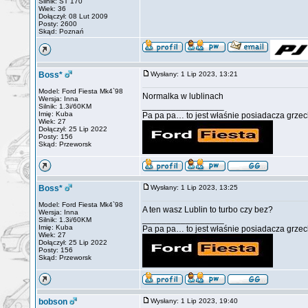
Silnik: ST 170
Wiek: 36
Dołączył: 08 Lut 2009
Posty: 2600
Skąd: Poznań
Boss*
Wysłany: 1 Lip 2023, 13:21
Model: Ford Fiesta Mk4`98
Normalka w lublinach
Wersja: Inna
_________________
Silnik: 1.3i/60KM
Imię: Kuba
Pa pa pa… to jest właśnie posiadacza grzech
Wiek: 27
Dołączył: 25 Lip 2022
Posty: 156
Skąd: Przeworsk
Boss*
Wysłany: 1 Lip 2023, 13:25
Model: Ford Fiesta Mk4`98
A ten wasz Lublin to turbo czy bez?
Wersja: Inna
_________________
Silnik: 1.3i/60KM
Imię: Kuba
Pa pa pa… to jest właśnie posiadacza grzech
Wiek: 27
Dołączył: 25 Lip 2022
Posty: 156
Skąd: Przeworsk
bobson
Wysłany: 1 Lip 2023, 19:40