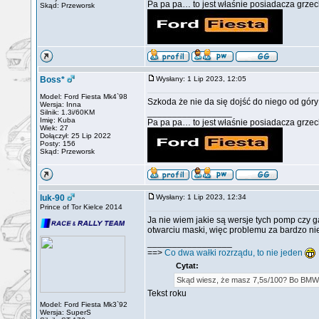
Pa pa pa… to jest właśnie posiadacza grzech
Skąd: Przeworsk
Boss*
Wysłany: 1 Lip 2023, 12:05
Model: Ford Fiesta Mk4`98
Szkoda że nie da się dojść do niego od góry 
Wersja: Inna
_________________
Silnik: 1.3i/60KM
Imię: Kuba
Pa pa pa… to jest właśnie posiadacza grzech
Wiek: 27
Dołączył: 25 Lip 2022
Posty: 156
Skąd: Przeworsk
luk-90
Wysłany: 1 Lip 2023, 12:34
Prince of Tor Kielce 2014
Ja nie wiem jakie są wersje tych pomp czy 
otwarciu maski, więc problemu za bardzo nie
_________________
==>
Co dwa wałki rozrządu, to nie jeden
Cytat:
Skąd wiesz, że masz 7,5s/100? Bo BMW 3
Tekst roku
Model: Ford Fiesta Mk3`92
Wersja: SuperS