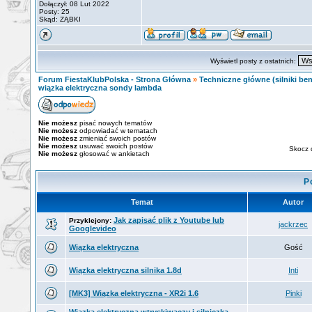
Dołączył: 08 Lut 2022
Posty: 25
Skąd: ZĄBKI
Wyświetl posty z ostatnich:
Forum FiestaKlubPolska - Strona Główna
»
Techniczne główne (silniki ben
wiązka elektryczna sondy lambda
Nie możesz
pisać nowych tematów
Nie możesz
odpowiadać w tematach
Nie możesz
zmieniać swoich postów
Nie możesz
usuwać swoich postów
Skocz 
Nie możesz
głosować w ankietach
P
Temat
Autor
Jak zapisać plik z Youtube lub
Przyklejony:
jackrzec
Googlevideo
Wiązka elektryczna
Gość
Wiązka elektryczna silnika 1.8d
Inti
[MK3] Wiązka elektryczna - XR2i 1.6
Pinki