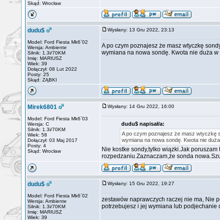
Skąd: Wrocław
dudu$
Wysłany: 13 Gru 2022, 23:13
Model: Ford Fiesta Mk6`02
A po czym poznajesz że masz wtyczkę sondy 
Wersja: Ambiente
wymiana na nowa sondę. Kwota nie duża w 2
Silnik: 1.3i/70KM
Imię: MARIUSZ
Wiek: 39
Dołączył: 08 Lut 2022
Posty: 25
Skąd: ZĄBKI
Mirek6801
Wysłany: 14 Gru 2022, 16:00
Model: Ford Fiesta Mk6`03
dudu$ napisał/a:
Wersja: C
Silnik: 1.3i/70KM
A po czym poznajesz że masz wtyczkę so
Wiek: 58
wymiana na nowa sondę. Kwota nie duża 
Dołączył: 03 Maj 2017
Posty: 4
Nie kostke sondy,tylko wiązki.Jak poruszam
Skąd: Wrocław
rozpedzaniu.Zaznaczam,że sonda nowa.Szu
dudu$
Wysłany: 15 Gru 2022, 19:27
Model: Ford Fiesta Mk6`02
zestawów naprawczych raczej nie ma, Nie poz
Wersja: Ambiente
potrzebujesz i jej wymiana lub podjechanie
Silnik: 1.3i/70KM
Imię: MARIUSZ
Wiek: 39