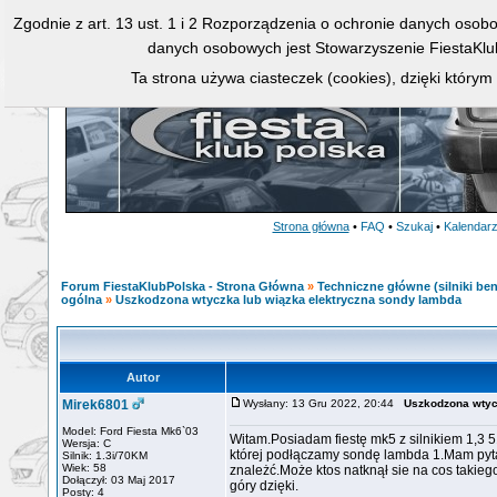
Zgodnie z art. 13 ust. 1 i 2 Rozporządzenia o ochronie danych osob
danych osobowych jest Stowarzyszenie FiestaKlu
Ta strona używa ciasteczek (cookies), dzięki którym
Strona główna
•
FAQ
•
Szukaj
•
Kalendar
Forum FiestaKlubPolska - Strona Główna
»
Techniczne główne (silniki ben
ogólna
»
Uszkodzona wtyczka lub wiązka elektryczna sondy lambda
Autor
Mirek6801
Wysłany: 13 Gru 2022, 20:44
Uszkodzona wtyc
Model: Ford Fiesta Mk6`03
Witam.Posiadam fiestę mk5 z silnikiem 1,3
Wersja: C
której podłączamy sondę lambda 1.Mam pyta
Silnik: 1.3i/70KM
Wiek: 58
znależć.Może ktos natknął sie na cos takiego
Dołączył: 03 Maj 2017
góry dzięki.
Posty: 4