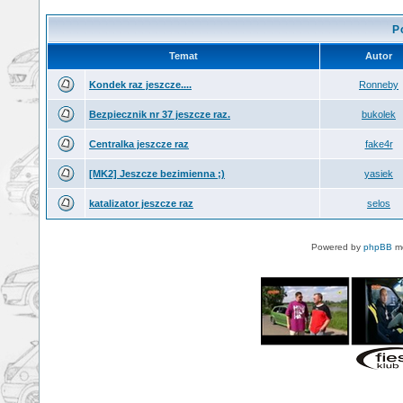
P
Temat
Autor
Kondek raz jeszcze....
Ronneby
Bezpiecznik nr 37 jeszcze raz.
bukolek
Centralka jeszcze raz
fake4r
[MK2] Jeszcze bezimienna ;)
yasiek
katalizator jeszcze raz
selos
Powered by
phpBB
mo