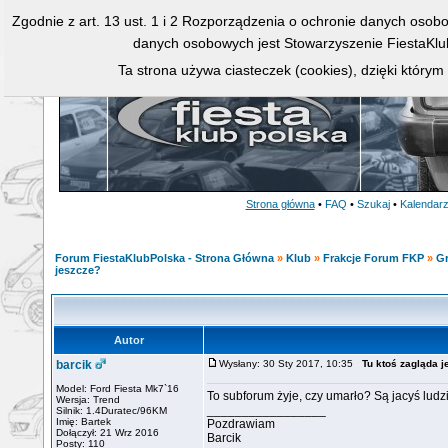
Zgodnie z art. 13 ust. 1 i 2 Rozporządzenia o ochronie danych osob
danych osobowych jest Stowarzyszenie FiestaKlu
Ta strona używa ciasteczek (cookies), dzięki którym
Strona główna
•
FAQ
•
Szukaj
•
Kalendar
Forum FiestaKlubPolska - Strona Główna
»
Klub
»
Frakcje Forum FKP
»
Gr
jeszcze?
Autor
barcik
Wysłany: 30 Sty 2017, 10:35
Tu ktoś zagląda 
Model: Ford Fiesta Mk7`16
To subforum żyje, czy umarło? Są jacyś lud
Wersja: Trend
_________________
Silnik: 1.4Duratec/96KM
Imię: Bartek
Pozdrawiam
Dołączył: 21 Wrz 2016
Barcik
Posty: 110