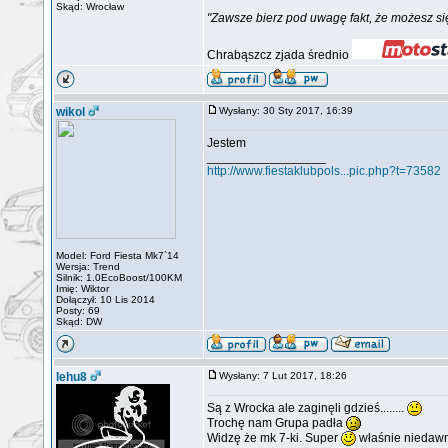
Skąd: Wrocław
"Zawsze bierz pod uwagę fakt, że możesz się
Chrabąszcz zjada średnio
wikol
Wysłany: 30 Sty 2017, 16:39
Jestem
_________________
http://www.fiestaklubpols...pic.php?t=73582
Model: Ford Fiesta Mk7`14
Wersja: Trend
Silnik: 1.0EcoBoost/100KM
Imię: Wiktor
Dołączył: 10 Lis 2014
Posty: 69
Skąd: DW
lehu8
Wysłany: 7 Lut 2017, 18:26
Są z Wrocka ale zaginęli gdzieś........
Trochę nam Grupa padła
Widzę że mk 7-ki. Super
właśnie niedaw