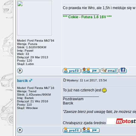
Co prawda nie Wro, ale 1,5h i melduje się 
_________________
*** Cokie - Futura 1.6 16V ***
Model: Ford Fiesta Mk3`94
Wersja: Futura
Silnik: 1.6i16V/90KM
Imię: Paweł
Wiek: 33
Dołączył: 29 Mar 2013
Posty: 120
Skąd: Lubin
barcik
Wysłany: 11 Lut 2017, 15:54
Model: Ford Fiesta Mk7`16
To już nas czterech jest
Wersja: Trend
_________________
Silnik: 1.4Duratec/96KM
Imię: Bartek
Pozdrawiam
Dołączył: 21 Wrz 2016
Barcik
Posty: 110
Skąd: Wrocław
"Zawsze bierz pod uwagę fakt, że możesz się
Chrabąszcz zjada średnio