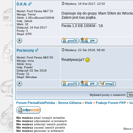
D.K.N.
Wysłany: 16 Kwi 2017, 12:52
Model: Ford Fiesta Mk7`15
Dopisuje się do grupy. Mam 50km do Wrock
Wersja: Trend
Zatem jest nas piątka.
Silnik: 1.0EcoBoost/100KM
Imię: Jakub
_________________
Wiek: 32
Fiesta 1.0 EB 100KM - '16
Dołączył: 16 Kwi 2017
Posty: 3
Skąd: DTR
Pocieszny
Wysłany: 22 Sie 2018, 08:40
Model: Ford Fiesta Mk5`00
Reaktywacja?
Wersja: Inna
Silnik: Inny
Imię: Paweł
Dołączył: 02 Sie 2018
Posty: 11
Skąd: Wrocław
Wyświetl posty z ostatnich:
Forum FiestaKlubPolska - Strona Główna
»
Klub
»
Frakcje Forum FKP
»
Gr
Nie możesz
pisać nowych tematów
Nie możesz
odpowiadać w tematach
Nie możesz
zmieniać swoich postów
Nie możesz
usuwać swoich postów
Skocz 
Nie możesz
głosować w ankietach