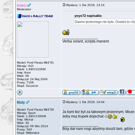
trzeci
Wysłany: 1 Sie 2018, 13:14
Moderator
yoyo72 napisał/a:
Dawno jesiennego nie było. Ostatni to ch
_________________
Verba volant, scripta manent
Model: Ford Fiesta Mk3`91
Wersja: Xr2i
Silnik: 1.6i8V/110KM
Imię: Artur
Wiek: 56
Dołączył: 24 Maj 2004
Posty: 7108
Skąd: Szczecin
Mały
Wysłany: 1 Sie 2018, 14:04
Model: Ford Fiesta Mk3`95
Ja bym też był za takowym jesiennym. Moze
Wersja: Sport
żeby muj trupek dojechał:-)
Silnik: 1.6i8V/130KM
Imię: Michał
Wiek: 34
_________________
Dołączył: 09 Wrz 2014
Bóg dał nam nogi abyśmy doszli tam, gdzie 
Posty: 543
Skąd: Witkowice