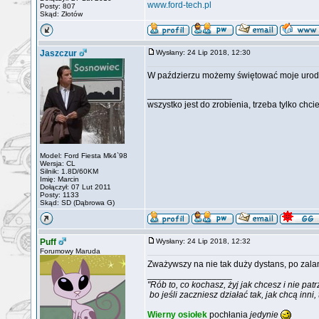
www.ford-tech.pl
Posty: 807
Skąd: Złotów
Jaszczur
Wysłany: 24 Lip 2018, 12:30
W paździerzu możemy świętować moje urod
_________________
wszystko jest do zrobienia, trzeba tylko chci
Model: Ford Fiesta Mk4`98
Wersja: CL
Silnik: 1.8D/60KM
Imię: Marcin
Dołączył: 07 Lut 2011
Posty: 1133
Skąd: SD (Dąbrowa G)
Puff
Wysłany: 24 Lip 2018, 12:32
Forumowy Maruda
Zważywszy na nie tak duży dystans, po zala
_________________
"Rób to, co kochasz, żyj jak chcesz i nie patr
bo jeśli zaczniesz działać tak, jak chcą inni,
Wierny osiołek
pochłania
jedynie