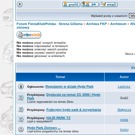
Wyświetl posty z ostatnich:
Forum FiestaKlubPolska - Strona Główna
»
Archiwa FKP
»
Archiwum
»
XIV
zlotowy
Nie możesz
pisać nowych tematów
Nie możesz
odpowiadać w tematach
Nie możesz
zmieniać swoich postów
Nie możesz
usuwać swoich postów
Skocz 
Nie możesz
głosować w ankietach
P
Temat
Autor
Regulamin w dziale Hyde Park
Laskosz
Ogłoszenie:
Dyskusja na temat ZG 2006 / Hyde
Przyklejony:
Gość
Park
Lużne wypowiedzi na temat Zlotu
Frakcyjny hyde park & przywitania
Małgorza
Przyklejony:
HAJD PARK TZ
Przyklejony:
sowa
czyli o wszystkim!!!
Hyde Park Zlotowy ...
trzeci
czyli luźne pogaduchy na temat zlotu