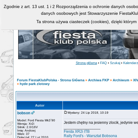
Zgodnie z art. 13 ust. 1 i 2 Rozporządzenia o ochronie danych osob
danych osobowych jest Stowarzyszenie FiestaKlu
Ta strona używa ciasteczek (cookies), dzięki którym
Strona główna
•
FAQ
•
Szukaj
•
Kalendar
Forum FiestaKlubPolska - Strona Główna
»
Archiwa FKP
»
Archiwum
»
XIV
»
hyde park zlotowy
Autor
bobson
Wysłany: 24 Lip 2018, 10:19
Model: Ford Fiesta Mk3`90
Jestem chętny na jesienny zlocik, jedynie w
Wersja: Xr2i
_________________
Silnik: 2.0/16V
Imię: Andrzej
Fiesta XR2i ITB
Wiek: 37
Rally Ford's - Warsztat Bobsona
Dołączył: 27 Lut 2010