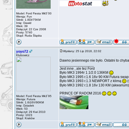
Model: Ford Fiesta Mk5`00
Wersja: Fun
Silnik: 1.8DI/75KM
Imię: Dawid
Wiek: 39
Dołączył: 22 Cze 2008
Posty: 5740
Skąd: Ruda Śląska
yoyo72
Wysłany: 25 Lip 2018, 22:02
Klubowicz
Dawno jesiennego nie było. Ostatni to chyba 
_________________
Jest inne , ale tez Ford
Było MK3 1994r 1.1/2.0 136KM
Było MK3 1995 r.1.6 16v 90 KM Futura swa
Było MK3 1993 r.1.3 NEWPORT z klimą
(
Było MK3 1992 r.1.8 16v 130 KM (akwarium)
PRINCE OF RADOM 2016
Model: Ford Fiesta Mk3`95
Wersja: Futura
Silnik: 1.6i16V/90KM
Imię: Dziadek
Wiek: 53
Dołączył: 29 Kwi 2010
Posty: 1023
Skąd: Kraków