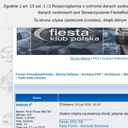
Zgodnie z art. 13 ust. 1 i 2 Rozporządzenia o ochronie danych osob
danych osobowych jest Stowarzyszenie FiestaKlu
Ta strona używa ciasteczek (cookies), dzięki którym
Strona główna
•
FAQ
•
Szukaj
•
Kalendar
Forum FiestaKlubPolska - Strona Główna
»
Archiwa FKP
»
Archiwum
»
XIV
»
hyde park zlotowy
Autor
bobson
Wysłany: 24 Lip 2018, 10:19
Model: Ford Fiesta Mk3`90
Jestem chętny na jesienny zlocik, jedynie w
Wersja: Xr2i
_________________
Silnik: 2.0/16V
Imię: Andrzej
Fiesta XR2i ITB
Wiek: 37
Rally Ford's - Warsztat Bobsona
Dołączył: 27 Lut 2010