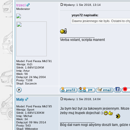
trzeci
Wysłany: 1 Sie 2018, 13:14
Moderator
yoyo72 napisał/a:
Dawno jesiennego nie było. Ostatni to ch
_________________
Verba volant, scripta manent
Model: Ford Fiesta Mk3`91
Wersja: Xr2i
Silnik: 1.6i8V/110KM
Imię: Artur
Wiek: 56
Dołączył: 24 Maj 2004
Posty: 7108
Skąd: Szczecin
Mały
Wysłany: 1 Sie 2018, 14:04
Model: Ford Fiesta Mk3`95
Ja bym też był za takowym jesiennym. Moze
Wersja: Sport
żeby muj trupek dojechał:-)
Silnik: 1.6i8V/130KM
Imię: Michał
Wiek: 34
_________________
Dołączył: 09 Wrz 2014
Bóg dał nam nogi abyśmy doszli tam, gdzie 
Posty: 543
Skąd: Witkowice