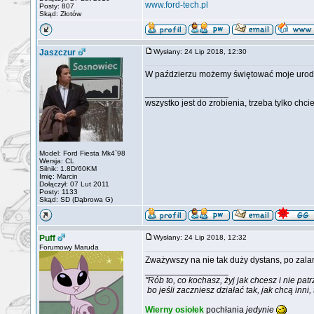
www.ford-tech.pl
Posty: 807
Skąd: Złotów
Jaszczur
Wysłany: 24 Lip 2018, 12:30
W paździerzu możemy świętować moje urod
_________________
wszystko jest do zrobienia, trzeba tylko chci
Model: Ford Fiesta Mk4`98
Wersja: CL
Silnik: 1.8D/60KM
Imię: Marcin
Dołączył: 07 Lut 2011
Posty: 1133
Skąd: SD (Dąbrowa G)
Puff
Wysłany: 24 Lip 2018, 12:32
Forumowy Maruda
Zważywszy na nie tak duży dystans, po zala
_________________
"Rób to, co kochasz, żyj jak chcesz i nie patr
bo jeśli zaczniesz działać tak, jak chcą inni,
Wierny osiołek
pochłania
jedynie