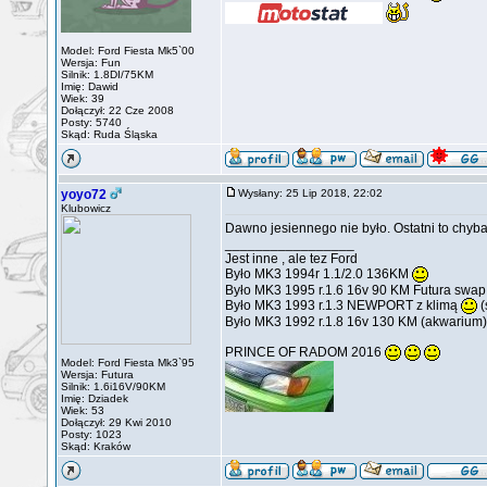
Model: Ford Fiesta Mk5`00
Wersja: Fun
Silnik: 1.8DI/75KM
Imię: Dawid
Wiek: 39
Dołączył: 22 Cze 2008
Posty: 5740
Skąd: Ruda Śląska
yoyo72
Wysłany: 25 Lip 2018, 22:02
Klubowicz
Dawno jesiennego nie było. Ostatni to chyba 
_________________
Jest inne , ale tez Ford
Było MK3 1994r 1.1/2.0 136KM
Było MK3 1995 r.1.6 16v 90 KM Futura swa
Było MK3 1993 r.1.3 NEWPORT z klimą
(
Było MK3 1992 r.1.8 16v 130 KM (akwarium)
PRINCE OF RADOM 2016
Model: Ford Fiesta Mk3`95
Wersja: Futura
Silnik: 1.6i16V/90KM
Imię: Dziadek
Wiek: 53
Dołączył: 29 Kwi 2010
Posty: 1023
Skąd: Kraków