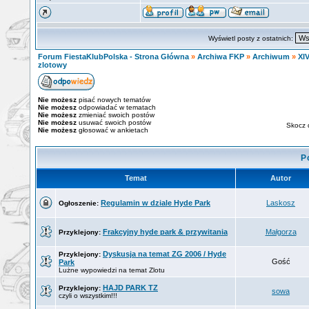
Wyświetl posty z ostatnich:
Forum FiestaKlubPolska - Strona Główna
»
Archiwa FKP
»
Archiwum
»
XIV
zlotowy
Nie możesz
pisać nowych tematów
Nie możesz
odpowiadać w tematach
Nie możesz
zmieniać swoich postów
Nie możesz
usuwać swoich postów
Skocz 
Nie możesz
głosować w ankietach
P
Temat
Autor
Regulamin w dziale Hyde Park
Laskosz
Ogłoszenie:
Frakcyjny hyde park & przywitania
Małgorza
Przyklejony:
Dyskusja na temat ZG 2006 / Hyde
Przyklejony:
Gość
Park
Lużne wypowiedzi na temat Zlotu
HAJD PARK TZ
Przyklejony:
sowa
czyli o wszystkim!!!