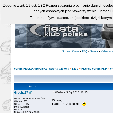
Zgodnie z art. 13 ust. 1 i 2 Rozporządzenia o ochronie danych osob
danych osobowych jest Stowarzyszenie FiestaKlu
Ta strona używa ciasteczek (cookies), dzięki którym
Strona główna
•
FAQ
•
Szukaj
•
Kalendar
Forum FiestaKlubPolska - Strona Główna
»
Klub
»
Frakcje Forum FKP
»
Fr
Autor
Grucha27
Wysłany: 5 Sty 2018, 12:15
Model: Ford Fiesta Mk6`07
Witam,
Wersja: ST
Hallo!! ?? Jest tu kto?
Silnik: ST 150
Imię: Łukasz
Wiek: 40
Dołączył: 05 Sty 2018