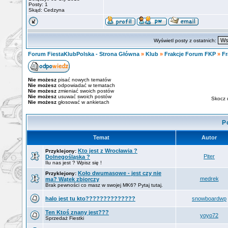
Posty: 1
Skąd: Cedzyna
Wyświetl posty z ostatnich:
Forum FiestaKlubPolska - Strona Główna
»
Klub
»
Frakcje Forum FKP
»
Fr
Nie możesz
pisać nowych tematów
Nie możesz
odpowiadać w tematach
Nie możesz
zmieniać swoich postów
Nie możesz
usuwać swoich postów
Skocz 
Nie możesz
głosować w ankietach
P
Temat
Autor
Kto jest z Wrocławia ?
Przyklejony:
Piter
Dolnegośląska ?
Ilu nas jest ? Wpisz się !
Koło dwumasowe - jest czy nie
Przyklejony:
medrek
ma? Wątek zbiorczy
Brak pewności co masz w swojej MK6? Pytaj tutaj.
halo jest tu kto??????????????
snowboardwp
Ten Ktoś znany jest???
yoyo72
Sprzedaż Fiestki