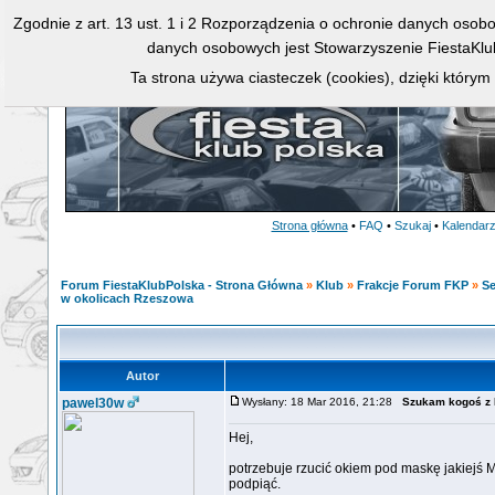
Zgodnie z art. 13 ust. 1 i 2 Rozporządzenia o ochronie danych osob
danych osobowych jest Stowarzyszenie FiestaKlu
Ta strona używa ciasteczek (cookies), dzięki którym
Strona główna
•
FAQ
•
Szukaj
•
Kalendar
Forum FiestaKlubPolska - Strona Główna
»
Klub
»
Frakcje Forum FKP
»
Se
w okolicach Rzeszowa
Autor
pawel30w
Wysłany: 18 Mar 2016, 21:28
Szukam kogoś z 
Hej,
potrzebuje rzucić okiem pod maskę jakiejś
podpiąć.