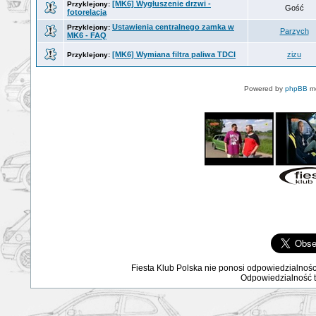
[MK6] Wygłuszenie drzwi -
Przyklejony:
Gość
fotorelacja
Ustawienia centralnego zamka w
Przyklejony:
Parzych
MK6 - FAQ
[MK6] Wymiana filtra paliwa TDCI
zizu
Przyklejony:
Powered by
phpBB
mo
Fiesta Klub Polska nie ponosi odpowiedzialnośc
Odpowiedzialność ta