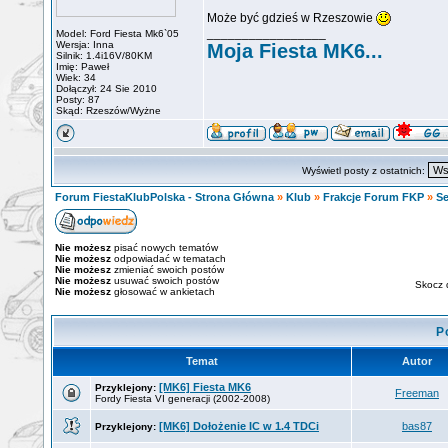
Może być gdzieś w Rzeszowie
_________________
Model: Ford Fiesta Mk6`05
Wersja: Inna
Moja Fiesta MK6...
Silnik: 1.4i16V/80KM
Imię: Paweł
Wiek: 34
Dołączył: 24 Sie 2010
Posty: 87
Skąd: Rzeszów/Wyżne
Wyświetl posty z ostatnich:
Forum FiestaKlubPolska - Strona Główna
»
Klub
»
Frakcje Forum FKP
»
Se
Nie możesz
pisać nowych tematów
Nie możesz
odpowiadać w tematach
Nie możesz
zmieniać swoich postów
Nie możesz
usuwać swoich postów
Skocz 
Nie możesz
głosować w ankietach
P
Temat
Autor
[MK6] Fiesta MK6
Przyklejony:
Freeman
Fordy Fiesta VI generacji (2002-2008)
[MK6] Dołożenie IC w 1.4 TDCi
bas87
Przyklejony: