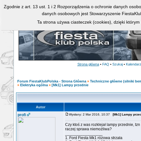
Zgodnie z art. 13 ust. 1 i 2 Rozporządzenia o ochronie danych osob
danych osobowych jest Stowarzyszenie FiestaKlu
Ta strona używa ciasteczek (cookies), dzięki którym
Strona główna
•
FAQ
•
Szukaj
•
Kalendar
Forum FiestaKlubPolska - Strona Główna
»
Techniczne główne (silniki ben
»
Elektryka ogólna
»
[Mk1] Lampy przednie
Autor
profi
Wysłany: 2 Mar 2016, 10:37
[Mk1] Lampy prze
Czy ktoś z was rozklejał lampy przednie, tzn
raczej sprawa niemożliwa?
_________________
1. Ford Fiesta Mk1 różowa strzała