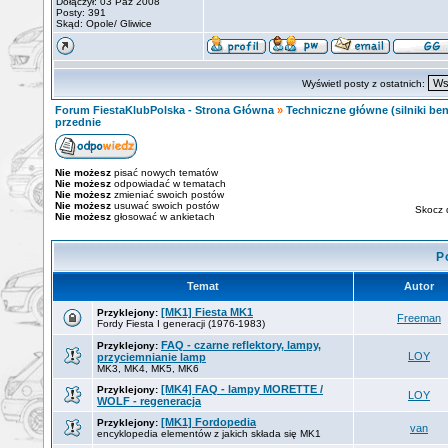
Dołączył: 03 Paź 2008
Posty: 391
Skąd: Opole/ Gliwice
Wyświetl posty z ostatnich:
Forum FiestaKlubPolska - Strona Główna
»
Techniczne główne (silniki ben
przednie
Nie możesz
pisać nowych tematów
Nie możesz
odpowiadać w tematach
Nie możesz
zmieniać swoich postów
Nie możesz
usuwać swoich postów
Skocz 
Nie możesz
głosować w ankietach
P
Temat
Autor
[MK1] Fiesta MK1
Przyklejony:
Freeman
Fordy Fiesta I generacji (1976-1983)
FAQ - czarne reflektory, lampy,
Przyklejony:
LOY
przyciemnianie lamp
MK3, MK4, MK5, MK6
[MK4] FAQ - lampy MORETTE /
Przyklejony:
LOY
WOLF - regeneracja
[MK1] Fordopedia
Przyklejony:
van
encyklopedia elementów z jakich składa się MK1