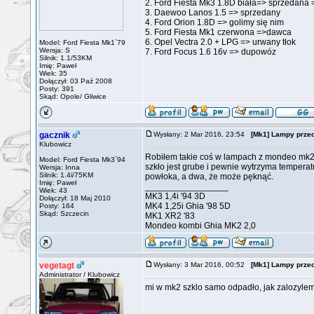
2. Ford Fiesta Mk3 1.8D biała=> sprzedana 
3. Daewoo Lanos 1.5 => sprzedany
4. Ford Orion 1.8D => golimy się nim
5. Ford Fiesta Mk1 czerwona =>dawca
6. Opel Vectra 2.0 + LPG => urwany tłok
Model: Ford Fiesta Mk1`79
Wersja: S
7. Ford Focus 1.6 16v => dupowóz
Silnik: 1.1/53KM
Imię: Paweł
Wiek: 35
Dołączył: 03 Paź 2008
Posty: 391
Skąd: Opole/ Gliwice
gacznik
Wysłany: 2 Mar 2016, 23:54
[Mk1] Lampy prze
Klubowicz
Robiłem takie coś w lampach z mondeo mk2, a
Model: Ford Fiesta Mk3`94
szkło jest grube i pewnie wytrzyma temperat
Wersja: Inna
Silnik: 1.4i/75KM
powłoka, a dwa, że może pęknąć.
Imię: Paweł
_________________
Wiek: 43
MK3 1,4i '94 3D
Dołączył: 18 Maj 2010
MK4 1,25i Ghia '98 5D
Posty: 164
Skąd: Szczecin
MK1 XR2 '83
Mondeo kombi Ghia MK2 2,0
vegetagt
Wysłany: 3 Mar 2016, 00:52
[Mk1] Lampy prze
Administrator / Klubowicz
mi w mk2 szklo samo odpadło, jak zalozyle