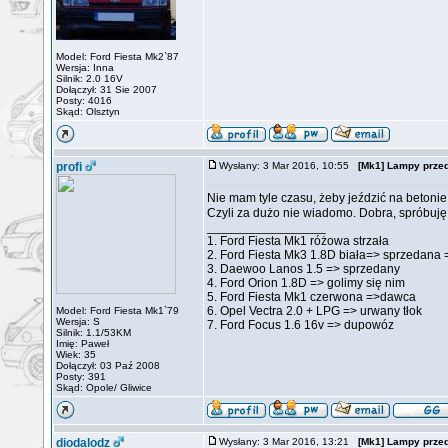
Model: Ford Fiesta Mk2`87
Wersja: Inna
Silnik: 2.0 16V
Dołączył: 31 Sie 2007
Posty: 4016
Skąd: Olsztyn
profi
Wysłany: 3 Mar 2016, 10:55
[Mk1] Lampy prze
Nie mam tyle czasu, żeby jeździć na betoni
Czyli za dużo nie wiadomo. Dobra, spróbuję 
_________________
1. Ford Fiesta Mk1 różowa strzała
2. Ford Fiesta Mk3 1.8D biała=> sprzedana 
3. Daewoo Lanos 1.5 => sprzedany
4. Ford Orion 1.8D => golimy się nim
5. Ford Fiesta Mk1 czerwona =>dawca
6. Opel Vectra 2.0 + LPG => urwany tłok
Model: Ford Fiesta Mk1`79
Wersja: S
7. Ford Focus 1.6 16v => dupowóz
Silnik: 1.1/53KM
Imię: Paweł
Wiek: 35
Dołączył: 03 Paź 2008
Posty: 391
Skąd: Opole/ Gliwice
diodalodz
Wysłany: 3 Mar 2016, 13:21
[Mk1] Lampy prze