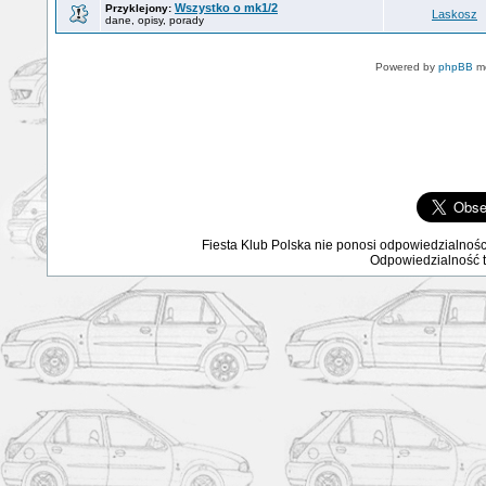
Wszystko o mk1/2
Przyklejony:
Laskosz
dane, opisy, porady
Powered by
phpBB
mo
Fiesta Klub Polska nie ponosi odpowiedzialnośc
Odpowiedzialność ta