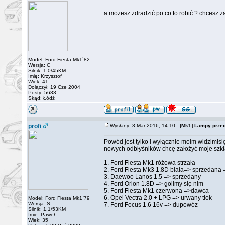
a możesz zdradzić po co to robić ? chcesz 
Model: Ford Fiesta Mk1`82
Wersja: C
Silnik: 1.0/45KM
Imię: Krzysztof
Wiek: 41
Dołączył: 19 Cze 2004
Posty: 5683
Skąd: Łódź
profi
Wysłany: 3 Mar 2016, 14:10
[Mk1] Lampy prze
Powód jest tylko i wyłącznie moim widzimisi
nowych odbłyśników chcę założyć moje szkł
_________________
1. Ford Fiesta Mk1 różowa strzała
2. Ford Fiesta Mk3 1.8D biała=> sprzedana 
3. Daewoo Lanos 1.5 => sprzedany
4. Ford Orion 1.8D => golimy się nim
5. Ford Fiesta Mk1 czerwona =>dawca
6. Opel Vectra 2.0 + LPG => urwany tłok
Model: Ford Fiesta Mk1`79
Wersja: S
7. Ford Focus 1.6 16v => dupowóz
Silnik: 1.1/53KM
Imię: Paweł
Wiek: 35