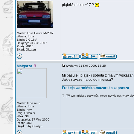
piątek/sobota ~17 ?
Model: Ford Fiesta Mk2`87
Wersja: Inna
Silnik: 2.0 16V
Dołączył: 31 Sie 2007
Posty: 4016
Skąd: Olsztyn
Małgorza
Wysłany: 21 Kwi 2009, 18:25
Mi pasuje i piątek i sobota z małym wskaza
Jakież życzenia co do miejsca?
_________________
Frakcja warmińsko-mazurska zaprasza
"(...)W tym miejscu opowieści owce zwykle pochylały głow
Model: Inne auto
Wersja: Inna
Silnik: Inny
Imię: Owca :)
Wiek: 38
Dołączyła: 17 Wrz 2006
Posty: 163
Skąd: niby Olsztyn