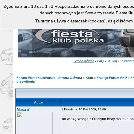
Zgodnie z art. 13 ust. 1 i 2 Rozporządzenia o ochronie danych osob
danych osobowych jest Stowarzyszenie FiestaKlu
Ta strona używa ciasteczek (cookies), dzięki którym
Strona główna
•
FAQ
•
Szukaj
•
Kalendar
Forum FiestaKlubPolska - Strona Główna
»
Klub
»
Frakcje Forum FKP
»
Fr
przywitania
Autor
Masa
Wysłany: 16 Kwi 2009, 23:09
oo widzę kolege z Olsztyna który ma taką sa