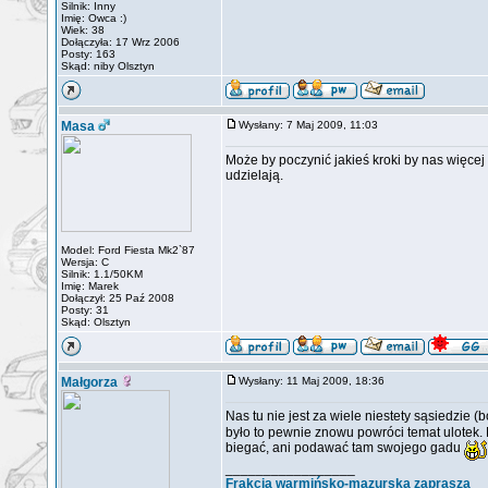
Silnik: Inny
Imię: Owca :)
Wiek: 38
Dołączyła: 17 Wrz 2006
Posty: 163
Skąd: niby Olsztyn
Masa
Wysłany: 7 Maj 2009, 11:03
Może by poczynić jakieś kroki by nas więcej 
udzielają.
Model: Ford Fiesta Mk2`87
Wersja: C
Silnik: 1.1/50KM
Imię: Marek
Dołączył: 25 Paź 2008
Posty: 31
Skąd: Olsztyn
Małgorza
Wysłany: 11 Maj 2009, 18:36
Nas tu nie jest za wiele niestety sąsiedzie
było to pewnie znowu powróci temat ulotek
biegać, ani podawać tam swojego gadu
_________________
Frakcja warmińsko-mazurska zaprasza