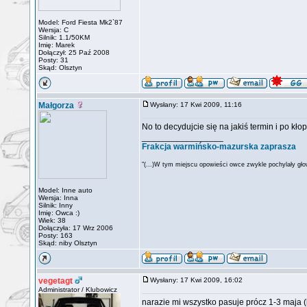
Model: Ford Fiesta Mk2`87
Wersja: C
Silnik: 1.1/50KM
Imię: Marek
Dołączył: 25 Paź 2008
Posty: 31
Skąd: Olsztyn
Małgorza
Wysłany: 17 Kwi 2009, 11:16
No to decydujcie się na jakiś termin i po k
_________________
Frakcja warmińsko-mazurska zaprasza
"(...)W tym miejscu opowieści owce zwykle pochylały głow
Model: Inne auto
Wersja: Inna
Silnik: Inny
Imię: Owca :)
Wiek: 38
Dołączyła: 17 Wrz 2006
Posty: 163
Skąd: niby Olsztyn
vegetagt
Wysłany: 17 Kwi 2009, 16:02
Administrator / Klubowicz
narazie mi wszystko pasuje prócz 1-3 maja (