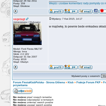
_________________
Dołączył: 26 Sie 2011
Wejdz i zostaw komentarz rady pomysły co rob
Posty: 359
Skąd: Gloskow
vegetagt
Wysłany: 7 Kwi 2015, 14:17
Administrator / Klubowicz
w majówkę, to pewnie bede emkadwa składał
Model: Ford Fiesta Mk2`87
Wersja: Inna
Silnik: 2.0 16V
Dołączył: 31 Sie 2007
Posty: 4016
Skąd: Olsztyn
Wyświetl posty z ostatnich:
Forum FiestaKlubPolska - Strona Główna
»
Klub
»
Frakcje Forum FKP
»
Fr
przywitania
Nie możesz
pisać nowych tematów
Nie możesz
odpowiadać w tematach
Nie możesz
zmieniać swoich postów
Nie możesz
usuwać swoich postów
Skocz 