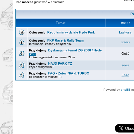
Nie możesz
głosować w ankietach
P
Temat
Autor
Regulamin w dziale Hyde Park
Laskosz
Ogłoszenie:
FKP Race & Rally Team
Ogłoszenie:
trzeci
Informacje, zasady dołączenia, ...
Dyskusja na temat ZG 2006 / Hyde
Przyklejony:
Gość
Park
Lużne wypowiedzi na temat Zlotu
HAJD PARK TZ
Przyklejony:
sowa
czyli o wszystkim!!!
FAQ - Zetec N/A & TURBO
Przyklejony:
Faza
podnoszenie mocy!!!!!!!!
Powered by
phpBB
mo