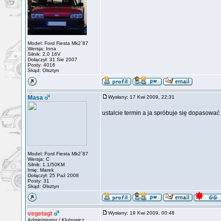
Model: Ford Fiesta Mk2`87
Wersja: Inna
Silnik: 2.0 16V
Dołączył: 31 Sie 2007
Posty: 4016
Skąd: Olsztyn
Masa
Wysłany: 17 Kwi 2009, 22:31
ustalcie termin a ja spróbuje się dopasować
Model: Ford Fiesta Mk2`87
Wersja: C
Silnik: 1.1/50KM
Imię: Marek
Dołączył: 25 Paź 2008
Posty: 31
Skąd: Olsztyn
vegetagt
Wysłany: 19 Kwi 2009, 00:48
Administrator / Klubowicz