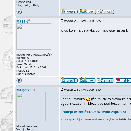
Posty: 163
Skąd: niby Olsztyn
Masa
Wysłany: 29 Kwi 2009, 23:20
to co kolejna ustawka po majówce na parki
Model: Ford Fiesta Mk2`87
Wersja: C
Silnik: 1.1/50KM
Imię: Marek
Dołączył: 25 Paź 2008
Posty: 31
Skąd: Olsztyn
Małgorza
Wysłany: 30 Kwi 2009, 14:44
Żadna ustawka
(źle mi się to słowo koja
będę z czasem... Może być pod tesco - tam 
_________________
Frakcja warmińsko-mazurska zaprasza
"(...)W tym miejscu opowieści owce zwykle pochylały głow
Model: Inne auto
Wersja: Inna