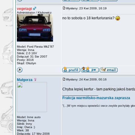
vegetagt
Wysłany: 23 Kwi 2009, 16:19
Administrator / Klubowicz
no to sobota o 18 kerfur/urania?
Model: Ford Fiesta Mk2`87
Wersja: Inna
Silnik: 2.0 16V
Dołączył: 31 Sie 2007
Posty: 4016
Skąd: Olsztyn
Małgorza
Wysłany: 24 Kwi 2009, 00:16
Chyba lepiej kerfur - tam parking jakoś bard
_________________
Frakcja warmińsko-mazurska zaprasza
"(...)W tym miejscu opowieści owce zwykle pochylały głow
Model: Inne auto
Wersja: Inna
Silnik: Inny
Imię: Owca :)
Wiek: 38
Dołączyła: 17 Wrz 2006