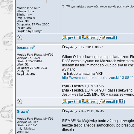
"(...)W tym miejscu opowieści owce zwykle pochylały głow
Model: Inne auto
Wersja: Inna
Silnik: Inny
Imię: Owca :)
Wiek: 38
Dołączyła: 17 Wrz 2006
Posty: 163
Skąd: niby Olsztyn
bosman
Wysłany: 8 Lip 2011, 08:27
Model: Ford Fiesta Mk6`06
Witam.Od niedawna jestem posiadaczem Fies
Wersja: FX Silver
Dość często bywam na Mazurach więc mam pr
Silnik: 1.25i/75KM
Wiek: 51
userem na forum mondeo klub polska to chc
Dołączył: 23 Cze 2011
wy na to.
Posty: 11
Tu link do tematu na MKP :
Skąd: Hel-Ełk
http://www.mondeoklubpols...zurski-13.08.11
_________________
Była - Fiestka 1,1 MK3 '95
Była - Fiestka 1,3 MK4 '98 + gasss sekwencj
Jest - Fiestka 1,25 MK6 '06 + gasss sekwenc
Grax
Wysłany: 7 Kwi 2015, 07:45
Model: Ford Fiesta Mk4`97
SIEMA!!! Na Majówkę bede z żoną i szwagierk
Wersja: Courier
bedzie test dla tegoż samochodu po przeb
Silnik: 2.0 16V
Imię: Mariusz
diesel )
Wiek: 43