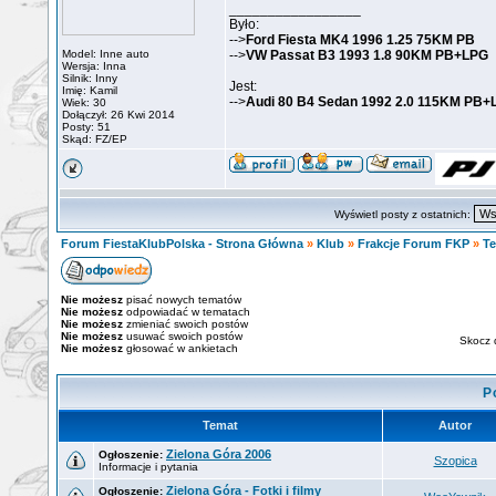
_________________
Było:
-->
Ford Fiesta MK4 1996 1.25 75KM PB
Model: Inne auto
-->
VW Passat B3 1993 1.8 90KM PB+LPG
Wersja: Inna
Silnik: Inny
Jest:
Imię: Kamil
-->
Audi 80 B4 Sedan 1992 2.0 115KM PB+
Wiek: 30
Dołączył: 26 Kwi 2014
Posty: 51
Skąd: FZ/EP
Wyświetl posty z ostatnich:
Forum FiestaKlubPolska - Strona Główna
»
Klub
»
Frakcje Forum FKP
»
T
Nie możesz
pisać nowych tematów
Nie możesz
odpowiadać w tematach
Nie możesz
zmieniać swoich postów
Nie możesz
usuwać swoich postów
Skocz 
Nie możesz
głosować w ankietach
P
Temat
Autor
Zielona Góra 2006
Ogłoszenie:
Szopica
Informacje i pytania
Zielona Góra - Fotki i filmy
Ogłoszenie: