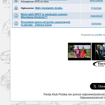
WooYownik
Pamiątkowe DVD ze zlotu
Mały regulamin działu.
Freeman
Ogłoszenie:
Może jakiś SPOT w okolicach Legnicy
masska13
Wrocławia Kłodzka??
Poszukuję speca od luzów zaworowych
nortonex
(Lubuske - Zielona Góra)
Powered by
phpBB
mo
Fiesta Klub Polska nie ponosi odpowiedzialnośc
Odpowiedzialność ta