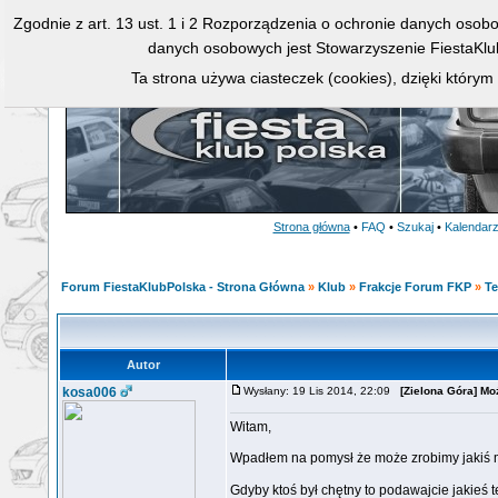
Zgodnie z art. 13 ust. 1 i 2 Rozporządzenia o ochronie danych osob
danych osobowych jest Stowarzyszenie FiestaKlu
Ta strona używa ciasteczek (cookies), dzięki którym
Strona główna
•
FAQ
•
Szukaj
•
Kalendar
Forum FiestaKlubPolska - Strona Główna
»
Klub
»
Frakcje Forum FKP
»
T
Autor
kosa006
Wysłany: 19 Lis 2014, 22:09
[Zielona Góra] Moż
Witam,
Wpadłem na pomysł że może zrobimy jakiś m
Gdyby ktoś był chętny to podawajcie jakieś