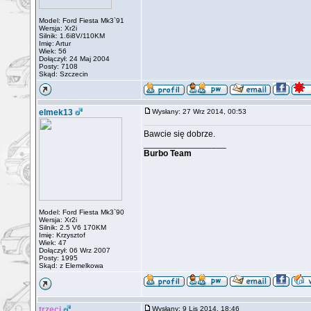
Model: Ford Fiesta Mk3`91
Wersja: Xr2i
Silnik: 1.6i8V/110KM
Imię: Artur
Wiek: 56
Dołączył: 24 Maj 2004
Posty: 7108
Skąd: Szczecin
elmek13
Wysłany: 27 Wrz 2014, 00:53
Bawcie się dobrze.
_________________
Burbo Team
Model: Ford Fiesta Mk3`90
Wersja: Xr2i
Silnik: 2.5 V6 170KM
Imię: Krzysztof
Wiek: 47
Dołączył: 06 Wrz 2007
Posty: 1995
Skąd: z Elemelkowa
trzeci
Wysłany: 9 Lis 2014, 18:46