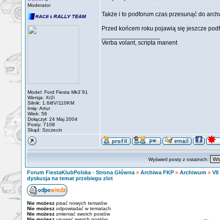
Moderator
Także i to podforum czas przesunąć do arc
Przed końcem roku pojawią się jeszcze pod
_________________
Verba volant, scripta manent
Model: Ford Fiesta Mk3`91
Wersja: Xr2i
Silnik: 1.6i8V/110KM
Imię: Artur
Wiek: 56
Dołączył: 24 Maj 2004
Posty: 7108
Skąd: Szczecin
Wyświetl posty z ostatnich:
Forum FiestaKlubPolska - Strona Główna
»
Archiwa FKP
»
Archiwum
»
VII
dyskusja na temat przebiegu zlot
Nie możesz
pisać nowych tematów
Nie możesz
odpowiadać w tematach
Nie możesz
zmieniać swoich postów
Nie możesz
usuwać swoich postów