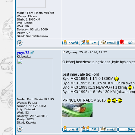
Model: Ford Fiesta Mk4`99
Wersja: Classic
Silnik: 1.3i/60KM
Imię: Daniel
Wiek: 36
Dołączył: 03 Wrz 2009
Posty: 97
Skąd: Sanok/Rzeszow
yoyo72
Wysłany: 25 Wrz 2014, 19:22
Klubowicz
O której będziesz to będziesz ,byle byś dojec
_________________
Jest inne , ale tez Ford
Było MK3 1994r 1.1/2.0 136KM
Było MK3 1995 r.1.6 16v 90 KM Futura swa
Było MK3 1993 r.1.3 NEWPORT z klimą
(
Było MK3 1992 r.1.8 16v 130 KM (akwarium)
Model: Ford Fiesta Mk3`95
PRINCE OF RADOM 2016
Wersja: Futura
Silnik: 1.6i16V/90KM
Imię: Dziadek
Wiek: 53
Dołączył: 29 Kwi 2010
Posty: 1023
Skąd: Kraków