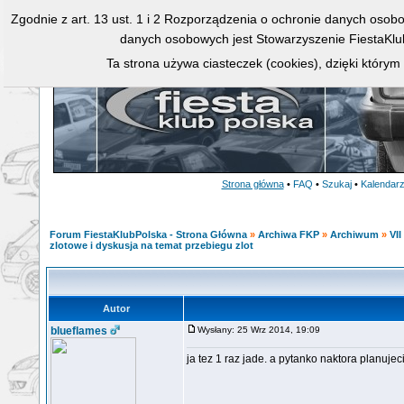
Zgodnie z art. 13 ust. 1 i 2 Rozporządzenia o ochronie danych osob
danych osobowych jest Stowarzyszenie FiestaKlu
Ta strona używa ciasteczek (cookies), dzięki którym
Strona główna
•
FAQ
•
Szukaj
•
Kalendar
Forum FiestaKlubPolska - Strona Główna
»
Archiwa FKP
»
Archiwum
»
VII
zlotowe i dyskusja na temat przebiegu zlot
Autor
blueflames
Wysłany: 25 Wrz 2014, 19:09
ja tez 1 raz jade. a pytanko naktora planuj