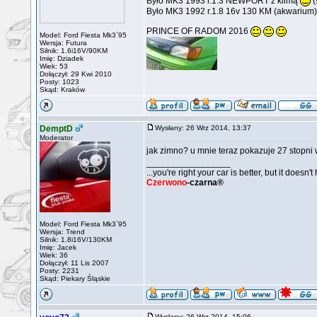
Było MK3 1993 r.1.3 NEWPORT z klimą
(
Było MK3 1992 r.1.8 16v 130 KM (akwarium)
PRINCE OF RADOM 2016
Model: Ford Fiesta Mk3`95
Wersja: Futura
Silnik: 1.6i16V/90KM
Imię: Dziadek
Wiek: 53
Dołączył: 29 Kwi 2010
Posty: 1023
Skąd: Kraków
DemptD
Wysłany: 26 Wrz 2014, 13:37
Moderator
jak zimno? u mnie teraz pokazuje 27 stopni
_________________
...you're right your car is better, but it doesn't
Czerwono
-czarna®
Model: Ford Fiesta Mk3`95
Wersja: Trend
Silnik: 1.8i16V/130KM
Imię: Jacek
Wiek: 36
Dołączył: 11 Lis 2007
Posty: 2231
Skąd: Piekary Śląskie
Wysłany: 26 Wrz 2014, 15:06