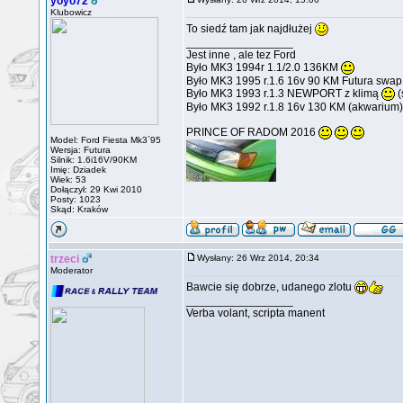
yoyo72
Klubowicz
To siedź tam jak najdłużej
_________________
Jest inne , ale tez Ford
Było MK3 1994r 1.1/2.0 136KM
Było MK3 1995 r.1.6 16v 90 KM Futura swa
Było MK3 1993 r.1.3 NEWPORT z klimą
(
Było MK3 1992 r.1.8 16v 130 KM (akwarium)
PRINCE OF RADOM 2016
Model: Ford Fiesta Mk3`95
Wersja: Futura
Silnik: 1.6i16V/90KM
Imię: Dziadek
Wiek: 53
Dołączył: 29 Kwi 2010
Posty: 1023
Skąd: Kraków
trzeci
Wysłany: 26 Wrz 2014, 20:34
Moderator
Bawcie się dobrze, udanego zlotu
_________________
Verba volant, scripta manent