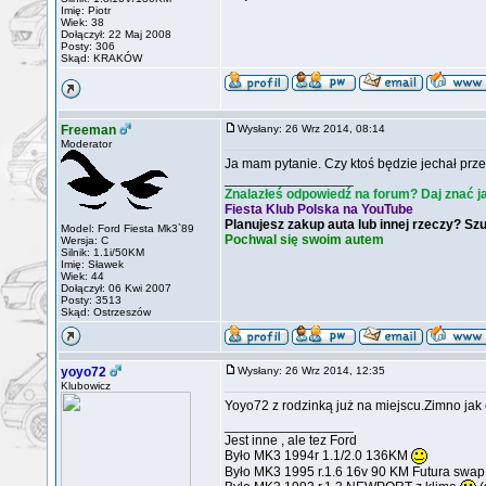
Imię: Piotr
Wiek: 38
Dołączył: 22 Maj 2008
Posty: 306
Skąd: KRAKÓW
Freeman
Wysłany: 26 Wrz 2014, 08:14
Moderator
Ja mam pytanie. Czy ktoś będzie jechał prze
_________________
Znalazłeś odpowiedź na forum? Daj znać j
Fiesta Klub Polska na YouTube
Planujesz zakup auta lub innej rzeczy? Sz
Model: Ford Fiesta Mk3`89
Pochwal się swoim autem
Wersja: C
Silnik: 1.1i/50KM
Imię: Sławek
Wiek: 44
Dołączył: 06 Kwi 2007
Posty: 3513
Skąd: Ostrzeszów
yoyo72
Wysłany: 26 Wrz 2014, 12:35
Klubowicz
Yoyo72 z rodzinką już na miejscu.Zimno jak 
_________________
Jest inne , ale tez Ford
Było MK3 1994r 1.1/2.0 136KM
Było MK3 1995 r.1.6 16v 90 KM Futura swa