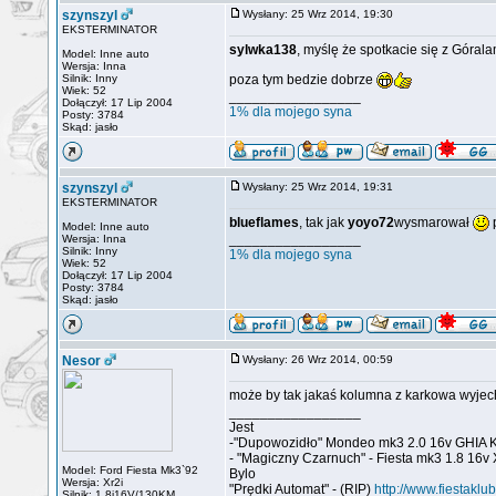
szynszyl
Wysłany: 25 Wrz 2014, 19:30
EKSTERMINATOR
sylwka138
, myślę że spotkacie się z Górala
Model: Inne auto
Wersja: Inna
Silnik: Inny
poza tym bedzie dobrze
Wiek: 52
_________________
Dołączył: 17 Lip 2004
1% dla mojego syna
Posty: 3784
Skąd: jasło
szynszyl
Wysłany: 25 Wrz 2014, 19:31
EKSTERMINATOR
blueflames
, tak jak
yoyo72
wysmarował
p
Model: Inne auto
_________________
Wersja: Inna
Silnik: Inny
1% dla mojego syna
Wiek: 52
Dołączył: 17 Lip 2004
Posty: 3784
Skąd: jasło
Nesor
Wysłany: 26 Wrz 2014, 00:59
może by tak jakaś kolumna z karkowa wyjecha
_________________
Jest
-"Dupowozidło" Mondeo mk3 2.0 16v GHIA 
- "Magiczny Czarnuch" - Fiesta mk3 1.8 16v 
Model: Ford Fiesta Mk3`92
Bylo
Wersja: Xr2i
"Prędki Automat" - (RIP)
http://www.fiestaklu
Silnik: 1.8i16V/130KM