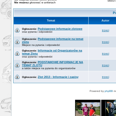
Skocz 
Nie możesz
głosować w ankietach
P
Temat
Autor
Podstawowe informacje zlotowe
Ogłoszenie:
trzeci
oraz pytania i odpowiedzi
Podstawowe informacje na temat
Ogłoszenie:
zlotu
trzeci
Miejsce na pytania i odpowiedzi
Informacje od Organizatorów na
Ogłoszenie:
temat Zlotu
trzeci
oraz pytania i odpowiedzi
PODSTAWOWE INFORMACJE NA
Ogłoszenie:
TEMAT ZLOTU
trzeci
a także miejsce na pytania do organizatorów
Zlot 2013 - Informacje i zapisy
trzeci
Ogłoszenie:
Powered by
phpBB
mo