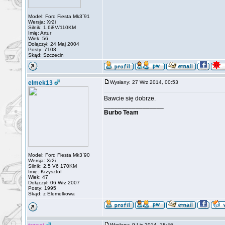
Model: Ford Fiesta Mk3`91
Wersja: Xr2i
Silnik: 1.6i8V/110KM
Imię: Artur
Wiek: 56
Dołączył: 24 Maj 2004
Posty: 7108
Skąd: Szczecin
elmek13
Wysłany: 27 Wrz 2014, 00:53
Bawcie się dobrze.
_________________
Burbo Team
Model: Ford Fiesta Mk3`90
Wersja: Xr2i
Silnik: 2.5 V6 170KM
Imię: Krzysztof
Wiek: 47
Dołączył: 06 Wrz 2007
Posty: 1995
Skąd: z Elemelkowa
Wysłany: 9 Lis 2014, 18:46