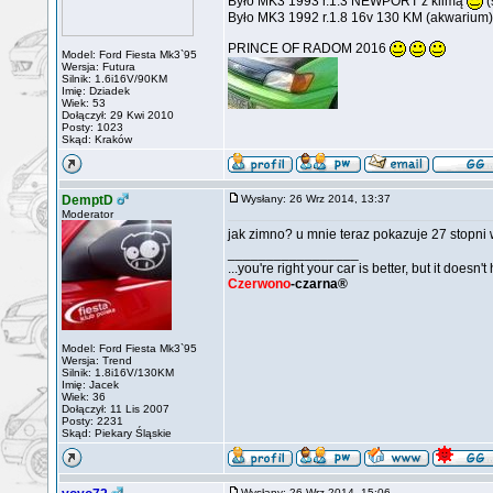
Było MK3 1993 r.1.3 NEWPORT z klimą
(
Było MK3 1992 r.1.8 16v 130 KM (akwarium)
PRINCE OF RADOM 2016
Model: Ford Fiesta Mk3`95
Wersja: Futura
Silnik: 1.6i16V/90KM
Imię: Dziadek
Wiek: 53
Dołączył: 29 Kwi 2010
Posty: 1023
Skąd: Kraków
DemptD
Wysłany: 26 Wrz 2014, 13:37
Moderator
jak zimno? u mnie teraz pokazuje 27 stopni
_________________
...you're right your car is better, but it doesn't
Czerwono
-czarna®
Model: Ford Fiesta Mk3`95
Wersja: Trend
Silnik: 1.8i16V/130KM
Imię: Jacek
Wiek: 36
Dołączył: 11 Lis 2007
Posty: 2231
Skąd: Piekary Śląskie
Wysłany: 26 Wrz 2014, 15:06