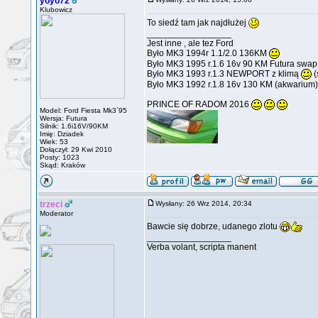
yoyo72
Klubowicz
To siedź tam jak najdłużej
_________________
Jest inne , ale tez Ford
Było MK3 1994r 1.1/2.0 136KM
Było MK3 1995 r.1.6 16v 90 KM Futura swa
Było MK3 1993 r.1.3 NEWPORT z klimą
(
Było MK3 1992 r.1.8 16v 130 KM (akwarium)
PRINCE OF RADOM 2016
Model: Ford Fiesta Mk3`95
Wersja: Futura
Silnik: 1.6i16V/90KM
Imię: Dziadek
Wiek: 53
Dołączył: 29 Kwi 2010
Posty: 1023
Skąd: Kraków
trzeci
Wysłany: 26 Wrz 2014, 20:34
Moderator
Bawcie się dobrze, udanego zlotu
_________________
Verba volant, scripta manent