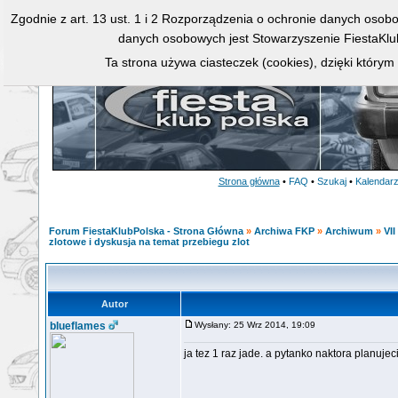
Zgodnie z art. 13 ust. 1 i 2 Rozporządzenia o ochronie danych osob
danych osobowych jest Stowarzyszenie FiestaKlu
Ta strona używa ciasteczek (cookies), dzięki którym
Strona główna
•
FAQ
•
Szukaj
•
Kalendar
Forum FiestaKlubPolska - Strona Główna
»
Archiwa FKP
»
Archiwum
»
VII
zlotowe i dyskusja na temat przebiegu zlot
Autor
blueflames
Wysłany: 25 Wrz 2014, 19:09
ja tez 1 raz jade. a pytanko naktora planuj