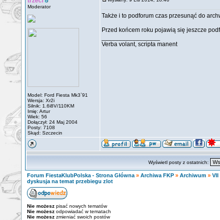
trzeci
Moderator
Także i to podforum czas przesunąć do arc
Przed końcem roku pojawią się jeszcze pod
_________________
Verba volant, scripta manent
Model: Ford Fiesta Mk3`91
Wersja: Xr2i
Silnik: 1.6i8V/110KM
Imię: Artur
Wiek: 56
Dołączył: 24 Maj 2004
Posty: 7108
Skąd: Szczecin
Wyświetl posty z ostatnich:
Forum FiestaKlubPolska - Strona Główna
»
Archiwa FKP
»
Archiwum
»
VII
dyskusja na temat przebiegu zlot
Nie możesz
pisać nowych tematów
Nie możesz
odpowiadać w tematach
Nie możesz
zmieniać swoich postów