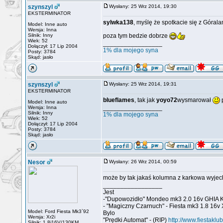
szynszyl
Wysłany: 25 Wrz 2014, 19:30
EKSTERMINATOR
sylwka138
, myślę że spotkacie się z Górala
Model: Inne auto
Wersja: Inna
Silnik: Inny
poza tym bedzie dobrze
Wiek: 52
_________________
Dołączył: 17 Lip 2004
1% dla mojego syna
Posty: 3784
Skąd: jasło
szynszyl
Wysłany: 25 Wrz 2014, 19:31
EKSTERMINATOR
blueflames
, tak jak
yoyo72
wysmarował
p
Model: Inne auto
_________________
Wersja: Inna
Silnik: Inny
1% dla mojego syna
Wiek: 52
Dołączył: 17 Lip 2004
Posty: 3784
Skąd: jasło
Nesor
Wysłany: 26 Wrz 2014, 00:59
może by tak jakaś kolumna z karkowa wyjecha
_________________
Jest
-"Dupowozidło" Mondeo mk3 2.0 16v GHIA 
- "Magiczny Czarnuch" - Fiesta mk3 1.8 16v 
Model: Ford Fiesta Mk3`92
Bylo
Wersja: Xr2i
"Prędki Automat" - (RIP)
http://www.fiestaklu
Silnik: 1.8i16V/130KM