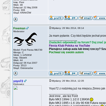
Imię: Piotr
Wiek: 38
Dołączył: 22 Maj 2008
Posty: 306
Skąd: KRAKÓW
Freeman
Wysłany: 26 Wrz 2014, 08:14
Moderator
Ja mam pytanie. Czy ktoś będzie jechał prze
_________________
Znalazłeś odpowiedź na forum? Daj znać j
Fiesta Klub Polska na YouTube
Planujesz zakup auta lub innej rzeczy? Sz
Model: Ford Fiesta Mk3`89
Pochwal się swoim autem
Wersja: C
Silnik: 1.1i/50KM
Imię: Sławek
Wiek: 44
Dołączył: 06 Kwi 2007
Posty: 3513
Skąd: Ostrzeszów
yoyo72
Wysłany: 26 Wrz 2014, 12:35
Klubowicz
Yoyo72 z rodzinką już na miejscu.Zimno jak 
_________________
Jest inne , ale tez Ford
Było MK3 1994r 1.1/2.0 136KM
Było MK3 1995 r.1.6 16v 90 KM Futura swa