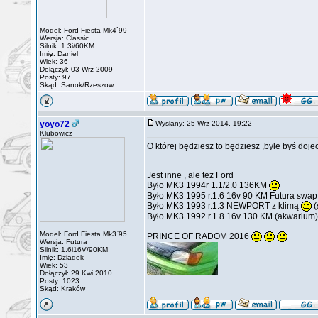
Model: Ford Fiesta Mk4`99
Wersja: Classic
Silnik: 1.3i/60KM
Imię: Daniel
Wiek: 36
Dołączył: 03 Wrz 2009
Posty: 97
Skąd: Sanok/Rzeszow
yoyo72
Wysłany: 25 Wrz 2014, 19:22
Klubowicz
O której będziesz to będziesz ,byle byś dojec
_________________
Jest inne , ale tez Ford
Było MK3 1994r 1.1/2.0 136KM
Było MK3 1995 r.1.6 16v 90 KM Futura swa
Było MK3 1993 r.1.3 NEWPORT z klimą
(
Było MK3 1992 r.1.8 16v 130 KM (akwarium)
Model: Ford Fiesta Mk3`95
PRINCE OF RADOM 2016
Wersja: Futura
Silnik: 1.6i16V/90KM
Imię: Dziadek
Wiek: 53
Dołączył: 29 Kwi 2010
Posty: 1023
Skąd: Kraków