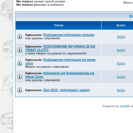
Nie możesz
usuwać swoich postów
Skocz 
Nie możesz
głosować w ankietach
P
Temat
Autor
Podstawowe informacje zlotowe
Ogłoszenie:
trzeci
oraz pytania i odpowiedzi
PODSTAWOWE INFORMACJE NA
Ogłoszenie:
TEMAT ZLOTU
trzeci
a także miejsce na pytania do organizatorów
Podstawowe informacje na temat
Ogłoszenie:
zlotu
trzeci
Miejsce na pytania i odpowiedzi
Informacje od Organizatorów na
Ogłoszenie:
temat Zlotu
trzeci
oraz pytania i odpowiedzi
Zlot 2013 - Informacje i zapisy
trzeci
Ogłoszenie:
Powered by
phpBB
mo