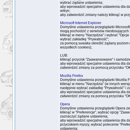
wybrać żądane ustawienia;
aby wprowadzić specjalne ustawienia dla da
witryn;
aby zatwierdzić zmiany należy kliknąć w prz
Microsoft Internet Explorer
Domyślne ustawienia przeglądarki Microsoft 
mogą pochodzić z serwisów niestosujących po
kliknąć w menu "Narzędzia" i wybrać "Opcje 
wybrać zakładkę "Prywatność";
za pomocą suwaka określić żądany poziom u
wszystkich cookies);
LUB:
kliknąć przycisk "Zaawansowane" i samodzi
aby wprowadzić specjalne ustawienia dla dan
zatwierdzić zmiany za pomocą przycisku "OK
Mozilla Firefox
Domyślne ustawienia przeglądarki Mozilla F
kliknąć w menu "Narzędzia" (w innych wersjac
następnie wybrać zakładkę "Prywatność" i 
aby wprowadzić specjalne ustawienia dla dan
zatwierdzić zmiany za pomocą przycisku "OK
Opera
Domyślne ustawienia przeglądarki Opera ze
kliknąć w "Preferencje", wybrać opcję "Zaa
zaznaczyć żądane ustawienia;
aby wprowadzić specjalne ustawienia dla da
przyciskiem myszy, wybrać polecenie "Prefer
ustawienia;