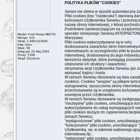
POLITYKA PLIKÓW "COOKIES"
Serwis nie zbiera w sposób automatyczny żad
Pliki cookies (tzw. "ciasteczka") stanowią 
końcowym Użytkownika Serwisu i przeznaczo
nazwę strony internetowej, z której pochod
Podmiotem zamieszczającym na urządzeniu k
operator niniejszego Serwisu,INTERNETOW
Model: Ford Fiesta Mk3`91
Warszawa.
Wersja: Xr2i
Silnik: 1.6i8V/110KM
Pliki cookies wykorzystywane są w celu:
Imię: Artur
dostosowania zawartości stron internetowych
Wiek: 56
internetowych; w szczególności pliki te po
Dołączył: 24 Maj 2004
Posty: 7108
internetową, dostosowaną do jego indywidu
Skąd: Szczecin
tworzenia statystyk, które pomagają zrozumi
ulepszanie ich struktury i zawartości;
utrzymania sesji Użytkownika Serwisu (po z
wpisywać loginu i hasła.
W ramach Serwisu stosowane są dwa zasadnicz
cookies). Cookies "sesyjne" są plikami ty
wylogowania, opuszczenia strony internetowe
przechowywane są w urządzeniu końcowym U
usunięcia przez Użytkownika.
W ramach Serwisu stosowane są następujące
"niezbędne" pliki cookies, umożliwiające ko
wykorzystywane do usług wymagających uwi
pliki cookies służące do zapewnienia bezp
ramach Serwisu;
"wydajnościowe" pliki cookies, umożliwiając
"funkcjonalne" pliki cookies, umożliwiające
Użytkownika, np. w zakresie wybranego język
internetowej itp.;
"reklamowe" pliki cookies, umożliwiające d