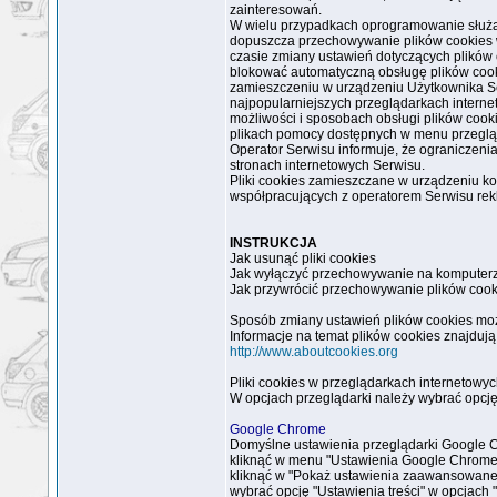
zainteresowań.
W wielu przypadkach oprogramowanie służąc
dopuszcza przechowywanie plików cookies
czasie zmiany ustawień dotyczących plików 
blokować automatyczną obsługę plików cook
zamieszczeniu w urządzeniu Użytkownika Se
najpopularniejszych przeglądarkach interne
możliwości i sposobach obsługi plików cook
plikach pomocy dostępnych w menu przeglą
Operator Serwisu informuje, że ograniczeni
stronach internetowych Serwisu.
Pliki cookies zamieszczane w urządzeniu 
współpracujących z operatorem Serwisu re
INSTRUKCJA
Jak usunąć pliki cookies
Jak wyłączyć przechowywanie na komputerz
Jak przywrócić przechowywanie plików cook
Sposób zmiany ustawień plików cookies może 
Informacje na temat plików cookies znajdują
http://www.aboutcookies.org
Pliki cookies w przeglądarkach internetowy
W opcjach przeglądarki należy wybrać opcj
Google Chrome
Domyślne ustawienia przeglądarki Google C
kliknąć w menu "Ustawienia Google Chrome"
kliknąć w "Pokaż ustawienia zaawansowane"
wybrać opcję "Ustawienia treści" w opcjach 