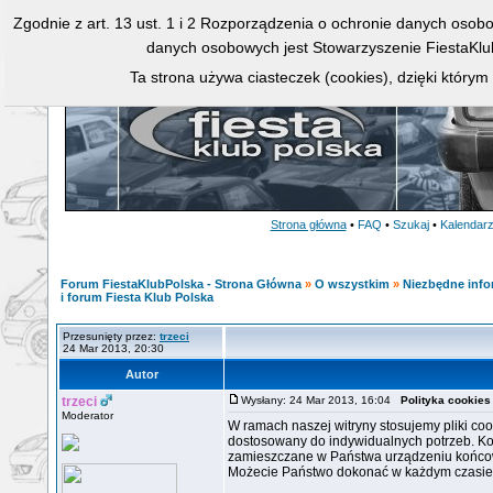
Zgodnie z art. 13 ust. 1 i 2 Rozporządzenia o ochronie danych osob
danych osobowych jest Stowarzyszenie FiestaKlu
Ta strona używa ciasteczek (cookies), dzięki którym
Strona główna
•
FAQ
•
Szukaj
•
Kalendar
Forum FiestaKlubPolska - Strona Główna
»
O wszystkim
»
Niezbędne info
i forum Fiesta Klub Polska
Przesunięty przez:
trzeci
24 Mar 2013, 20:30
Autor
trzeci
Wysłany: 24 Mar 2013, 16:04
Polityka cookies 
Moderator
W ramach naszej witryny stosujemy pliki c
dostosowany do indywidualnych potrzeb. Ko
zamieszczane w Państwa urządzeniu końc
Możecie Państwo dokonać w każdym czasie 