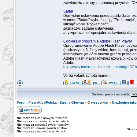
zatwierdzić zmiany za pomocą przycisku "OK
Safari
Domyślne ustawienia przeglądarki Safari ze
w menu "Safari" wybrać opcję "Preferencje";
kliknąć ikonę "Prywatność";
zaznaczyć żądane ustawienia;
aby wprowadzić specjalne ustawienia dla da
Cookies w programie Adobe Flash Player
Oprogramowanie Adobe Flash Player używan
(podcasty mp3, filmy wideo, inne dane), prz
internetowe (w które można grać w przegląd
Adobe Flash Player również używa plików co
Adobe:
http://www.macromedia.com..._manager07.h
_________________
Verba volant, scripta manent
Wyświetl posty z ostatnich:
Forum FiestaKlubPolska - Strona Główna
»
O wszystkim
»
Niezbędne info
Nie możesz
pisać nowych tematów
Nie możesz
odpowiadać w tematach
Nie możesz
zmieniać swoich postów
Nie możesz
usuwać swoich postów
Skocz 
Nie możesz
głosować w ankietach