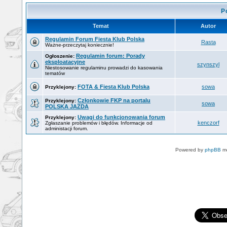
P
Temat
Autor
Regulamin Forum Fiesta Klub Polska
Rasta
Ważne-przeczytaj koniecznie!
Regulamin forum: Porady
Ogłoszenie:
eksploatacyjne
szynszyl
Niestosowanie regulaminu prowadzi do kasowania
tematów
FOTA & Fiesta Klub Polska
sowa
Przyklejony:
Członkowie FKP na portalu
Przyklejony:
sowa
POLSKA JAZDA
Uwagi do funkcjonowania forum
Przyklejony:
kenczorf
Zgłaszanie problemów i błędów. Informacje od
administacji forum.
Powered by
phpBB
mo