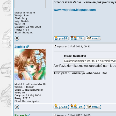
przepraszam Panie i Panowie, tak jakoś wys
_________________
www.twojrobot.blogspot.com
Model: Inne auto
Wersja: Inna
Silnik: Inny
Imię: Bartek
Wiek: 39
Dołączył: 22 Maj 2008
Posty: 4784
Skąd: Stuttgart
JoeMix
Wysłany: 1 Paź 2012, 09:31
bidżej napisał/a:
Najśmieszniejsze jest to, że sierpień w
A w Październiku znowu zarypałeś nam jed
_________________
Trist, yem nu enske ya vehatvase. Da!
Model: Ford Fiesta Mk7`09
Wersja: Titanium
Silnik: 1.4Duratec/96KM
Wiek: 46
Dołączył: 23 Maj 2004
Posty: 12113
Skąd: Konstantynów
Parzych
Wysłany: 1 Paź 2012, 14:05