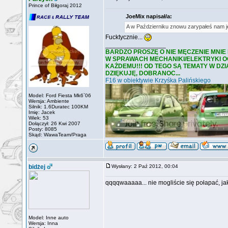
Prince of Biłgoraj 2012
JoeMix napisał/a:
A w Październiku znowu zarypałeś nam 
Fucktycznie...
_________________
BARDZO PROSZĘ O NIE MĘCZENIE MNIE
W SPRAWACH MECHANIKI/ELEKTRYKI OGÓ
KAŻDEMU!!! OD TEGO SĄ TEMATY W DZ
DZIĘKUJĘ, DOBRANOC...
F16 w obiektywie Krzyśka Palińskiego
Model: Ford Fiesta Mk6`06
Wersja: Ambiente
Silnik: 1.6Duratec 100KM
Imię: Jacek
Wiek: 53
Dołączył: 26 Kwi 2007
Posty: 8085
Skąd: WawaTeam/Praga
bidżej
Wysłany: 2 Paź 2012, 00:04
qqqqwaaaaa... nie mogliście się połapać, 
Model: Inne auto
Wersja: Inna