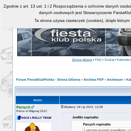
Zgodnie z art. 13 ust. 1 i 2 Rozporządzenia o ochronie danych osob
danych osobowych jest Stowarzyszenie FiestaKlu
Ta strona używa ciasteczek (cookies), dzięki którym
Strona główna
•
FAQ
•
Szukaj
•
Kalendar
Forum FiestaKlubPolska - Strona Główna
»
Archiwa FKP
»
Archiwum
»
Ka
Autor
Parzych
Wysłany: 19 Lip 2012, 12:08
Prince of Biłgoraj 2012
JoeMix napisał/a:
Parzych napisał/a:
1 sierpnia wypada prawidłowo, czy