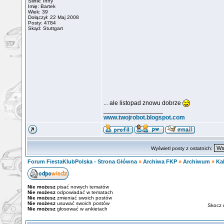
Silnik: Inny
Imię: Bartek
Wiek: 39
Dołączył: 22 Maj 2008
Posty: 4784
Skąd: Stuttgart
... ale listopad znowu dobrze
_________________
www.twojrobot.blogspot.com
Wyświetl posty z ostatnich:
Forum FiestaKlubPolska - Strona Główna
»
Archiwa FKP
»
Archiwum
»
Ka
Nie możesz
pisać nowych tematów
Nie możesz
odpowiadać w tematach
Nie możesz
zmieniać swoich postów
Nie możesz
usuwać swoich postów
Skocz 
Nie możesz
głosować w ankietach