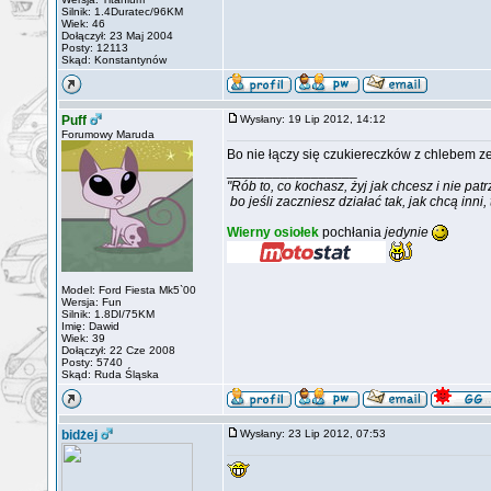
Silnik: 1.4Duratec/96KM
Wiek: 46
Dołączył: 23 Maj 2004
Posty: 12113
Skąd: Konstantynów
Puff
Wysłany: 19 Lip 2012, 14:12
Forumowy Maruda
Bo nie łączy się czukiereczków z chlebem 
_________________
"Rób to, co kochasz, żyj jak chcesz i nie patr
bo jeśli zaczniesz działać tak, jak chcą inni,
Wierny osiołek
pochłania
jedynie
Model: Ford Fiesta Mk5`00
Wersja: Fun
Silnik: 1.8DI/75KM
Imię: Dawid
Wiek: 39
Dołączył: 22 Cze 2008
Posty: 5740
Skąd: Ruda Śląska
bidżej
Wysłany: 23 Lip 2012, 07:53