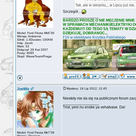
Tak, ale w sierpniu,,, w Lipcu już ni
Szczegół...
_________________
BARDZO PROSZĘ O NIE MĘCZENIE MNIE
W SPRAWACH MECHANIKI/ELEKTRYKI OGÓ
KAŻDEMU!!! OD TEGO SĄ TEMATY W DZ
DZIĘKUJĘ, DOBRANOC...
Model: Ford Fiesta Mk6`06
Wersja: Ambiente
F16 w obiektywie Krzyśka Palińskiego
Silnik: 1.6Duratec 100KM
Imię: Jacek
Wiek: 53
Dołączył: 26 Kwi 2007
Posty: 8085
Skąd: WawaTeam/Praga
JoeMix
Wysłany: 19 Lip 2012, 12:45
Niestety nie da się na publicznym forum zac
_________________
Trist, yem nu enske ya vehatvase. Da!
Model: Ford Fiesta Mk7`09
Wersja: Titanium