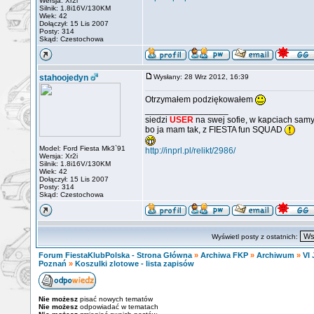
Wersja: Xr2i
Silnik: 1.8i16V/130KM
Wiek: 42
Dołączył: 15 Lis 2007
Posty: 314
Skąd: Czestochowa
stahoojedyn
Wysłany: 28 Wrz 2012, 16:39
Otrzymałem podziękowałem
_________________
siedzi
USER
na swej sofie, w kapciach samy
bo ja mam tak, z FIESTA fun SQUAD
Model: Ford Fiesta Mk3`91
http://inprl.pl/relikt/2986/
Wersja: Xr2i
Silnik: 1.8i16V/130KM
Wiek: 42
Dołączył: 15 Lis 2007
Posty: 314
Skąd: Czestochowa
Wyświetl posty z ostatnich:
Forum FiestaKlubPolska - Strona Główna
»
Archiwa FKP
»
Archiwum
»
VI 
Poznań
»
Koszulki zlotowe - lista zapisów
Nie możesz
pisać nowych tematów
Nie możesz
odpowiadać w tematach