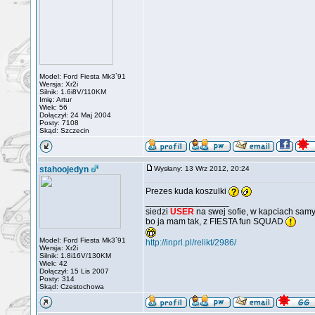
Model: Ford Fiesta Mk3`91
Wersja: Xr2i
Silnik: 1.6i8V/110KM
Imię: Artur
Wiek: 56
Dołączył: 24 Maj 2004
Posty: 7108
Skąd: Szczecin
stahoojedyn
Wysłany: 13 Wrz 2012, 20:24
Prezes kuda koszulki
_________________
siedzi
USER
na swej sofie, w kapciach samy
bo ja mam tak, z FIESTA fun SQUAD
Model: Ford Fiesta Mk3`91
http://inprl.pl/relikt/2986/
Wersja: Xr2i
Silnik: 1.8i16V/130KM
Wiek: 42
Dołączył: 15 Lis 2007
Posty: 314
Skąd: Czestochowa