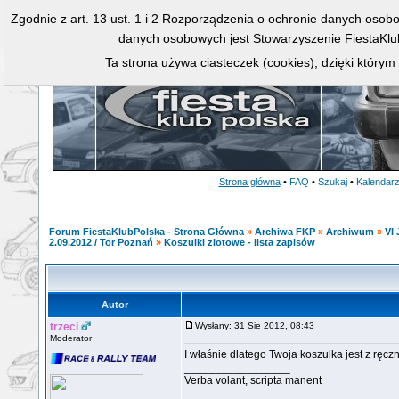
Zgodnie z art. 13 ust. 1 i 2 Rozporządzenia o ochronie danych osob
danych osobowych jest Stowarzyszenie FiestaKlu
Ta strona używa ciasteczek (cookies), dzięki którym
Strona główna
•
FAQ
•
Szukaj
•
Kalendar
Forum FiestaKlubPolska - Strona Główna
»
Archiwa FKP
»
Archiwum
»
VI 
2.09.2012 / Tor Poznań
»
Koszulki zlotowe - lista zapisów
Autor
trzeci
Wysłany: 31 Sie 2012, 08:43
Moderator
I właśnie dlatego Twoja koszulka jest z rę
_________________
Verba volant, scripta manent