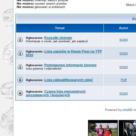
Nie możesz
zmieniać swoich postów
Nie możesz
usuwać swoich postów
Skocz 
Nie możesz
głosować w ankietach
P
Temat
Autor
Koszulki zlotowe
Ogłoszenie:
trzeci
Informacje o cenie, jak zamówić, jak zapłacić
Lista zapisów w Klasie Fiest na YTP
Ogłoszenie:
trzeci
2010
Podstawowe informacje zlotowe
Ogłoszenie:
trzeci
oraz pytania i odpowiedzi
Lista zakwalifikowanych zdjęć
Puff
Ogłoszenie:
Czarna lista nierzetelnych
Ogłoszenie:
trzeci
sprzedających / kupujących
Powered by
phpBB
mo