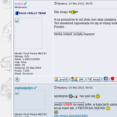
trzeci
Wysłany: 14 Wrz 2012, 06:05
Moderator
Nie znaju
A na poważnie to od zlotu non stop zalatany
Ten weekend zapowiada mi się w miarę woln
Pozdro ...
_________________
Verba volant, scripta manent
Model: Ford Fiesta Mk3`91
Wersja: Xr2i
Silnik: 1.6i8V/110KM
Imię: Artur
Wiek: 56
Dołączył: 24 Maj 2004
Posty: 7108
Skąd: Szczecin
stahoojedyn
Wysłany: 15 Wrz 2012, 00:52
spokojnie
nie pali się
_________________
siedzi
USER
na swej sofie, w kapciach samy
bo ja mam tak, z FIESTA fun SQUAD
Model: Ford Fiesta Mk3`91
http://inprl.pl/relikt/2986/