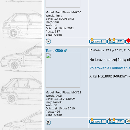
Model: Ford Fiesta Mk6`06
Wersja: Inna
Silnik: 1.4TDCi/68KM
Imię: Artur
Wiek: 36
Dołączył: 16 Lis 2011
Posty: 137
Skąd: Opole
TomeX500
Wysłany: 17 Lip 2012, 11
No teraz to raczej fiestą 
_________________
Polerowanie i odnawiani
XR2i RS1800: 0-96km/h -
Model: Ford Fiesta Mk3`92
Wersja: Xr2i
Silnik: 1.8i16V/130KM
Imię: Tomek
Wiek: 38
Dołączył: 10 Lut 2010
Posty: 466
Skąd: Opole