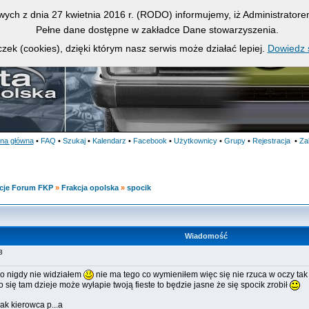
owych z dnia 27 kwietnia 2016 r. (RODO) informujemy, iż Administrato
Pełne dane dostępne w zakładce Dane stowarzyszenia.
zek (cookies), dzięki którym nasz serwis może działać lepiej.
Dowiedz s
ona główna
•
FAQ
•
Szukaj
•
Kalendarz
•
Facebook
•
Użytkownicy
•
Grupy
•
Rejestracja
•
Za
cje Forum FKP
»
Frakcja opolska
»
spocik
Wiadomość
:33
o nigdy nie widziałem
nie ma tego co wymieniłem więc się nie rzuca w oczy ta
 się tam dzieje może wyłapie twoją fieste to będzie jasne że się spocik zrobił
ak kierowca p...a