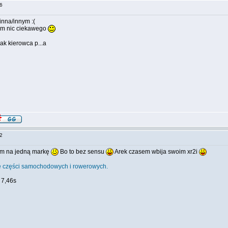
:16
 inna/innym :(
tam nic ciekawego
ak kierowca p...a
:22
ym na jedną markę
Bo to bez sensu
Arek czasem wbija swoim xr2i
e części samochodowych i rowerowych.
 7,46s