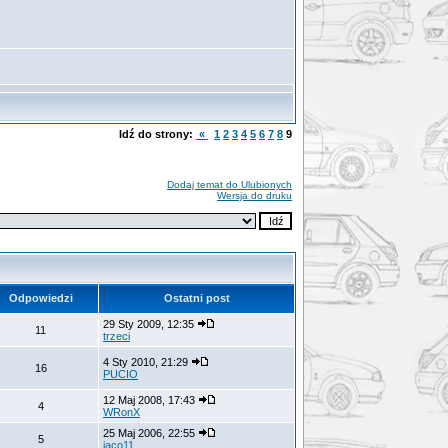
Idź do strony:
«
1
2
3
4
5
6
7
8
9
Dodaj temat do Ulubionych
Wersja do druku
Odpowiedzi
Ostatni post
29 Sty 2009, 12:35
11
trzeci
4 Sty 2010, 21:29
16
PUCIO
12 Maj 2008, 17:43
4
WRonX
25 Maj 2006, 22:55
5
jaco11