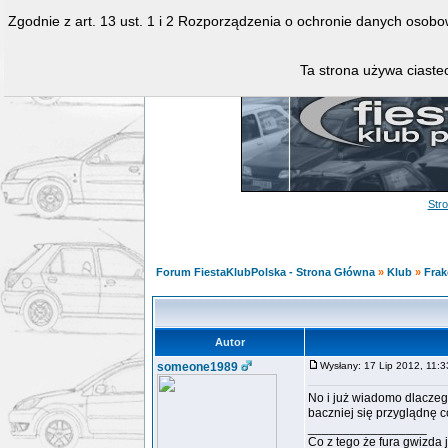
Zgodnie z art. 13 ust. 1 i 2 Rozporządzenia o ochronie danych osob
Ta strona używa ciastec
Str
Forum FiestaKlubPolska - Strona Główna
»
Klub
»
Frak
Autor
someone1989
Wysłany: 17 Lip 2012, 11
No i już wiadomo dlaczeg
baczniej się przyglądnę co
_________________
Co z tego że fura gwizda j