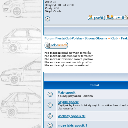
Wiek: 38
Dołączył: 10 Lut 2010
Posty: 466
Skąd: Opole
Forum FiestaKlubPolska - Strona Główna
»
Klub
»
Frak
Nie możesz
pisać nowych tematów
Nie możesz
odpowiadać w tematach
Nie możesz
zmieniać swoich postów
Nie możesz
usuwać swoich postów
Nie możesz
głosować w ankietach
Temat
Mały spocik
z okazji przyjazdu Fordona
Szybki spocik
Czyli jak by ktoś chciał się szybko spotkać bez zbęd
planowania :)
Wiekszy Spocik :D
moze jakis spocik ?