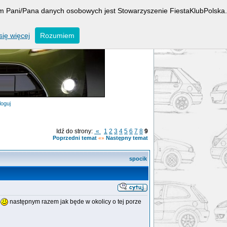
rem Pani/Pana danych osobowych jest Stowarzyszenie FiestaKlubPolska.
ię więcej
Rozumiem
loguj
Idź do strony:
«
1
2
3
4
5
6
7
8
9
Poprzedni temat
Następny temat
«»
spocik
k
następnym razem jak będe w okolicy o tej porze