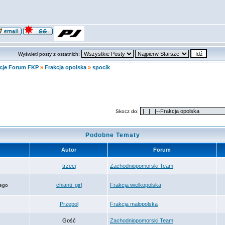
Wyświetl posty z ostatnich:
cje Forum FKP
»
Frakcja opolska
»
spocik
Skocz do:
Podobne Tematy
Autor
Forum
trzeci
Zachodniopomorski Team
chianti_girl
Frakcja wielkopolska
nego
Przepol
Frakcja małopolska
Gość
Zachodniopomorski Team