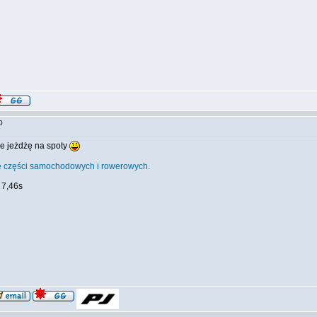
:50
nie jeżdżę na spoty
e części samochodowych i rowerowych.
 7,46s