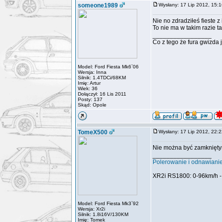
someone1989
Wysłany: 17 Lip 2012, 15
Nie no zdradziłeś fieste z
To nie ma w takim razie 
_________________
Co z tego że fura gwizda j
Model: Ford Fiesta Mk6`06
Wersja: Inna
Silnik: 1.4TDCi/68KM
Imię: Artur
Wiek: 36
Dołączył: 16 Lis 2011
Posty: 137
Skąd: Opole
TomeX500
Wysłany: 17 Lip 2012, 22
Nie można być zamknięt
_________________
Polerowanie i odnawiani
XR2i RS1800: 0-96km/h -
Model: Ford Fiesta Mk3`92
Wersja: Xr2i
Silnik: 1.8i16V/130KM
Imię: Tomek