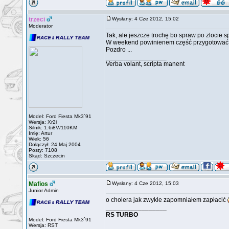
trzeci
Wysłany: 4 Cze 2012, 15:02
Moderator
Tak, ale jeszcze trochę bo spraw po zlocie 
W weekend powinienem część przygotować 
Pozdro ...
_________________
Verba volant, scripta manent
Model: Ford Fiesta Mk3`91
Wersja: Xr2i
Silnik: 1.6i8V/110KM
Imię: Artur
Wiek: 56
Dołączył: 24 Maj 2004
Posty: 7108
Skąd: Szczecin
Mafios
Wysłany: 4 Cze 2012, 15:03
Junior Admin
o cholera jak zwykle zapomniałem zapłacić
_________________
RS TURBO
Model: Ford Fiesta Mk3`91
Wersja: RST