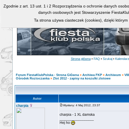
Zgodnie z art. 13 ust. 1 i 2 Rozporządzenia o ochronie danych osob
danych osobowych jest Stowarzyszenie FiestaKlu
Ta strona używa ciasteczek (cookies), dzięki którym
Strona główna
•
FAQ
•
Szukaj
•
Kalendar
Forum FiestaKlubPolska - Strona Główna
»
Archiwa FKP
»
Archiwum
»
VII
Ośrodek Roztoczanka
»
Zlot 2012 - zapisy na koszulki zlotowe
Autor
charpia
Wysłany: 4 Maj 2012, 23:37
charpia - 1 XL damska
_________________
Hej ho