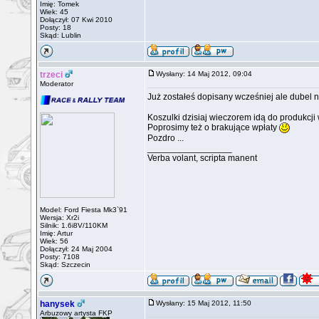
Imię: Tomek
Wiek: 45
Dołączył: 07 Kwi 2010
Posty: 18
Skąd: Lublin
trzeci
Wysłany: 14 Maj 2012, 09:04
Moderator
Już zostałeś dopisany wcześniej ale dubel 
Koszulki dzisiaj wieczorem idą do produkcji 
Poprosimy też o brakujące wpłaty
Pozdro ...
_________________
Verba volant, scripta manent
Model: Ford Fiesta Mk3`91
Wersja: Xr2i
Silnik: 1.6i8V/110KM
Imię: Artur
Wiek: 56
Dołączył: 24 Maj 2004
Posty: 7108
Skąd: Szczecin
hanysek
Wysłany: 15 Maj 2012, 11:50
Arbuzowy artysta FKP