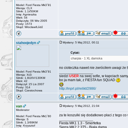
Model: Ford Fiesta Mk3`91
Wersja: CLX
Silnik: 1.1i/50KM
Imię: Agnieszka
Wiek: 54
Dołączyła: 06 Wrz 2005
Posty: 1573
Skąd: Wrocław/Łódź
stahoojedyn
Wysłany: 5 Maj 2012, 00:11
Cytat:
charpia - 1 XL damska
no cioteczka nawet nie zwróciłem uwagi że 
Model: Ford Fiesta Mk3`91
_________________
Wersja: Xr2i
siedzi
USER
na swej sofie, w kapciach samy
Silnik: 1.8i16V/130KM
bo ja mam tak, z FIESTA fun SQUAD
Wiek: 42
Dołączył: 15 Lis 2007
Posty: 314
http://inprl.pl/relikt/2986/
Skąd: Czestochowa
van
Wysłany: 5 Maj 2012, 21:04
Moderator
za te koszulki się dodatkowo płaci z tego co
Model: Ford Fiesta Mk1`80
_________________
Wersja: S
Silnik: 1.3/69KM
Fiesta MK1 1.3 - Smerfetka
Imię: Krzysztof
Sierra MK2 2.3T5 - Biała dama