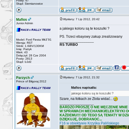
Posty: 47
Skąd: Siemianowice
Mafios
Wysłany: 7 Lip 2012, 20:42
Junior Admin
a jakiego koloru są te koszulki ?
PS. Trzeci ebayowy zakup zrealizowany
Model: Ford Fiesta Mk3`91
_________________
Wersja: RST
RS TURBO
Silnik: 1.6i8V/130KM
Imię: Patryk
Wiek: 43
Dołączył: 28 Cze 2004
Posty: 2813
Skąd: Łódź
Parzych
Wysłany: 7 Lip 2012, 21:32
Prince of Biłgoraj 2012
Mafios napisał/a:
jakiego koloru są te koszulki ?
Szare, na fotkach ze Zlota widać...
_________________
BARDZO PROSZĘ O NIE MĘCZENIE MNIE
W SPRAWACH MECHANIKI/ELEKTRYKI OGÓ
KAŻDEMU!!! OD TEGO SĄ TEMATY W DZ
DZIĘKUJĘ, DOBRANOC...
F16 w obiektywie Krzyśka Palińskiego