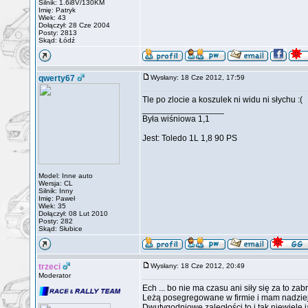
Silnik: 1.6i8V/130KM
Imię: Patryk
Wiek: 43
Dołączył: 28 Cze 2004
Posty: 2813
Skąd: Łódź
qwerty67
Wysłany: 18 Cze 2012, 17:59
Tle po zlocie a koszulek ni widu ni słychu :(
_________________
Była wiśniowa 1,1
Jest: Toledo 1L 1,8 90 PS
Model: Inne auto
Wersja: CL
Silnik: Inny
Imię: Paweł
Wiek: 35
Dołączył: 08 Lut 2010
Posty: 282
Skąd: Słubice
trzeci
Wysłany: 18 Cze 2012, 20:49
Moderator
Ech ... bo nie ma czasu ani siły się za to zabr
Leżą posegregowane w firmie i mam nadzieję
Dwutygodniowe zaległości to i tak niewiele