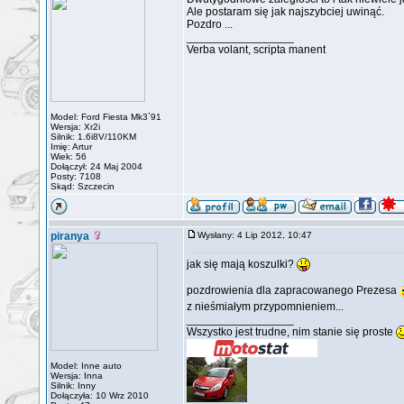
Ale postaram się jak najszybciej uwinąć.
Pozdro ...
_________________
Verba volant, scripta manent
Model: Ford Fiesta Mk3`91
Wersja: Xr2i
Silnik: 1.6i8V/110KM
Imię: Artur
Wiek: 56
Dołączył: 24 Maj 2004
Posty: 7108
Skąd: Szczecin
piranya
Wysłany: 4 Lip 2012, 10:47
jak się mają koszulki?
pozdrowienia dla zapracowanego Prezesa
z nieśmiałym przypomnieniem...
_________________
Wszystko jest trudne, nim stanie się proste
Model: Inne auto
Wersja: Inna
Silnik: Inny
Dołączyła: 10 Wrz 2010