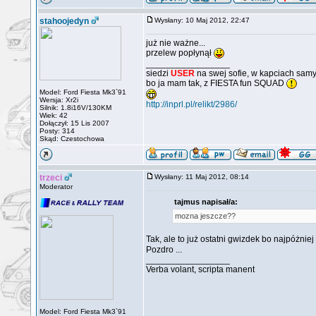
stahoojedyn
Wysłany: 10 Maj 2012, 22:47
już nie ważne...
przelew popłynął
_________________
siedzi
USER
na swej sofie, w kapciach samy
bo ja mam tak, z FIESTA fun SQUAD
Model: Ford Fiesta Mk3`91
Wersja: Xr2i
http://inprl.pl/relikt/2986/
Silnik: 1.8i16V/130KM
Wiek: 42
Dołączył: 15 Lis 2007
Posty: 314
Skąd: Czestochowa
trzeci
Wysłany: 11 Maj 2012, 08:14
Moderator
tajmus napisał/a:
mozna jeszcze??
Tak, ale to już ostatni gwizdek bo najpóżni
Pozdro ...
_________________
Verba volant, scripta manent
Model: Ford Fiesta Mk3`91