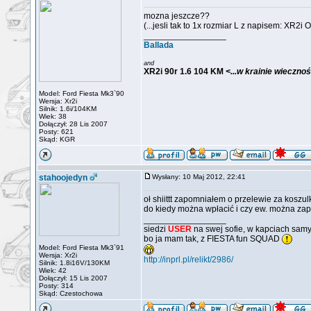
mozna jeszcze??
(...jesli tak to 1x rozmiar L z napisem: XR2i 
_________________
Ballada
and
XR2i 90r 1.6 104 KM
<...w krainie wieczno
Model: Ford Fiesta Mk3`90
Wersja: Xr2i
Silnik: 1.6i/104KM
Wiek: 38
Dołączył: 28 Lis 2007
Posty: 621
Skąd: KGR
stahoojedyn
Wysłany: 10 Maj 2012, 22:41
oł shiittt zapomniałem o przelewie za koszulk
do kiedy można wpłacić i czy ew. można zap
_________________
siedzi
USER
na swej sofie, w kapciach samy
bo ja mam tak, z FIESTA fun SQUAD
Model: Ford Fiesta Mk3`91
Wersja: Xr2i
http://inprl.pl/relikt/2986/
Silnik: 1.8i16V/130KM
Wiek: 42
Dołączył: 15 Lis 2007
Posty: 314
Skąd: Czestochowa