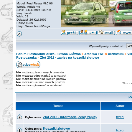
Model: Ford Fiesta Mk6`06
Wersja: Ambiente
Silnik: 1.6Duratec 100KM
Imię: Jacek
Wiek: 53
Dołączył: 26 Kwi 2007
Posty: 8085
Skąd: WawaTeam/Praga
Wyświetl posty z ostatnich:
Forum FiestaKlubPolska - Strona Główna
»
Archiwa FKP
»
Archiwum
»
VII
Roztoczanka
»
Zlot 2012 - zapisy na koszulki zlotowe
Nie możesz
pisać nowych tematów
Nie możesz
odpowiadać w tematach
Nie możesz
zmieniać swoich postów
Nie możesz
usuwać swoich postów
Skocz 
Nie możesz
głosować w ankietach
P
Temat
Autor
Zlot 2012 - informacje, ceny, zapisy
trzeci
Ogłoszenie:
Koszulki zlotowe
Ogłoszenie:
trzeci
Informacje o cenie, jak zamówić, jak zapłacić