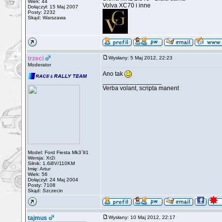
Wiek: 44
Volva XC70 i inne
Dołączył: 15 Maj 2007
Posty: 2232
Skąd: Warszawa
trzeci
Wysłany: 5 Maj 2012, 22:23
Moderator
Ano tak
_________________
Verba volant, scripta manent
Model: Ford Fiesta Mk3`91
Wersja: Xr2i
Silnik: 1.6i8V/110KM
Imię: Artur
Wiek: 56
Dołączył: 24 Maj 2004
Posty: 7108
Skąd: Szczecin
tajmus
Wysłany: 10 Maj 2012, 22:17