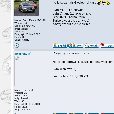
no to spoznialski wciepnol kasa
_________________
Była Mk2 1,1 Czerwono
Była Chianti 1,3 skasowano
Jest XR2i Czarno Perła
Model: Ford Fiesta Mk3`90
Turbo było ale sie zmyło :(
Wersja: Xr2i
dawaj czadu! ale nie siebie!
Silnik: 1.6i/104KM
Imię: Michał
Wiek: 42
Dołączył: 25 Maj 2008
Posty: 861
Skąd: Kalety
qwerty67
Wysłany: 4 Cze 2012, 14:37
No to się pobawili koszulki podostawali, ter
_________________
Była wiśniowa 1,1
Jest: Toledo 1L 1,8 90 PS
Model: Inne auto
Wersja: CL
Silnik: Inny
Imię: Paweł
Wiek: 35
Dołączył: 08 Lut 2010
Posty: 282
Skąd: Słubice