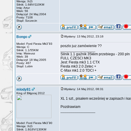
Wersja: Xr2i
Silnik: 1.6i8V/110KM
Imię: Artur
Wiek: 56
Dołączył: 24 Maj 2004
Posty: 7108
Skąd: Szczecin
Bongo
Wysłany: 13 Maj 2012, 23:16
Model: Ford Fiesta Mk3`93
poszlo juz zamówienie ??
Wersja: C
_________________
Silnik: 1.1/55KM
Imię: Mateusz
Silnik 1.1 gaźnik 35kkm przebiegu - 200 pln
Wiek: 39
FULL CZESCI MK3
Dołączył: 18 Maj 2005
Jest: Fiesta mk3 1.1 CTX
Posty: 467
Fiesta mk3 2.0 Zetec +
Skąd: Lubin
C-Max mk1 2.0 TDCI +
mlody81
Wysłany: 14 Maj 2012, 08:31
King of Biłgoraj 2012
XL 1 szt., pisałem wcześniej w zapisach i ka
Pozdrawiam
_________________
Model: Ford Fiesta Mk3`90
Wersja: Xr2i
Silnik: 1.8i16V/130KM