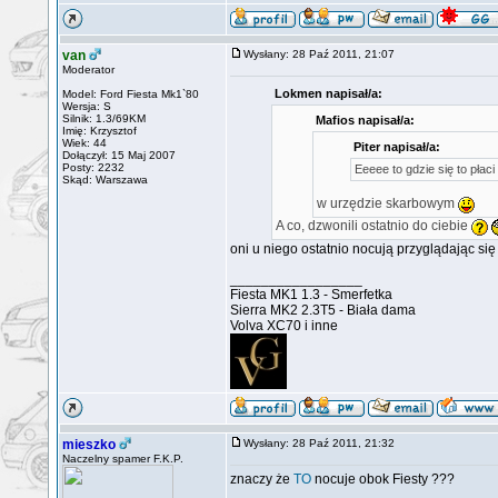
van
Wysłany: 28 Paź 2011, 21:07
Moderator
Lokmen napisał/a:
Model: Ford Fiesta Mk1`80
Wersja: S
Silnik: 1.3/69KM
Mafios napisał/a:
Imię: Krzysztof
Wiek: 44
Piter napisał/a:
Dołączył: 15 Maj 2007
Posty: 2232
Eeeee to gdzie się to płaci
Skąd: Warszawa
w urzędzie skarbowym
A co, dzwonili ostatnio do ciebie
oni u niego ostatnio nocują przyglądając si
_________________
Fiesta MK1 1.3 - Smerfetka
Sierra MK2 2.3T5 - Biała dama
Volva XC70 i inne
mieszko
Wysłany: 28 Paź 2011, 21:32
Naczelny spamer F.K.P.
znaczy że
TO
nocuje obok Fiesty ???
_________________