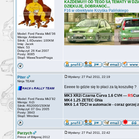
KAŻDEMU!!! OD TEGO SĄ TEMATY W DZ
DZIĘKUJĘ, DOBRANOC...
F16 w obiektywie Krzyśka Palińskiego
Model: Ford Fiesta Mk6`06
Wersja: Ambiente
Silnik: 1.6Duratec 100KM
Imię: Jacek
Wiek: 53
Dołączył: 26 Kwi 2007
Posty: 8085
Skąd: WawaTeam/Praga
Piter
Wysłany: 27 Paź 2011, 22:19
Ninja TEAM
Eeeee to gdzie się to płaci za tą koszulkę ?
_________________
MK3 XR2i Czarna Curva 1.6 CVH ---
RS
Cu
Model: Ford Fiesta Mk3`92
MK4 1.25 ZETEC Ghia
Wersja: Xr2i
MK6 1.4 TDCI w automacie - coraz gorzej z
Silnik: RS2000/150KM
Dołączył: 07 Gru 2005
Posty: 3843
Skąd: Wrocław
Parzych
Wysłany: 27 Paź 2011, 22:42
Prince of Biłgoraj 2012