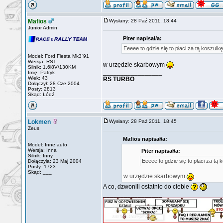
Mafios
Wysłany: 28 Paź 2011, 18:44
Junior Admin
Piter napisał/a:
Eeeee to gdzie się to płaci za tą koszulkę
Model: Ford Fiesta Mk3`91
Wersja: RST
w urzędzie skarbowym
Silnik: 1.6i8V/130KM
_________________
Imię: Patryk
Wiek: 43
RS TURBO
Dołączył: 28 Cze 2004
Posty: 2813
Skąd: Łódź
Lokmen
Wysłany: 28 Paź 2011, 18:45
Zeus
Mafios napisał/a:
Model: Inne auto
Wersja: Inna
Piter napisał/a:
Silnik: Inny
Eeeee to gdzie się to płaci za tą 
Dołączyła: 23 Maj 2004
Posty: 1723
Skąd: ___
w urzędzie skarbowym
A co, dzwonili ostatnio do ciebie
_________________