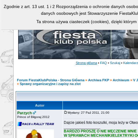
Zgodnie z art. 13 ust. 1 i 2 Rozporządzenia o ochronie danych osob
danych osobowych jest Stowarzyszenie FiestaKlu
Ta strona używa ciasteczek (cookies), dzięki którym
Strona główna
•
FAQ
•
Szukaj
•
Kalendar
Forum FiestaKlubPolska - Strona Główna
»
Archiwa FKP
»
Archiwum
»
V J
»
Sprawy organizacyjne i zapisy na zlot
Autor
Parzych
Wysłany: 27 Paź 2011, 21:00
Prince of Biłgoraj 2012
Dajcie jakieś foto koszulki, moja leży w Otw
_________________
BARDZO PROSZĘ O NIE MĘCZENIE MNIE
W SPRAWACH MECHANIKI/ELEKTRYKI OGÓ