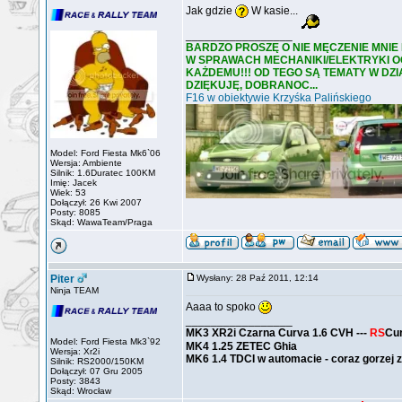
Jak gdzie
W kasie...
_________________
BARDZO PROSZĘ O NIE MĘCZENIE MNIE
W SPRAWACH MECHANIKI/ELEKTRYKI OGÓ
KAŻDEMU!!! OD TEGO SĄ TEMATY W DZ
DZIĘKUJĘ, DOBRANOC...
F16 w obiektywie Krzyśka Palińskiego
Model: Ford Fiesta Mk6`06
Wersja: Ambiente
Silnik: 1.6Duratec 100KM
Imię: Jacek
Wiek: 53
Dołączył: 26 Kwi 2007
Posty: 8085
Skąd: WawaTeam/Praga
Piter
Wysłany: 28 Paź 2011, 12:14
Ninja TEAM
Aaaa to spoko
_________________
MK3 XR2i Czarna Curva 1.6 CVH ---
RS
Cu
Model: Ford Fiesta Mk3`92
MK4 1.25 ZETEC Ghia
Wersja: Xr2i
MK6 1.4 TDCI w automacie - coraz gorzej z
Silnik: RS2000/150KM
Dołączył: 07 Gru 2005
Posty: 3843
Skąd: Wrocław