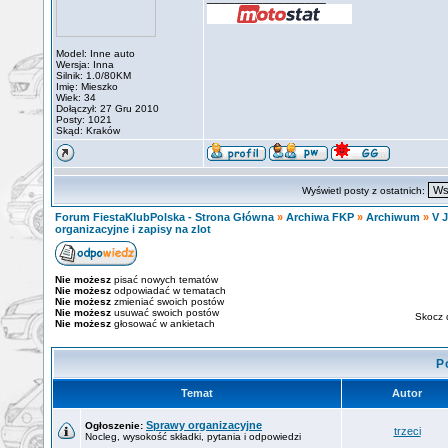
Model: Inne auto
Wersja: Inna
Silnik: 1.0/80KM
Imię: Mieszko
Wiek: 34
Dołączył: 27 Gru 2010
Posty: 1021
Skąd: Kraków
Wyświetl posty z ostatnich:
Forum FiestaKlubPolska - Strona Główna
»
Archiwa FKP
»
Archiwum
»
V J
organizacyjne i zapisy na zlot
Nie możesz
pisać nowych tematów
Nie możesz
odpowiadać w tematach
Nie możesz
zmieniać swoich postów
Nie możesz
usuwać swoich postów
Skocz 
Nie możesz
głosować w ankietach
P
Temat
Autor
Sprawy organizacyjne
Ogłoszenie:
trzeci
Nocleg, wysokość składki, pytania i odpowiedzi