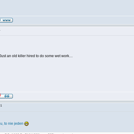
:51
ust an old killer hired to do some wet work....
:01
u, to nie jeden