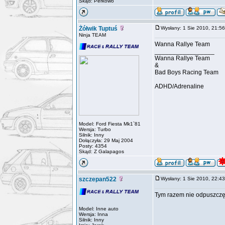
Skąd: Perkowo
Żółwik Tuptuś
Wysłany: 1 Sie 2010, 21:
Ninja TEAM
Wanna Rallye Team
_________________
Wanna Rallye Team
&
Bad Boys Racing Team
ADHD/Adrenaline
Model: Ford Fiesta Mk1`81
Wersja: Turbo
Silnik: Inny
Dołączyła: 29 Maj 2004
Posty: 4354
Skąd: Z Galapagos
szczepan522
Wysłany: 1 Sie 2010, 22:
Tym razem nie odpuszcz
Model: Inne auto
Wersja: Inna
Silnik: Inny