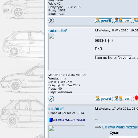
Imię: Jarek
Wiek: 42
Dołączyła: 09 Sie 2009
Posty: 1031
Skąd: .:CB:.
radxcell
Wysłany: 8 Wrz 2010, 19
piszę się :)
P<R
_________________
I am no hero. Never was. J
Model: Ford Fiesta Mk3`95
Wersja: Inna
Silnik: 1.1i/50KM
Dołączył: 08 Cze 2009
Posty: 40
Skąd: Warszawa
luk-90
Wysłany: 17 Wrz 2011, 23
Prince of Tor Kielce 2014
...
_________________
==>
Co dwa wałki rozrząd
Cytat: