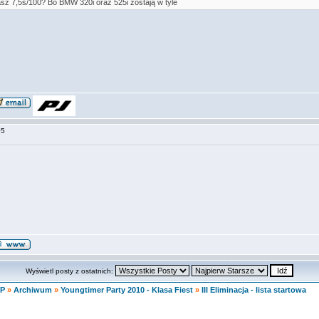
sz 7,5s/100? Bo BMW 320i oraz 525i zostają w tyle
:05
Wyświetl posty z ostatnich:
KP
»
Archiwum
»
Youngtimer Party 2010 - Klasa Fiest
»
III Eliminacja - lista startowa