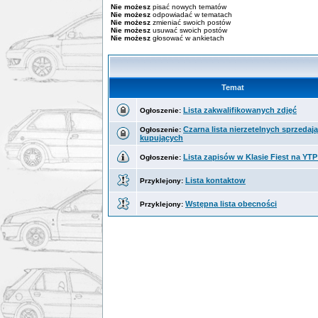
Nie możesz
pisać nowych tematów
Nie możesz
odpowiadać w tematach
Nie możesz
zmieniać swoich postów
Nie możesz
usuwać swoich postów
Nie możesz
głosować w ankietach
Temat
Lista zakwalifikowanych zdjęć
Ogłoszenie:
Czarna lista nierzetelnych sprzedają
Ogłoszenie:
kupujących
Lista zapisów w Klasie Fiest na YTP
Ogłoszenie:
Lista kontaktow
Przyklejony:
Wstępna lista obecności
Przyklejony: