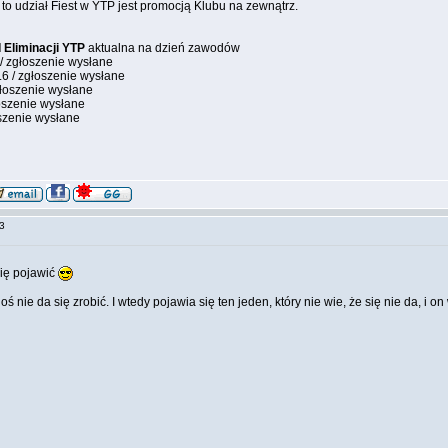
to udział Fiest w YTP jest promocją Klubu na zewnątrz.
I Eliminacji YTP
aktualna na dzień zawodów
 / zgłoszenie wysłane
1.6 / zgłoszenie wysłane
zgłoszenie wysłane
łoszenie wysłane
oszenie wysłane
:03
ię pojawić
 nie da się zrobić. I wtedy pojawia się ten jeden, który nie wie, że się nie da, i on 