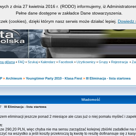
owych z dnia 27 kwietnia 2016 r. (RODO) informujemy, iż Administrato
Pełne dane dostępne w zakładce Dane stowarzyszenia.
zek (cookies), dzięki którym nasz serwis może działać lepiej.
Dowiedz s
ona główna
•
FAQ
•
Szukaj
•
Kalendarz
•
Facebook
•
Użytkownicy
•
Grupy
•
Rejestracja
•
Za
KP
»
Archiwum
»
Youngtimer Party 2010 - Klasa Fiest
»
III Eliminacja - lista startowa
Wiadomość
:47
III Eliminacja - lista startowa
razem eliminacji jeszcze ponad 2 miesiące ale czas już o niej pomału myśleć i zapełn
h:
ze 290,20 PLN, więc chyba nie ma sensu zarządzać kolejnej zbiórki zadatków na na
czyć na wszystko a jeśli koszty przekroczą tą kwotę to resztę dofinansuje się z kas