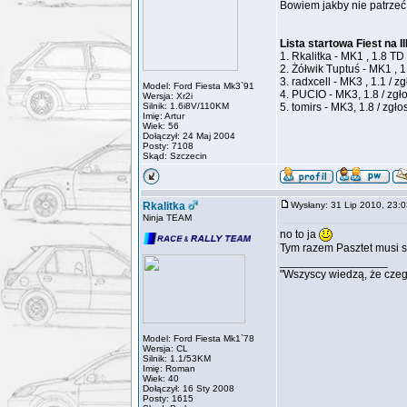
Bowiem jakby nie patrzeć 
Lista startowa Fiest na II
1. Rkalitka - MK1 , 1.8 TD
2. Żółwik Tuptuś - MK1 , 
3. radxcell - MK3 , 1.1 / 
Model: Ford Fiesta Mk3`91
4. PUCIO - MK3, 1.8 / zg
Wersja: Xr2i
Silnik: 1.6i8V/110KM
5. tomirs - MK3, 1.8 / zgł
Imię: Artur
Wiek: 56
Dołączył: 24 Maj 2004
Posty: 7108
Skąd: Szczecin
Rkalitka
Wysłany: 31 Lip 2010, 23
Ninja TEAM
no to ja
Tym razem Pasztet musi s
_________________
"Wszyscy wiedzą, że czegoś
Model: Ford Fiesta Mk1`78
Wersja: CL
Silnik: 1.1/53KM
Imię: Roman
Wiek: 40
Dołączył: 16 Sty 2008
Posty: 1615