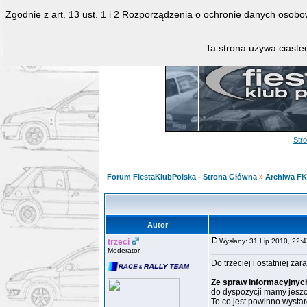
Zgodnie z art. 13 ust. 1 i 2 Rozporządzenia o ochronie danych osob
Ta strona używa ciastec
Str
Forum FiestaKlubPolska - Strona Główna
»
Archiwa F
Autor
trzeci
Wysłany: 31 Lip 2010, 22
Moderator
Do trzeciej i ostatniej za
Ze spraw informacyjnyc
do dyspozycji mamy jeszc
To co jest powinno wystar