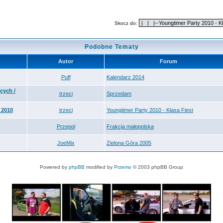
Skocz do:
Podobne Tematy
Autor
Forum
Puff
Kalendarz 2014
cych /
trzeci
Sprzedam
 2010
trzeci
Youngtimer Party 2010 - Klasa Fiest
Przepol
Frakcja małopolska
JoeMix
Zielona Góra 2005
Powered by
phpBB
modified by
Przemo
© 2003 phpBB Group