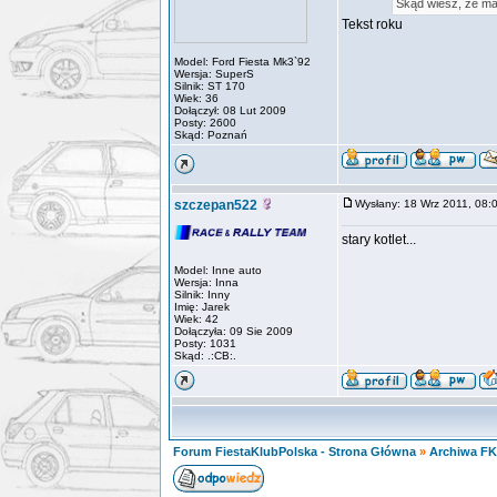
Skąd wiesz, że ma
Tekst roku
Model: Ford Fiesta Mk3`92
Wersja: SuperS
Silnik: ST 170
Wiek: 36
Dołączył: 08 Lut 2009
Posty: 2600
Skąd: Poznań
szczepan522
Wysłany: 18 Wrz 2011, 08
stary kotlet...
Model: Inne auto
Wersja: Inna
Silnik: Inny
Imię: Jarek
Wiek: 42
Dołączyła: 09 Sie 2009
Posty: 1031
Skąd: .:CB:.
Forum FiestaKlubPolska - Strona Główna
»
Archiwa F