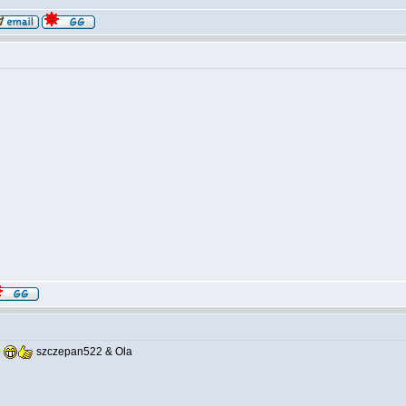
56
43
ę
szczepan522 & Ola