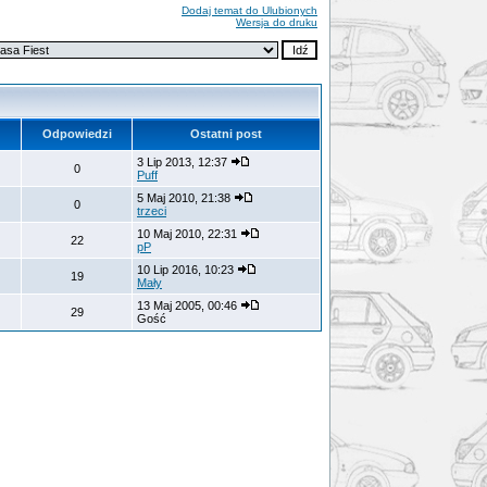
Dodaj temat do Ulubionych
Wersja do druku
Odpowiedzi
Ostatni post
3 Lip 2013, 12:37
0
Puff
5 Maj 2010, 21:38
0
trzeci
10 Maj 2010, 22:31
22
pP
10 Lip 2016, 10:23
19
Mały
13 Maj 2005, 00:46
29
Gość