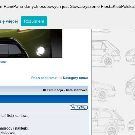
rem Pani/Pana danych osobowych jest Stowarzyszenie FiestaKlubPolska.
ię więcej
Rozumiem
loguj
Poprzedni temat
Następny temat
«»
III Eliminacja - lista startowa
iać listę startową.
grody i naklejki.
y klubowej.