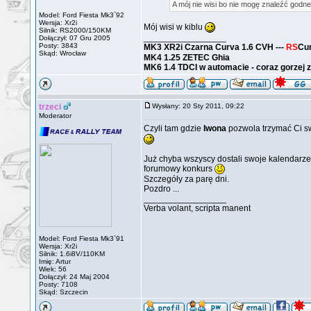
A mój nie wisi bo nie mogę znaleźć godne
Model: Ford Fiesta Mk3`92
Wersja: Xr2i
Mój wisi w kiblu
Silnik: RS2000/150KM
_________________
Dołączył: 07 Gru 2005
Posty: 3843
MK3 XR2i Czarna Curva 1.6 CVH ---
RS
Cu
Skąd: Wrocław
MK4 1.25 ZETEC Ghia
MK6 1.4 TDCI w automacie - coraz gorzej z
trzeci
Wysłany: 20 Sty 2011, 09:22
Moderator
Czyli tam gdzie
Iwona
pozwola trzymać Ci s
Już chyba wszyscy dostali swoje kalendarze
forumowy konkurs
Szczegóły za parę dni.
Pozdro ...
_________________
Verba volant, scripta manent
Model: Ford Fiesta Mk3`91
Wersja: Xr2i
Silnik: 1.6i8V/110KM
Imię: Artur
Wiek: 56
Dołączył: 24 Maj 2004
Posty: 7108
Skąd: Szczecin