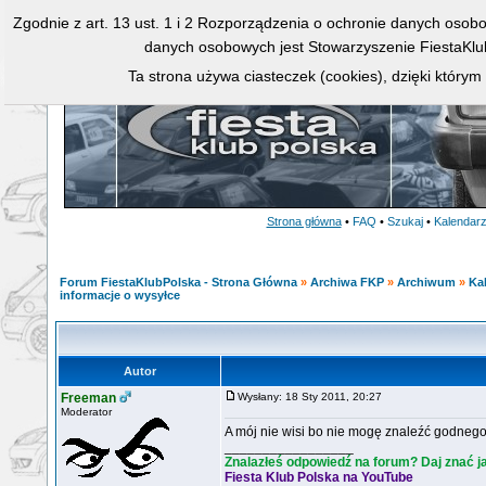
Zgodnie z art. 13 ust. 1 i 2 Rozporządzenia o ochronie danych osob
danych osobowych jest Stowarzyszenie FiestaKlu
Ta strona używa ciasteczek (cookies), dzięki którym
Strona główna
•
FAQ
•
Szukaj
•
Kalendar
Forum FiestaKlubPolska - Strona Główna
»
Archiwa FKP
»
Archiwum
»
Ka
informacje o wysyłce
Autor
Freeman
Wysłany: 18 Sty 2011, 20:27
Moderator
A mój nie wisi bo nie mogę znaleźć godnego
_________________
Znalazłeś odpowiedź na forum? Daj znać j
Fiesta Klub Polska na YouTube