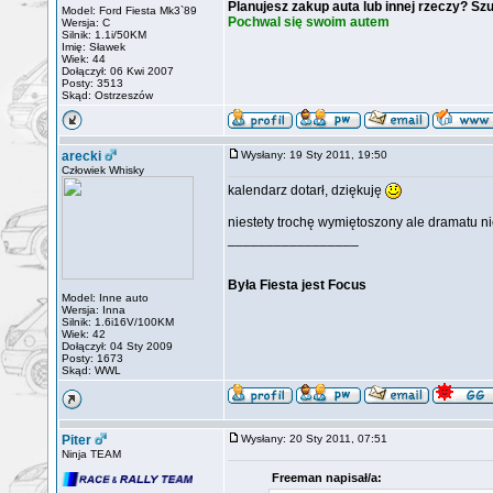
Planujesz zakup auta lub innej rzeczy? Sz
Model: Ford Fiesta Mk3`89
Pochwal się swoim autem
Wersja: C
Silnik: 1.1i/50KM
Imię: Sławek
Wiek: 44
Dołączył: 06 Kwi 2007
Posty: 3513
Skąd: Ostrzeszów
arecki
Wysłany: 19 Sty 2011, 19:50
Człowiek Whisky
kalendarz dotarł, dziękuję
niestety trochę wymiętoszony ale dramatu 
_________________
Była Fiesta jest Focus
Model: Inne auto
Wersja: Inna
Silnik: 1.6i16V/100KM
Wiek: 42
Dołączył: 04 Sty 2009
Posty: 1673
Skąd: WWL
Piter
Wysłany: 20 Sty 2011, 07:51
Ninja TEAM
Freeman napisał/a: