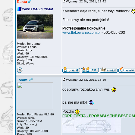
Rasta
Wysłany: 22 Sty 2011, 12:42
Kalendarz daje rade, super foty i widoczki
Focusowy nie ma podejścia!
_________________
Profesjonalne flokowanie
www.flokowanie.com.pl
- 501-055-203
Model: Inne auto
Wersja: Focus
Silnik: Inny
Wiek: 46
Dołączył: 18 Maj 2004
Posty: 523
Skąd: Wawa
Tommi
Wysłany: 22 Sty 2011, 15:10
odebrany, rozpakowany i wisi
ps. nie ma mk4
_________________
Pozdro
Model: Ford Fiesta Mk4`96
FORD FIESTA - PROBABLY THE BEST CA
Wersja: Ghia
Silnik: 1.25i/75KM
Imię: Tomcio ;)
Wiek: 39
Dołączył: 08 Wrz 2008
Posty: 280