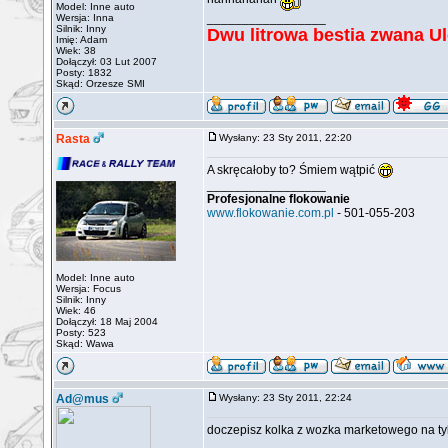
Model: Inne auto
_________________
Wersja: Inna
Silnik: Inny
Dwu litrowa bestia zwana U
Imię: Adam
Wiek: 38
Dołączył: 03 Lut 2007
Posty: 1832
Skąd: Orzesze SMI
Rasta
Wysłany: 23 Sty 2011, 22:20
A skręcałoby to? Śmiem wątpić
_________________
Profesjonalne flokowanie
www.flokowanie.com.pl
- 501-055-203
Model: Inne auto
Wersja: Focus
Silnik: Inny
Wiek: 46
Dołączył: 18 Maj 2004
Posty: 523
Skąd: Wawa
Ad@mus
Wysłany: 23 Sty 2011, 22:24
doczepisz kolka z wozka marketowego na tyl
_________________