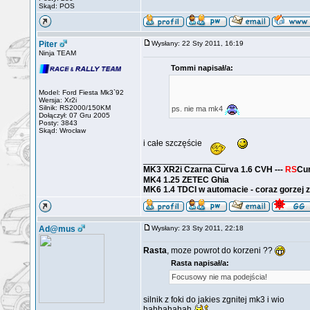
Skąd: POS
Piter
Wysłany: 22 Sty 2011, 16:19
Ninja TEAM
Tommi napisał/a:
Model: Ford Fiesta Mk3`92
Wersja: Xr2i
Silnik: RS2000/150KM
ps. nie ma mk4
Dołączył: 07 Gru 2005
Posty: 3843
Skąd: Wrocław
i całe szczęście
_________________
MK3 XR2i Czarna Curva 1.6 CVH ---
RS
Cu
MK4 1.25 ZETEC Ghia
MK6 1.4 TDCI w automacie - coraz gorzej z
Ad@mus
Wysłany: 23 Sty 2011, 22:18
Rasta
, moze powrot do korzeni ??
Rasta napisał/a:
Focusowy nie ma podejścia!
silnik z foki do jakies zgnitej mk3 i wio
hahhahahah