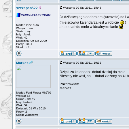
szczepan522
Wysłany: 20 Sty 2011, 15:48
Ja dziś swojego odebrałem (wreszcie) no i 
(miejscówka kalendarza jest w robicie
)
Model: Inne auto
aha dotarł do mnie w idealnym stanie
Wersja: Inna
Silnik: Inny
Imię: Jarek
Wiek: 42
Dołączyła: 09 Sie 2009
Posty: 1031
Skąd: .:CB:.
Markes
Wysłany: 20 Sty 2011, 19:35
Dzięki za kalendarz, dotarł dzisiaj do mnie.
Niestety nie wisi, bo ... dotarł złożony na 4 
Pozdrawiam
Markes
Model: Ford Fiesta Mk6`06
Wersja: ST
Silnik: 2.0/16V
Imię: Robert
Wiek: 59
Dołączył: 01 Wrz 2010
Posty: 2
Skąd: Warszawa