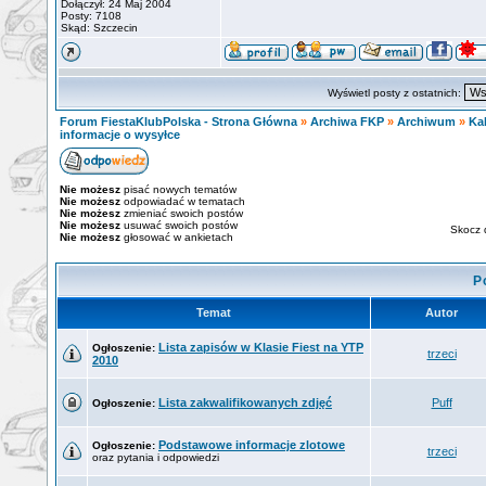
Dołączył: 24 Maj 2004
Posty: 7108
Skąd: Szczecin
Wyświetl posty z ostatnich:
Forum FiestaKlubPolska - Strona Główna
»
Archiwa FKP
»
Archiwum
»
Ka
informacje o wysyłce
Nie możesz
pisać nowych tematów
Nie możesz
odpowiadać w tematach
Nie możesz
zmieniać swoich postów
Nie możesz
usuwać swoich postów
Skocz 
Nie możesz
głosować w ankietach
P
Temat
Autor
Lista zapisów w Klasie Fiest na YTP
Ogłoszenie:
trzeci
2010
Lista zakwalifikowanych zdjęć
Puff
Ogłoszenie:
Podstawowe informacje zlotowe
Ogłoszenie:
trzeci
oraz pytania i odpowiedzi