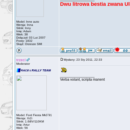
Dwu litrowa bestia zwana U
Model: Inne auto
Wersja: Inna
Silnik: Inny
Imię: Adam
Wiek: 38
Dołączył: 03 Lut 2007
Posty: 1832
Skąd: Orzesze SMI
trzeci
Wysłany: 23 Sty 2011, 22:33
Moderator
_________________
Verba volant, scripta manent
Model: Ford Fiesta Mk3`91
Wersja: Xr2i
Silnik: 1.6i8V/110KM
Imię: Artur
Wiek: 56