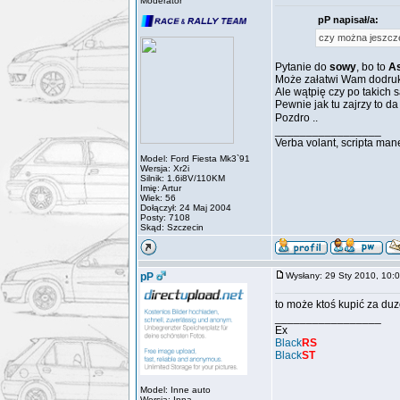
Moderator
pP napisał/a:
czy można jeszcz
Pytanie do
sowy
, bo to
As
Może załatwi Wam dodruk
Ale wątpię czy po takich
Pewnie jak tu zajrzy to d
Pozdro ..
_________________
Verba volant, scripta man
Model: Ford Fiesta Mk3`91
Wersja: Xr2i
Silnik: 1.6i8V/110KM
Imię: Artur
Wiek: 56
Dołączył: 24 Maj 2004
Posty: 7108
Skąd: Szczecin
pP
Wysłany: 29 Sty 2010, 10
to może ktoś kupić za duz
_________________
Ex
Black
RS
Black
ST
Model: Inne auto
Wersja: Inna