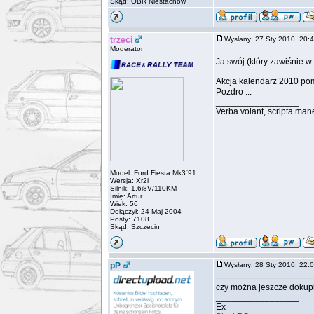
Skąd: OBR Niestachów
trzeci
Wysłany: 27 Sty 2010, 20
Moderator
Ja swój (który zawiśnie w
Akcja kalendarz 2010 pom
Pozdro ...
_________________
Verba volant, scripta man
Model: Ford Fiesta Mk3`91
Wersja: Xr2i
Silnik: 1.6i8V/110KM
Imię: Artur
Wiek: 56
Dołączył: 24 Maj 2004
Posty: 7108
Skąd: Szczecin
pP
Wysłany: 28 Sty 2010, 22
czy można jeszcze dokup
_________________
Ex