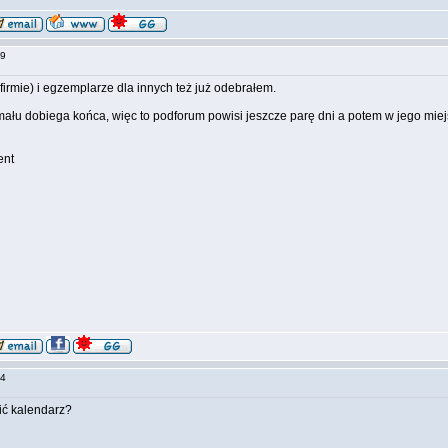
:49
 firmie) i egzemplarze dla innych też już odebrałem.
ału dobiega końca, więc to podforum powisi jeszcze parę dni a potem w jego miej
ent
:04
ić kalendarz?