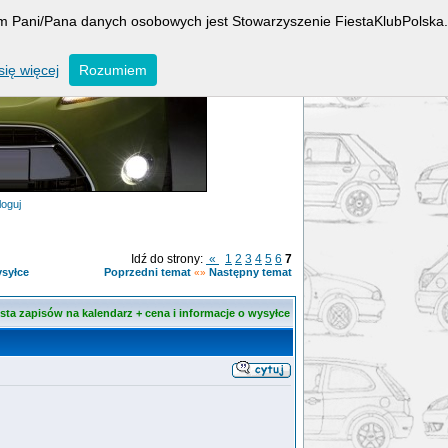
rem Pani/Pana danych osobowych jest Stowarzyszenie FiestaKlubPolska.
ię więcej
Rozumiem
loguj
Idź do strony:
«
1
2
3
4
5
6
7
ysyłce
Poprzedni temat
Następny temat
«»
ista zapisów na kalendarz + cena i informacje o wysyłce