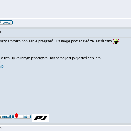
:38
ążyłam tylko pobieżnie przejrzeć i już mogę powiedzieć że jest śliczny
o tym. Tylko innym jest ciężko. Tak samo jest jak jesteś debilem.
M
.pl
:33