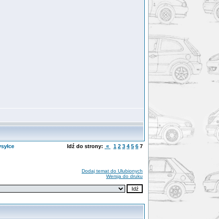
ysyłce
Idź do strony:
«
1
2
3
4
5
6
7
Dodaj temat do Ulubionych
Wersja do druku