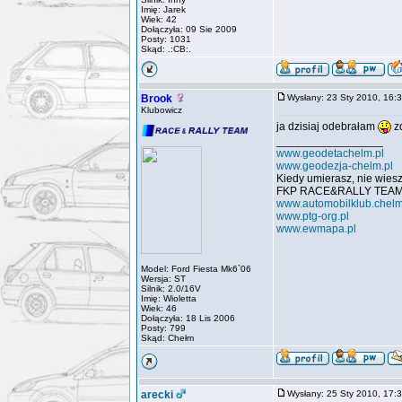
Imię: Jarek
Wiek: 42
Dołączyła: 09 Sie 2009
Posty: 1031
Skąd: .:CB:.
Brook
Wysłany: 23 Sty 2010, 16
Klubowicz
ja dzisiaj odebrałam
zd
_________________
www.geodetachelm.pl
www.geodezja-chelm.pl
Kiedy umierasz, nie wiesz 
FKP RACE&RALLY TEA
www.automobilklub.chelm
www.ptg-org.pl
www.ewmapa.pl
Model: Ford Fiesta Mk6`06
Wersja: ST
Silnik: 2.0/16V
Imię: Wioletta
Wiek: 46
Dołączyła: 18 Lis 2006
Posty: 799
Skąd: Chełm
arecki
Wysłany: 25 Sty 2010, 17