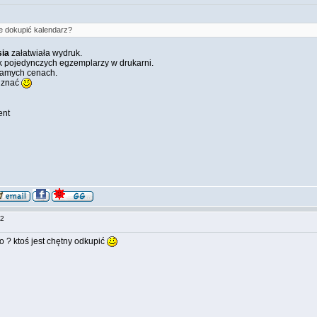
e dokupić kalendarz?
ia
załatwiała wydruk.
 pojedynczych egzemplarzy w drukarni.
 samych cenach.
a znać
ent
:02
o ? ktoś jest chętny odkupić