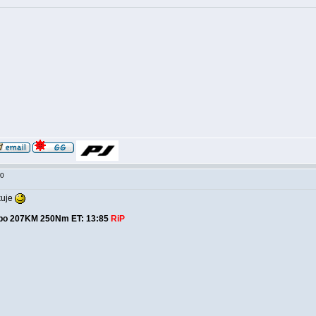
:50
kuje
bo 207KM 250Nm ET: 13:85
RiP