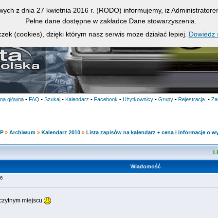
owych z dnia 27 kwietnia 2016 r. (RODO) informujemy, iż Administrato
Pełne dane dostępne w zakładce Dane stowarzyszenia.
zek (cookies), dzięki którym nasz serwis może działać lepiej.
Dowiedz s
ona główna
•
FAQ
•
Szukaj
•
Kalendarz
•
Facebook
•
Użytkownicy
•
Grupy
•
Rejestracja
•
Za
KP
»
Archiwum
»
Kalendarz 2010
»
Lista zapisów na kalendarz + cena i informacje o w
L
Wiadomość
:06
czytnym miejscu