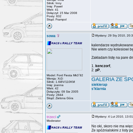
Silnik: Inny
Imię: Paweł
Wiek: 41
Dołączył: 15 Mar 2008
Posty: 832
Skąd: Frampol
sowa
Wysłany: 29 Sty 2010, 20
kalendarze wydrukowane b
Nie wiem czy kolesiowi bę
Zakładam listę na pare dn
1.
kenczorf
,
2.
pP
,
_________________
Model: Ford Fiesta Mk3`92
GALERIA ZE S
Wersja: Xr2i
Silnik: 1.6i8V/110KM
siekierap
Imię: joanna
Wiek: 42
s'klarnia
Dołączyła: 09 Sie 2005
Posty: 2844
Skąd: Zielona Góra
trzeci
Wysłany: 4 Lut 2010, 13:
Moderator
No oki, skoro nie ma więc
Ze spóżnialskimi z listy 