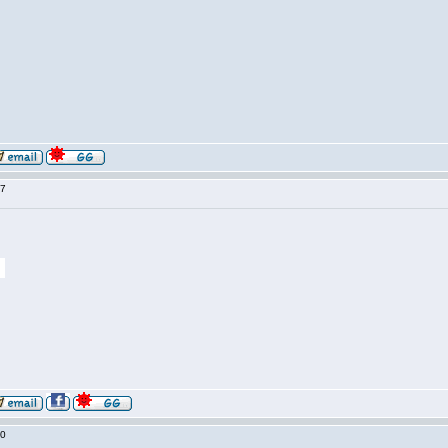
:17
:20