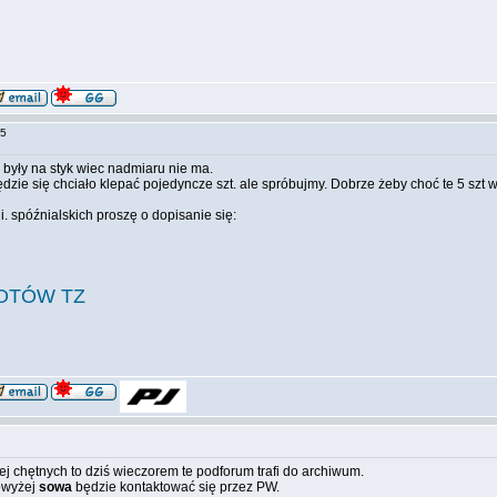
:35
yły na styk wiec nadmiaru nie ma.
dzie się chciało klepać pojedyncze szt. ale spróbujmy. Dobrze żeby choć te 5 szt w
i. spóźnialskich proszę o dopisanie się:
POTÓW TZ
01
ej chętnych to dziś wieczorem te podforum trafi do archiwum.
powyżej
sowa
będzie kontaktować się przez PW.