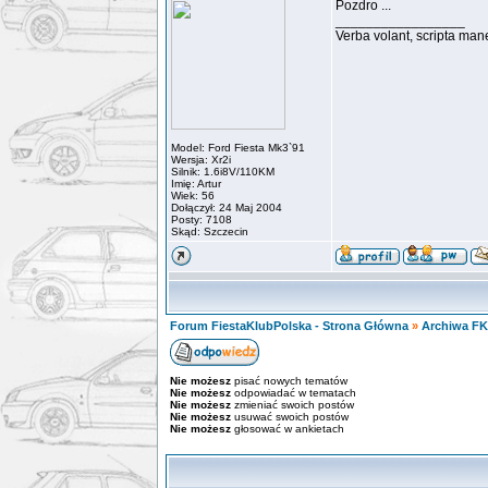
Pozdro ...
_________________
Verba volant, scripta man
Model: Ford Fiesta Mk3`91
Wersja: Xr2i
Silnik: 1.6i8V/110KM
Imię: Artur
Wiek: 56
Dołączył: 24 Maj 2004
Posty: 7108
Skąd: Szczecin
Forum FiestaKlubPolska - Strona Główna
»
Archiwa F
Nie możesz
pisać nowych tematów
Nie możesz
odpowiadać w tematach
Nie możesz
zmieniać swoich postów
Nie możesz
usuwać swoich postów
Nie możesz
głosować w ankietach