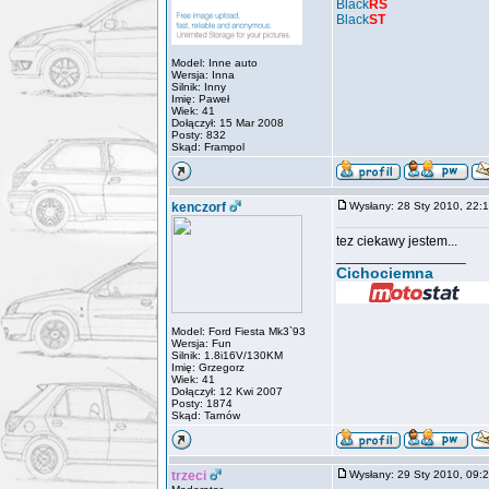
Black
RS
Black
ST
Model: Inne auto
Wersja: Inna
Silnik: Inny
Imię: Paweł
Wiek: 41
Dołączył: 15 Mar 2008
Posty: 832
Skąd: Frampol
kenczorf
Wysłany: 28 Sty 2010, 22
tez ciekawy jestem...
_________________
Cichociemna
Model: Ford Fiesta Mk3`93
Wersja: Fun
Silnik: 1.8i16V/130KM
Imię: Grzegorz
Wiek: 41
Dołączył: 12 Kwi 2007
Posty: 1874
Skąd: Tarnów
trzeci
Wysłany: 29 Sty 2010, 09