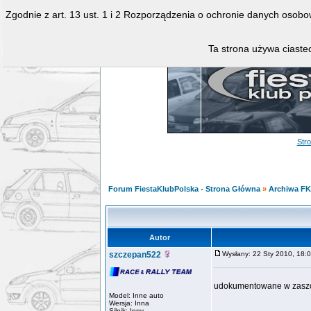
Zgodnie z art. 13 ust. 1 i 2 Rozporządzenia o ochronie danych osob
Ta strona używa ciastec
Str
Forum FiestaKlubPolska - Strona Główna
»
Archiwa F
Autor
szczepan522
Wysłany: 22 Sty 2010, 18
udokumentowane w zasz
Model: Inne auto
Wersja: Inna
Silnik: Inny