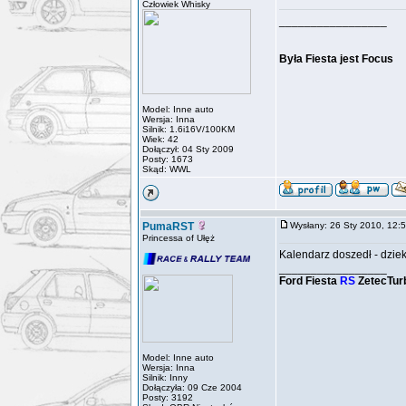
Człowiek Whisky
_________________
Była Fiesta jest Focus
Model: Inne auto
Wersja: Inna
Silnik: 1.6i16V/100KM
Wiek: 42
Dołączył: 04 Sty 2009
Posty: 1673
Skąd: WWL
PumaRST
Wysłany: 26 Sty 2010, 12
Princessa of Ułęż
Kalendarz doszedł - dzie
_________________
Ford Fiesta
RS
ZetecTur
Model: Inne auto
Wersja: Inna
Silnik: Inny
Dołączyła: 09 Cze 2004
Posty: 3192