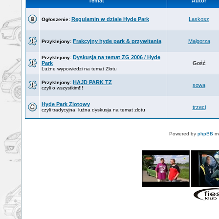
Temat
Autor
Regulamin w dziale Hyde Park
Laskosz
Ogłoszenie:
Frakcyjny hyde park & przywitania
Małgorza
Przyklejony:
Dyskusja na temat ZG 2006 / Hyde
Przyklejony:
Park
Gość
Lużne wypowiedzi na temat Zlotu
HAJD PARK TZ
Przyklejony:
sowa
czyli o wszystkim!!!
Hyde Park Zlotowy
trzeci
czyli tradycyjna, lużna dyskusja na temat zlotu
Powered by
phpBB
mo