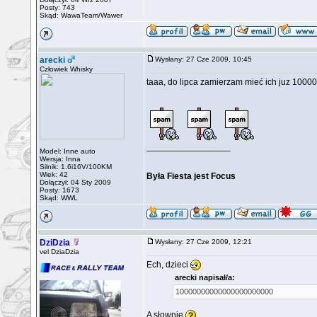
Posty: 743
Skąd: WawaTeam/Wawer
arecki
Wysłany: 27 Cze 2009, 10:45
Człowiek Whisky
taaa, do lipca zamierzam mieć ich juz 1
_________________
Model: Inne auto
Wersja: Inna
Silnik: 1.6i16V/100KM
Wiek: 42
Była Fiesta jest Focus
Dołączył: 04 Sty 2009
Posty: 1673
Skąd: WWL
DziDzia
Wysłany: 27 Cze 2009, 12:21
vel DziaDzia
Ech, dzieci
arecki napisał/a:
10000000000000000000000
A słownie