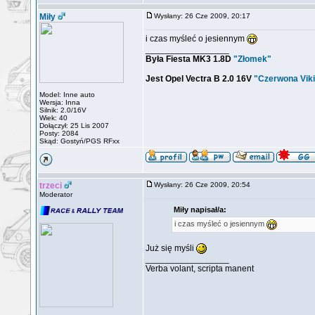
Miły
Wysłany: 26 Cze 2009, 20:17
i czas myśleć o jesiennym
_________________
Była Fiesta MK3 1.8D
"Złomek"
Jest Opel Vectra B 2.0 16V
"Czerwona Viki
Model: Inne auto
Wersja: Inna
Silnik: 2.0/16V
Wiek: 40
Dołączył: 25 Lis 2007
Posty: 2084
Skąd: Gostyń/PGS RFxx
trzeci
Wysłany: 26 Cze 2009, 20:54
Moderator
Miły napisał/a:
i czas myśleć o jesiennym
Już się myśli
_________________
Verba volant, scripta manent