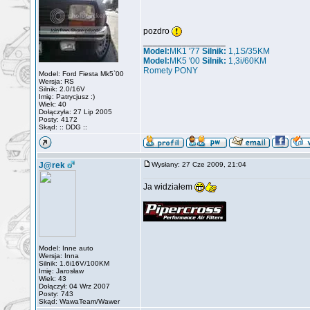
pozdro
_________________
Model:
MK1 '77
Silnik:
1,1S/35KM
Model:
MK5 '00
Silnik:
1,3i/60KM
Romety PONY
Model: Ford Fiesta Mk5`00
Wersja: RS
Silnik: 2.0/16V
Imię: Patrycjusz :)
Wiek: 40
Dołączyła: 27 Lip 2005
Posty: 4172
Skąd: :: DDG ::
J@rek
Wysłany: 27 Cze 2009, 21:04
Ja widziałem
_________________
Model: Inne auto
Wersja: Inna
Silnik: 1.6i16V/100KM
Imię: Jarosław
Wiek: 43
Dołączył: 04 Wrz 2007
Posty: 743
Skąd: WawaTeam/Wawer