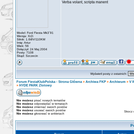
Verba volant, scripta manent
Model: Ford Fiesta Mk3`91
Wersja: Xr2i
Silnik: 1.6i8V/110KM
Imię: Artur
Wiek: 56
Dołączył: 24 Maj 2004
Posty: 7108
Skąd: Szczecin
Wyświetl posty z ostatnich:
Forum FiestaKlubPolska - Strona Główna
»
Archiwa FKP
»
Archiwum
»
V W
»
HYDE PARK Zlotowy
Nie możesz
pisać nowych tematów
Nie możesz
odpowiadać w tematach
Nie możesz
zmieniać swoich postów
Nie możesz
usuwać swoich postów
Skocz 
Nie możesz
głosować w ankietach
P