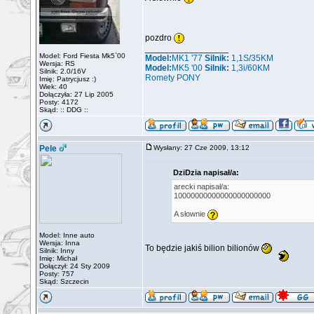
pozdro
_________________
Model: Ford Fiesta Mk5`00
Model:
MK1 '77
Silnik:
1,1S/35KM
Wersja: RS
Model:
MK5 '00
Silnik:
1,3i/60KM
Silnik: 2.0/16V
Romety PONY
Imię: Patrycjusz :)
Wiek: 40
Dołączyła: 27 Lip 2005
Posty: 4172
Skąd: :: DDG ::
Pele
Wysłany: 27 Cze 2009, 13:12
DziDzia napisał/a:
arecki napisał/a:
10000000000000000000000
A słownie
Model: Inne auto
Wersja: Inna
To będzie jakiś bilion bilionów
Silnik: Inny
Imię: Michał
Dołączył: 24 Sty 2009
Posty: 757
Skąd: Szczecin