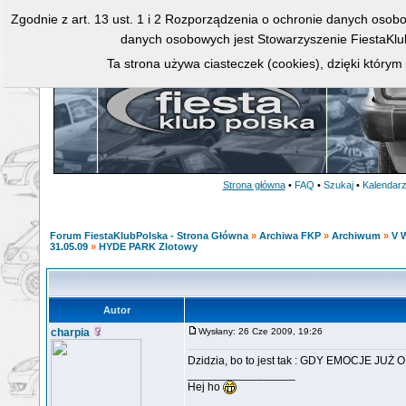
Zgodnie z art. 13 ust. 1 i 2 Rozporządzenia o ochronie danych osob
danych osobowych jest Stowarzyszenie FiestaKlu
Ta strona używa ciasteczek (cookies), dzięki którym
Strona główna
•
FAQ
•
Szukaj
•
Kalendar
Forum FiestaKlubPolska - Strona Główna
»
Archiwa FKP
»
Archiwum
»
V W
31.05.09
»
HYDE PARK Zlotowy
Autor
charpia
Wysłany: 26 Cze 2009, 19:26
Dzidzia, bo to jest tak : GDY EMOCJE JUŻ 
_________________
Hej ho