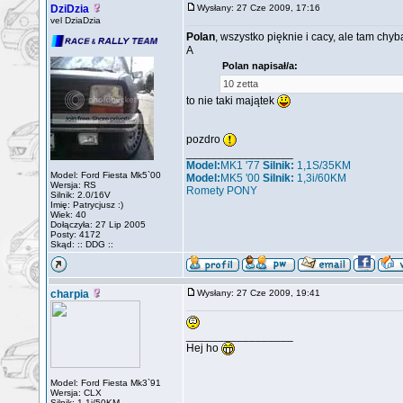
DziDzia
Wysłany: 27 Cze 2009, 17:16
vel DziaDzia
Polan
, wszystko pięknie i cacy, ale tam chyb
A
Polan napisał/a:
10 zetta
to nie taki majątek
pozdro
_________________
Model:
MK1 '77
Silnik:
1,1S/35KM
Model: Ford Fiesta Mk5`00
Model:
MK5 '00
Silnik:
1,3i/60KM
Wersja: RS
Romety PONY
Silnik: 2.0/16V
Imię: Patrycjusz :)
Wiek: 40
Dołączyła: 27 Lip 2005
Posty: 4172
Skąd: :: DDG ::
charpia
Wysłany: 27 Cze 2009, 19:41
_________________
Hej ho
Model: Ford Fiesta Mk3`91
Wersja: CLX
Silnik: 1.1i/50KM