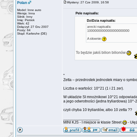
Polan
Wysłany: 27 Cze 2009, 16:58
Model: Inne auto
Pele napisał/a:
Wersja: Inna
Silnik: Inny
Imię: Piotrek
DziDzia napisał/a:
Wiek: 42
arecki napisał/a:
Dołączył: 27 Gru 2007
Posty: 64
10000000000000000000000
Skąd: Karlsruhe (DE)
A słownie
To będzie jakiś bilion bilionów
"
Zetta – przedrostek jednostek miary o sym
Liczba o wartości: 10^21 (1 i 21 zer).
W układzie SI mnożnikowi 10^21 odpowiada p
a jego odwrotności (jedna tryliardowa) 10^
czyli chyba 10 tryliardów, albo 10 zetta ??
_________________
MINI KJS - I miejsce w klasie Street
- Ułę