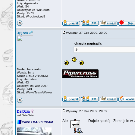
Imię: Agnieszka
Wiek: 54
Dołączyła: 06 Wrz 2005
Posty: 1573
Skąd: Wrocław/Łódź
J@rek
Wysłany: 27 Cze 2009, 20:00
charpia napisał/a:
:9:
_________________
Model: Inne auto
Wersja: Inna
Silnik: 1.6i16V/100KM
Imię: Jarosław
Wiek: 43
Dołączył: 04 Wrz 2007
Posty: 743
Skąd: WawaTeam/Wawer
DziDzia
Wysłany: 27 Cze 2009, 20:59
vel DziaDzia
Ale
... Dajcie spokój.. Zerknijcie w