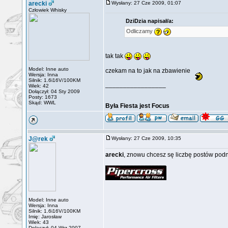
arecki
Wysłany: 27 Cze 2009, 01:07
Człowiek Whisky
DziDzia napisał/a:
Odliczamy
tak tak
Model: Inne auto
czekam na to jak na zbawienie
Wersja: Inna
Silnik: 1.6i16V/100KM
_________________
Wiek: 42
Dołączył: 04 Sty 2009
Posty: 1673
Skąd: WWL
Była Fiesta jest Focus
J@rek
Wysłany: 27 Cze 2009, 10:35
arecki
, znowu chcesz sę liczbę postów pod
_________________
Model: Inne auto
Wersja: Inna
Silnik: 1.6i16V/100KM
Imię: Jarosław
Wiek: 43
Dołączył: 04 Wrz 2007