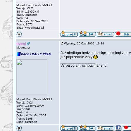
Model: Ford Fiesta Mk3`91
Wersja: CLX
Silnik: 1.1i/50KM
Imię: Agnieszka
Wiek: 54
Dołączyła: 06 Wrz 2005
Posty: 1573
Skąd: Wrocław/Łódź
trzeci
Wysłany: 26 Cze 2009, 19:38
Moderator
Już niedługo będzie miesiąc jak minął zlot
już poprzednie zloty
_________________
Verba volant, scripta manent
Model: Ford Fiesta Mk3`91
Wersja: Xr2i
Silnik: 1.6i8V/110KM
Imię: Artur
Wiek: 56
Dołączył: 24 Maj 2004
Posty: 7108
Skąd: Szczecin