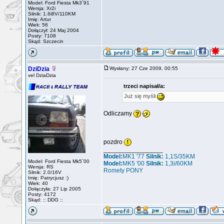
Model: Ford Fiesta Mk3`91
Wersja: Xr2i
Silnik: 1.6i8V/110KM
Imię: Artur
Wiek: 56
Dołączył: 24 Maj 2004
Posty: 7108
Skąd: Szczecin
DziDzia
Wysłany: 27 Cze 2009, 00:55
vel DziaDzia
trzeci napisał/a:
Już się myśli
Odliczamy
pozdro
_________________
Model:
MK1 '77
Silnik:
1,1S/35KM
Model: Ford Fiesta Mk5`00
Model:
MK5 '00
Silnik:
1,3i/60KM
Wersja: RS
Romety PONY
Silnik: 2.0/16V
Imię: Patrycjusz :)
Wiek: 40
Dołączyła: 27 Lip 2005
Posty: 4172
Skąd: :: DDG ::