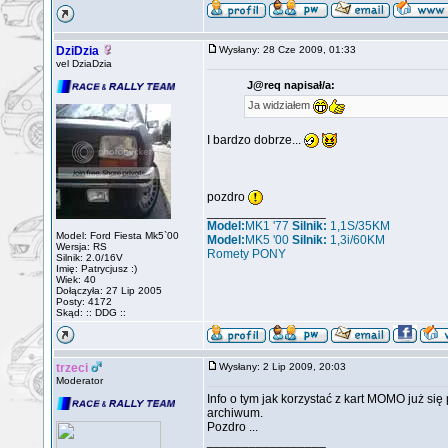
DziDzia
Wysłany: 28 Cze 2009, 01:33
vel DziaDzia
J@req napisał/a:
Ja widziałem
I bardzo dobrze...
pozdro
_________________
Model:
MK1 '77
Silnik:
1,1S/35KM
Model: Ford Fiesta Mk5`00
Model:
MK5 '00
Silnik:
1,3i/60KM
Wersja: RS
Romety PONY
Silnik: 2.0/16V
Imię: Patrycjusz :)
Wiek: 40
Dołączyła: 27 Lip 2005
Posty: 4172
Skąd: :: DDG ::
trzeci
Wysłany: 2 Lip 2009, 20:03
Moderator
Info o tym jak korzystać z kart MOMO już się
archiwum.
Pozdro ...
_________________