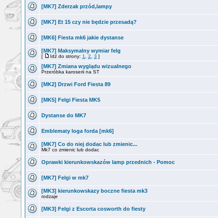
[MK7] Zderzak przód,lampy
[MK7] Et 15 czy nie będzie przesadą?
[MK6] Fiesta mk6 jakie dystanse
[MK7] Maksymalny wymiar felg
[
Idź do strony:
1
,
2
,
3
]
[MK7] Zmiana wyglądu wizualnego
Przeróbka karoserii na ST
[MK2] Drzwi Ford Fiesta 89
[MK5] Felgi Fiesta MK5
Dystanse do MK7
Emblematy loga forda [mk6]
[MK7] Co do niej dodac lub zmienic...
Mk7 co zmienic lub dodac
Oprawki kierunkowskazów lamp przednich - Pomoc
[MK7] Felgi w mk7
[MK3] kierunkowskazy boczne fiesta mk3
rodzaje
[MK3] Felgi z Escorta cosworth do fiesty