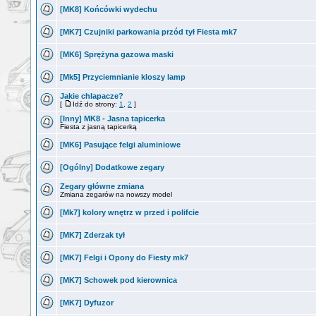
[MK8] Końcówki wydechu
[MK7] Czujniki parkowania przód tył Fiesta mk7
[MK6] Sprężyna gazowa maski
[Mk5] Przyciemnianie kloszy lamp
Jakie chlapacze?
[
Idź do strony:
1
,
2
]
[Inny] MK8 - Jasna tapicerka
Fiesta z jasną tapicerką
[MK6] Pasujące felgi aluminiowe
[Ogólny] Dodatkowe zegary
Zegary główne zmiana
Zmiana zegarów na nowszy model
[Mk7] kolory wnętrz w przed i polifcie
[MK7] Zderzak tył
[MK7] Felgi i Opony do Fiesty mk7
[MK7] Schowek pod kierownica
[MK7] Dyfuzor