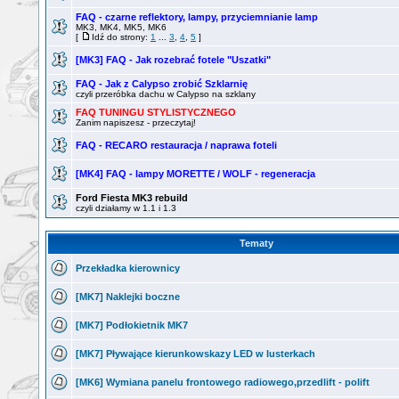
FAQ - czarne reflektory, lampy, przyciemnianie lamp
MK3, MK4, MK5, MK6
[
Idź do strony:
1
...
3
,
4
,
5
]
[MK3] FAQ - Jak rozebrać fotele "Uszatki"
FAQ - Jak z Calypso zrobić Szklarnię
czyli przeróbka dachu w Calypso na szklany
FAQ TUNINGU STYLISTYCZNEGO
Zanim napiszesz - przeczytaj!
FAQ - RECARO restauracja / naprawa foteli
[MK4] FAQ - lampy MORETTE / WOLF - regeneracja
Ford Fiesta MK3 rebuild
czyli działamy w 1.1 i 1.3
Tematy
Przekładka kierownicy
[MK7] Naklejki boczne
[MK7] Podłokietnik MK7
[MK7] Pływające kierunkowskazy LED w lusterkach
[MK6] Wymiana panelu frontowego radiowego,przedlift - polift