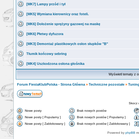
[MK7] Lampy przód i tył
[MK5] Wymiana kierownicy oraz foteli.
[MK6] Dołożenie sprężyny gazowej na maskę
[MK6] Płetwy dyfuzora
[MK3] Demontaż plastikowych osłon słupków "B"
Tłumik końcowy sebring
[MK4] Uszkodzona osłona głośnika
Wyświetl tematy z o
Forum FiestaKlubPolska - Strona Główna
»
Techniczne pozostałe
»
Tuning
Skocz 
Nowe posty
Brak nowych postów
Nowe posty [ Popularny ]
Brak nowych postów [ Popularny ]
Nowe posty [ Zablokowany ]
Brak nowych postów [ Zablokowany ]
Powered by
phpBB
mo