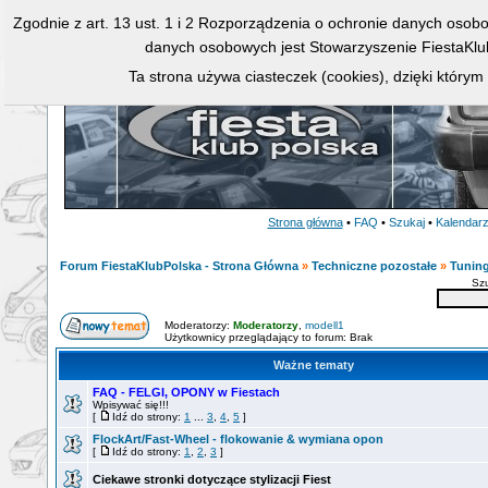
Zgodnie z art. 13 ust. 1 i 2 Rozporządzenia o ochronie danych osob
danych osobowych jest Stowarzyszenie FiestaKlu
Ta strona używa ciasteczek (cookies), dzięki którym
Strona główna
•
FAQ
•
Szukaj
•
Kalendar
Forum FiestaKlubPolska - Strona Główna
»
Techniczne pozostałe
»
Tuning
Sz
Moderatorzy:
Moderatorzy
,
modell1
Użytkownicy przeglądający to forum: Brak
Ważne tematy
FAQ - FELGI, OPONY w Fiestach
Wpisywać się!!!
[
Idź do strony:
1
...
3
,
4
,
5
]
FlockArt/Fast-Wheel - flokowanie & wymiana opon
[
Idź do strony:
1
,
2
,
3
]
Ciekawe stronki dotyczące stylizacji Fiest