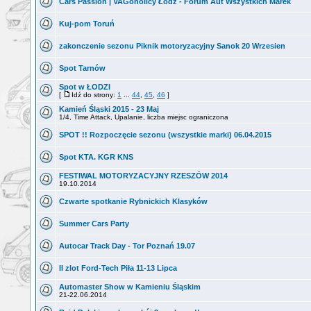
Cars Passion | VAGoholicy Łódź - Forum Aut Wszystkich Marek
Kuj-pom Toruń
zakonczenie sezonu Piknik motoryzacyjny Sanok 20 Wrzesien
Spot Tarnów
Spot w ŁODZI
[
Idź do strony:
1
...
44
,
45
,
46
]
Kamień Śląski 2015 - 23 Maj
1/4, Time Attack, Upalanie, liczba miejsc ograniczona
SPOT !! Rozpoczęcie sezonu (wszystkie marki) 06.04.2015
Spot KTA. KGR KNS
FESTIWAL MOTORYZACYJNY RZESZÓW 2014
19.10.2014
Czwarte spotkanie Rybnickich Klasyków
Summer Cars Party
Autocar Track Day - Tor Poznań 19.07
II zlot Ford-Tech Piła 11-13 Lipca
Automaster Show w Kamieniu Śląskim
21-22.06.2014