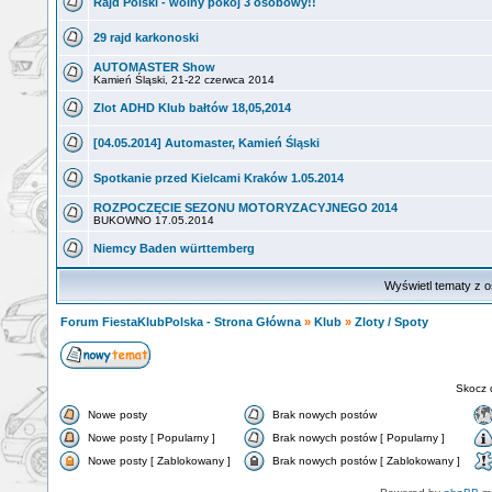
Rajd Polski - wolny pokój 3 osobowy!!
29 rajd karkonoski
AUTOMASTER Show
Kamień Śląski, 21-22 czerwca 2014
Zlot ADHD Klub bałtów 18,05,2014
[04.05.2014] Automaster, Kamień Śląski
Spotkanie przed Kielcami Kraków 1.05.2014
ROZPOCZĘCIE SEZONU MOTORYZACYJNEGO 2014
BUKOWNO 17.05.2014
Niemcy Baden württemberg
Wyświetl tematy z o
Forum FiestaKlubPolska - Strona Główna
»
Klub
»
Zloty / Spoty
Skocz 
Nowe posty
Brak nowych postów
Nowe posty [ Popularny ]
Brak nowych postów [ Popularny ]
Nowe posty [ Zablokowany ]
Brak nowych postów [ Zablokowany ]