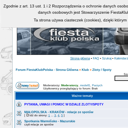
Zgodnie z art. 13 ust. 1 i 2 Rozporządzenia o ochronie danych osob
danych osobowych jest Stowarzyszenie FiestaKlu
Ta strona używa ciasteczek (cookies), dzięki którym
Strona główna
•
FAQ
•
Szukaj
•
Kalendar
Forum FiestaKlubPolska - Strona Główna
»
Klub
»
Zloty / Spoty
Sz
Moderatorzy:
Moderatorzy
,
modell1
,
Parzych
Użytkownicy przeglądający to forum: Brak
Ważne tematy
PYTANIA, UWAGI I POMOC W DZIALE ZLOTY/SPOTY
MAŁOPOLSKA - KRAKÓW - relacje ze spotów
[
Idź do strony:
1
...
3
,
4
,
5
]
Spotkania Warmińsko - Mazurskie
czyli relacje ze spotów