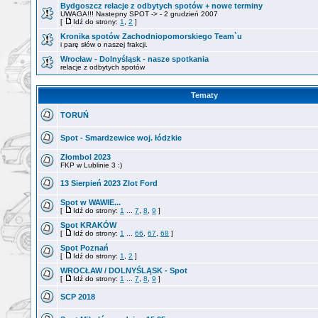
Bydgoszcz relacje z odbytych spotów + nowe terminy
UWAGA!!! Nastepny SPOT -> - 2 grudzień 2007
[
Idź do strony:
1
,
2
]
Kronika spotów Zachodniopomorskiego Team`u
i parę słów o naszej frakcji.
Wrocław - Dolnyśląsk - nasze spotkania
relacje z odbytych spotów
Tematy
TORUŃ
Spot - Smardzewice woj. łódzkie
Złombol 2023
FKP w Lublinie 3 :)
13 Sierpień 2023 Zlot Ford
Spot w WAWIE...
[
Idź do strony:
1
...
7
,
8
,
9
]
Spot KRAKÓW
[
Idź do strony:
1
...
66
,
67
,
68
]
Spot Poznań
[
Idź do strony:
1
,
2
]
WROCŁAW / DOLNYŚLĄSK - Spot
[
Idź do strony:
1
...
7
,
8
,
9
]
SCP 2018