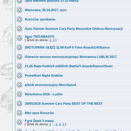
Spot Mikołów godzina 15 25 marca
Warszawa, 26.10.2017, spot
Rzeszów spotkanie.
Auto Partner Summer Cars Party Wszystkie Oblicza Motoryzacji
Spot TRÓJMIASTO
[
Idź do strony:
1
,
2
]
[MOTOPARK UŁĘŻ] 11.06 KoP II Time Attack/1/4/Stance
Otwarcie sezonu motoryzacyjnego Motoarena LUBLIN 2017
21.05 Biała Podl/1/4 mili/Drift Battle/T.Attack/Stance/Stunt
PowerKart Night Kraków
piknik motoryzacyjny MotoSanok
MotoArena 2016 - Lublin
28/05/2016 Summer Cars Party BEST OF THE BEST
Mini spot Rzeszów
Ford Śląsk 3 stawy
[
Idź do strony:
1
...
3
,
4
,
5
]