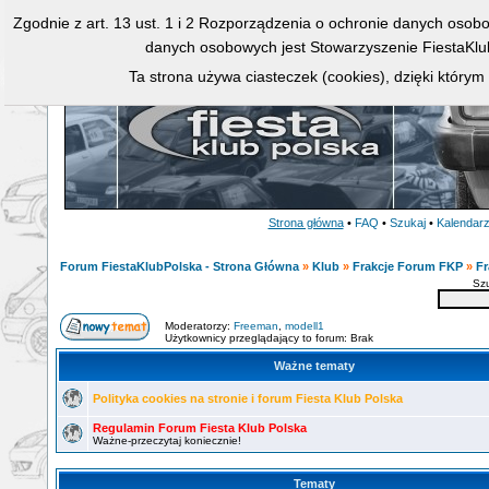
Zgodnie z art. 13 ust. 1 i 2 Rozporządzenia o ochronie danych osob
danych osobowych jest Stowarzyszenie FiestaKlu
Ta strona używa ciasteczek (cookies), dzięki którym
Strona główna
•
FAQ
•
Szukaj
•
Kalendar
Forum FiestaKlubPolska - Strona Główna
»
Klub
»
Frakcje Forum FKP
»
Fr
Sz
Moderatorzy:
Freeman
,
modell1
Użytkownicy przeglądający to forum: Brak
Ważne tematy
Polityka cookies na stronie i forum Fiesta Klub Polska
Regulamin Forum Fiesta Klub Polska
Ważne-przeczytaj koniecznie!
Tematy