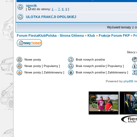
spocik
[
Idź do strony:
1
...
7
,
8
,
9
]
ULOTKA FRAKCJI OPOLSKIEJ
Wyświetl tematy z o
Forum FiestaKlubPolska - Strona Główna
»
Klub
»
Frakcje Forum FKP
»
Fr
Skocz 
Nowe posty
Brak nowych postów
Nowe posty [ Popularny ]
Brak nowych postów [ Popularny ]
Nowe posty [ Zablokowany ]
Brak nowych postów [ Zablokowany ]
Powered by
phpBB
mo