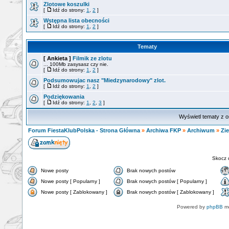
Zlotowe koszulki
[
Idź do strony:
1
,
2
]
Wstępna lista obecności
[
Idź do strony:
1
,
2
]
Tematy
[ Ankieta ]
Filmik ze zlotu
... 100Mb zasysasz czy nie.
[
Idź do strony:
1
,
2
]
Podsumowujac nasz "Miedzynarodowy" zlot.
[
Idź do strony:
1
,
2
]
Podziękowania
[
Idź do strony:
1
,
2
,
3
]
Wyświetl tematy z o
Forum FiestaKlubPolska - Strona Główna
»
Archiwa FKP
»
Archiwum
»
Zi
Skocz 
Nowe posty
Brak nowych postów
Nowe posty [ Popularny ]
Brak nowych postów [ Popularny ]
Nowe posty [ Zablokowany ]
Brak nowych postów [ Zablokowany ]
Powered by
phpBB
mo