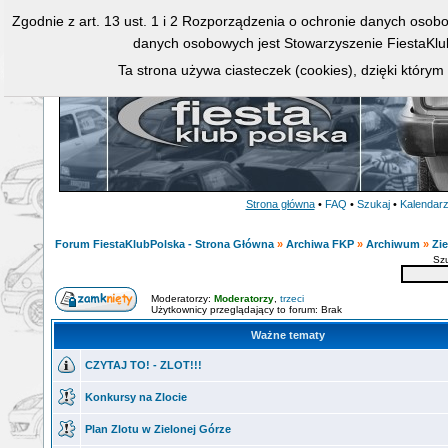
Zgodnie z art. 13 ust. 1 i 2 Rozporządzenia o ochronie danych osob
danych osobowych jest Stowarzyszenie FiestaKlu
Ta strona używa ciasteczek (cookies), dzięki którym
Strona główna
•
FAQ
•
Szukaj
•
Kalendar
Forum FiestaKlubPolska - Strona Główna
»
Archiwa FKP
»
Archiwum
»
Zi
Sz
Moderatorzy:
Moderatorzy
,
trzeci
Użytkownicy przeglądający to forum: Brak
Ważne tematy
CZYTAJ TO! - ZLOT!!!
Konkursy na Zlocie
Plan Zlotu w Zielonej Górze