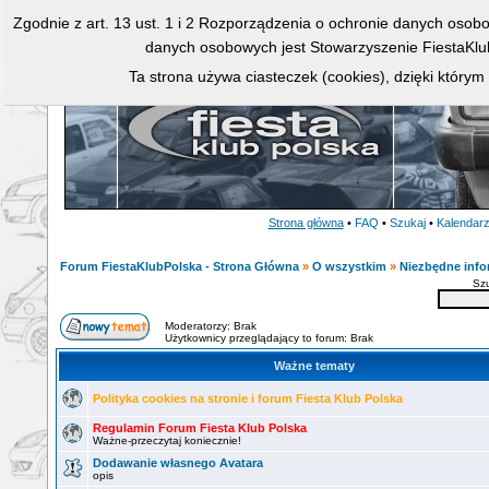
Zgodnie z art. 13 ust. 1 i 2 Rozporządzenia o ochronie danych osob
danych osobowych jest Stowarzyszenie FiestaKlu
Ta strona używa ciasteczek (cookies), dzięki którym
Strona główna
•
FAQ
•
Szukaj
•
Kalendar
Forum FiestaKlubPolska - Strona Główna
»
O wszystkim
»
Niezbędne info
Sz
Moderatorzy: Brak
Użytkownicy przeglądający to forum: Brak
Ważne tematy
Polityka cookies na stronie i forum Fiesta Klub Polska
Regulamin Forum Fiesta Klub Polska
Ważne-przeczytaj koniecznie!
Dodawanie własnego Avatara
opis