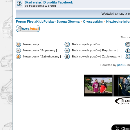
Skąd wziąć ID profilu Facebook
do Facebooka w profilu
Wyświetl tematy z o
Forum FiestaKlubPolska - Strona Główna
»
O wszystkim
»
Niezbędne info
Skocz 
Nowe posty
Brak nowych postów
Nowe posty [ Popularny ]
Brak nowych postów [ Popularny ]
Nowe posty [ Zablokowany ]
Brak nowych postów [ Zablokowany ]
Powered by
phpBB
mo