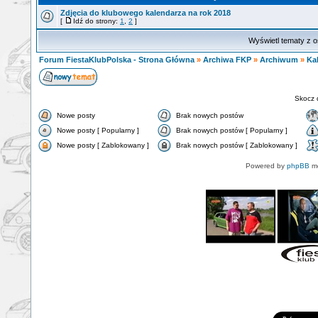
Zdjęcia do klubowego kalendarza na rok 2018
[
Idź do strony:
1
,
2
]
Wyświetl tematy z o
Forum FiestaKlubPolska - Strona Główna
»
Archiwa FKP
»
Archiwum
»
Ka
Skocz 
Nowe posty
Brak nowych postów
Nowe posty [ Popularny ]
Brak nowych postów [ Popularny ]
Nowe posty [ Zablokowany ]
Brak nowych postów [ Zablokowany ]
Powered by
phpBB
mo