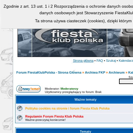
Zgodnie z art. 13 ust. 1 i 2 Rozporządzenia o ochronie danych osob
danych osobowych jest Stowarzyszenie FiestaKlu
Ta strona używa ciasteczek (cookies), dzięki którym
Strona główna
•
FAQ
•
Szukaj
•
Kalendar
Forum FiestaKlubPolska - Strona Główna
»
Archiwa FKP
»
Archiwum
»
Ka
Sz
Moderator:
Moderatorzy
Użytkownicy przeglądający to forum: Brak
Ważne tematy
Polityka cookies na stronie i forum Fiesta Klub Polska
Regulamin Forum Fiesta Klub Polska
Ważne-przeczytaj koniecznie!
Tematy