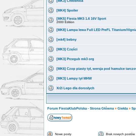
[MK3] Chłodnica
[MK4] Spoiler
[MK5] Fiesta MK5 1.6 16V Sport
2000 Edition
[MK8] Lampa lewa Full LED PreFL Titanium/Vigni
[mk4] bebny
[MK3] Części
[MK3] Przegub mk3 org
[MK6] Czop piasty tył, wersja pod hamulce tarcz
[MK3] Lampy tył MHW
Xr2i Lego dla dorosłych
Forum FiestaKlubPolska - Strona Główna
»
Giełda
»
Sp
Nowe posty
Brak nowych postów