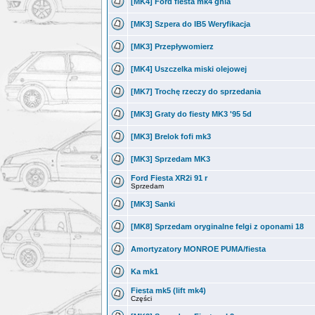
[MK4] Ford fiesta mk4 ghia
[MK3] Szpera do IB5 Weryfikacja
[MK3] Przepływomierz
[MK4] Uszczelka miski olejowej
[MK7] Trochę rzeczy do sprzedania
[MK3] Graty do fiesty MK3 '95 5d
[MK3] Brelok fofi mk3
[MK3] Sprzedam MK3
Ford Fiesta XR2i 91 r
Sprzedam
[MK3] Sanki
[MK8] Sprzedam oryginalne felgi z oponami 18
Amortyzatory MONROE PUMA/fiesta
Ka mk1
Fiesta mk5 (lift mk4)
Części