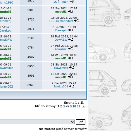
3979
ichu1990
Michu1990
13-01-24
13 Sty 2024, 17:14
2998
modell1
modell1
15-11-23
16 Lis 2023, 22:06
3736
Kramzej
FIESTA Moondust
07-11-23
7 Lis 2023, 13:19
3871
Darekptr
Darekptr
28-10-23
28 Paź 2023, 14:04
3190
DewREW
DewREW
09-04-23
27 Paź 2023, 22:46
6784
modell1
kowalxr2i
06-10-22
14 Wrz 2023, 18:08
4507
modell1
modell1
06-09-21
28 Sie 2023, 10:14
6955
lawomirro
slawomirro
11-06-23
13 Sie 2023, 22:12
3991
modell1
modell1
09-08-23
9 Sie 2023, 15:24
3943
ariox003
Mariox003
Strona
1
z
11
Idź do strony:
1
2
3
«»
9
10
11
»
Nie możesz
pisać nowych tematów