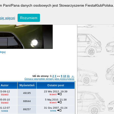
rem Pani/Pana danych osobowych jest Stowarzyszenie FiestaKlubPolska.
ię więcej
Rozumiem
loguj
Idź do strony:
1
2
3
«»
9
10
11
»
Oznacz wszystkie tematy jako przeczytane
Autor
Wyświetleń
Ostatni post
23-09-12
23 Wrz 2012, 19:39
49195
trzeci
trzeci
05-05-10
5 Maj 2010, 21:38
68644
trzeci
trzeci
31-12-07
31 Gru 2007, 01:24
89257
sowa
sowa