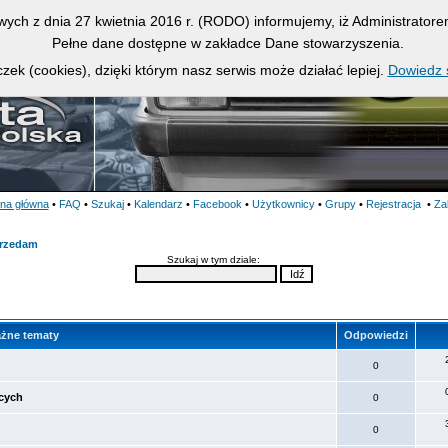
owych z dnia 27 kwietnia 2016 r. (RODO) informujemy, iż Administrato
Pełne dane dostępne w zakładce Dane stowarzyszenia.
zek (cookies), dzięki którym nasz serwis może działać lepiej.
Dowiedz s
ona główna
•
FAQ
•
Szukaj
•
Kalendarz
•
Facebook
•
Użytkownicy
•
Grupy
•
Rejestracja
•
Za
rzedam
Szukaj w tym dziale:
żne tematy
Odpowiedzi
0
ących
0
0