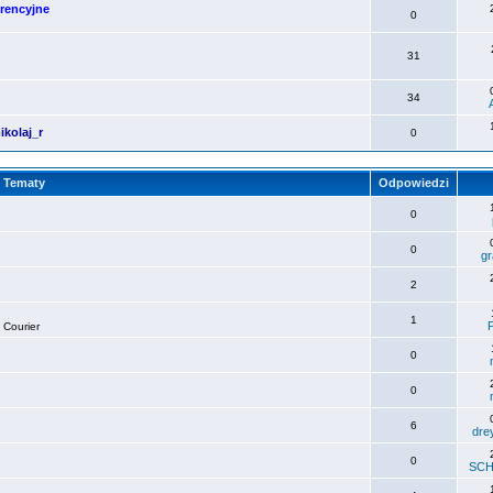
urencyjne
0
31
34
kolaj_r
0
Tematy
Odpowiedzi
0
0
gr
2
1
 Courier
0
0
6
dre
0
SCH