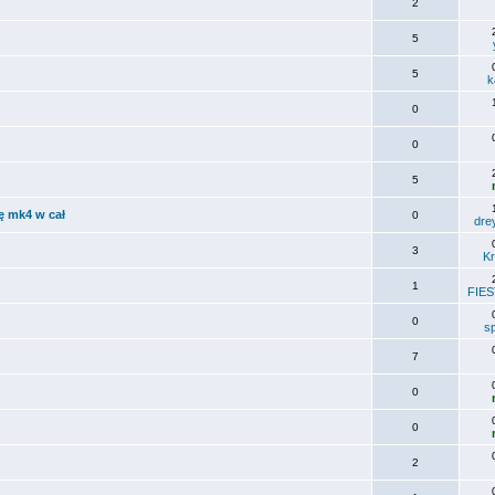
2
5
5
k
0
0
5
tę mk4 w cał
0
dre
3
K
1
FIES
0
s
7
0
0
2