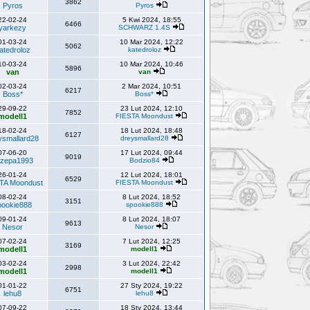
3862
Pyros
Pyros
22-02-24
5 Kwi 2024, 18:55
6466
yarkezy
SCHWARZ 1.4S
01-03-24
10 Mar 2024, 12:22
5062
atedroloz
katedroloz
10-03-24
10 Mar 2024, 10:46
5896
van
van
02-03-24
2 Mar 2024, 10:51
6217
Boss*
Boss*
29-09-22
23 Lut 2024, 12:10
7852
modell1
FIESTA Moondust
18-02-24
18 Lut 2024, 18:48
6127
ysmallard28
dreysmallard28
07-06-20
17 Lut 2024, 09:44
9019
rzepa1993
Bodzio84
26-01-24
12 Lut 2024, 18:01
6529
TA Moondust
FIESTA Moondust
08-02-24
8 Lut 2024, 18:52
3151
pookie888
spookie888
09-01-24
8 Lut 2024, 18:07
9613
Nesor
Nesor
07-02-24
7 Lut 2024, 12:25
3169
modell1
modell1
03-02-24
3 Lut 2024, 22:42
2998
modell1
modell1
01-01-22
27 Sty 2024, 19:22
6751
lehu8
lehu8
07-09-22
18 Sty 2024, 13:44