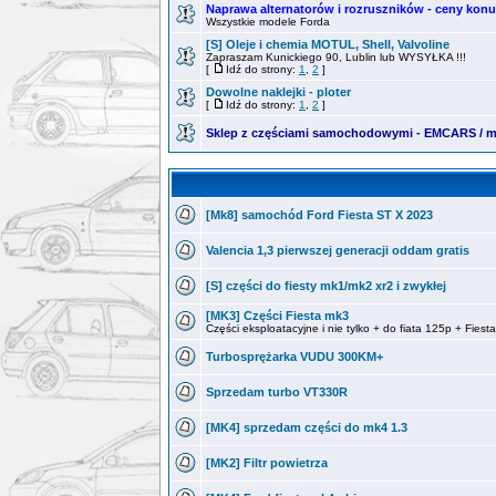
Naprawa alternatorów i rozruszników - ceny kon
Wszystkie modele Forda
[S] Oleje i chemia MOTUL, Shell, Valvoline
Zapraszam Kunickiego 90, Lublin lub WYSYŁKA !!!
[
Idź do strony:
1
,
2
]
Dowolne naklejki - ploter
[
Idź do strony:
1
,
2
]
Sklep z częściami samochodowymi - EMCARS / mi
[Mk8] samochód Ford Fiesta ST X 2023
Valencia 1,3 pierwszej generacji oddam gratis
[S] części do fiesty mk1/mk2 xr2 i zwykłej
[MK3] Części Fiesta mk3
Części eksploatacyjne i nie tylko + do fiata 125p + Fiesta
Turbosprężarka VUDU 300KM+
Sprzedam turbo VT330R
[MK4] sprzedam części do mk4 1.3
[MK2] Filtr powietrza