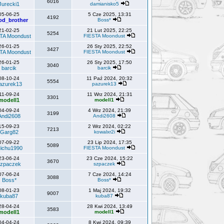
6016
Jurecki1
damianisko5
05-06-25
5 Cze 2025, 13:31
4192
od_brother
Boss*
21-02-25
21 Lut 2025, 22:25
5254
TA Moondust
FIESTA Moondust
26-01-25
26 Sty 2025, 22:52
3427
TA Moondust
FIESTA Moondust
26-01-25
26 Sty 2025, 17:50
3040
barcik
barcik
08-10-24
11 Paź 2024, 20:32
5554
azurek13
pazurek13
11-09-24
11 Wrz 2024, 21:31
3301
modell1
modell1
04-09-24
4 Wrz 2024, 21:39
3199
Andi2608
Andi2608
15-09-23
2 Wrz 2024, 02:22
7213
Garg82
kowalxr2i
07-09-22
23 Lip 2024, 17:35
5089
ichu1990
FIESTA Moondust
23-06-24
23 Cze 2024, 15:22
3670
zpaczek
szpaczek
07-06-24
7 Cze 2024, 14:24
3088
Boss*
Boss*
08-01-23
1 Maj 2024, 19:32
9007
kuba87
kuba87
28-04-24
28 Kwi 2024, 13:49
3583
modell1
modell1
04-04-24
8 Kwi 2024, 09:39