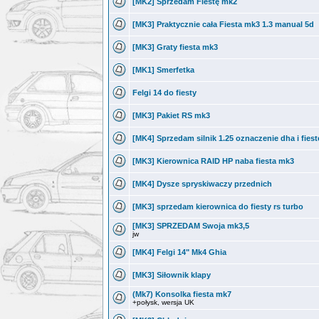
[MK2] Sprzedam Fiestę mk2
[MK3] Praktycznie cała Fiesta mk3 1.3 manual 5d
[MK3] Graty fiesta mk3
[MK1] Smerfetka
Felgi 14 do fiesty
[MK3] Pakiet RS mk3
[MK4] Sprzedam silnik 1.25 oznaczenie dha i fies
[MK3] Kierownica RAID HP naba fiesta mk3
[MK4] Dysze spryskiwaczy przednich
[MK3] sprzedam kierownica do fiesty rs turbo
[MK3] SPRZEDAM Swoja mk3,5
jw
[MK4] Felgi 14" Mk4 Ghia
[MK3] Siłownik klapy
(Mk7) Konsolka fiesta mk7
+połysk, wersja UK