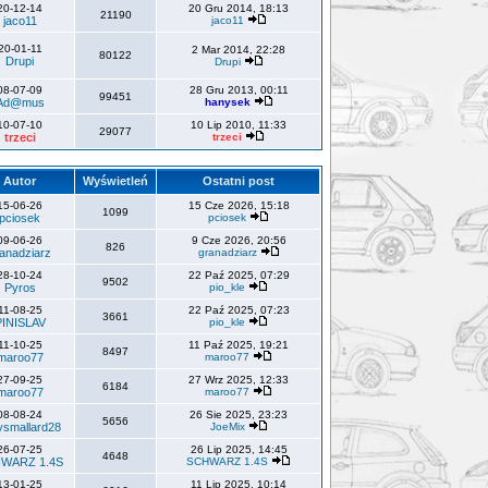
20-12-14
20 Gru 2014, 18:13
21190
jaco11
jaco11
20-01-11
2 Mar 2014, 22:28
80122
Drupi
Drupi
08-07-09
28 Gru 2013, 00:11
99451
Ad@mus
hanysek
10-07-10
10 Lip 2010, 11:33
29077
trzeci
trzeci
Autor
Wyświetleń
Ostatni post
15-06-26
15 Cze 2026, 15:18
1099
pciosek
pciosek
09-06-26
9 Cze 2026, 20:56
826
anadziarz
granadziarz
28-10-24
22 Paź 2025, 07:29
9502
Pyros
pio_kle
11-08-25
22 Paź 2025, 07:23
3661
PINISLAV
pio_kle
11-10-25
11 Paź 2025, 19:21
8497
maroo77
maroo77
27-09-25
27 Wrz 2025, 12:33
6184
maroo77
maroo77
08-08-24
26 Sie 2025, 23:23
5656
ysmallard28
JoeMix
26-07-25
26 Lip 2025, 14:45
4648
WARZ 1.4S
SCHWARZ 1.4S
13-01-25
11 Lip 2025, 10:14