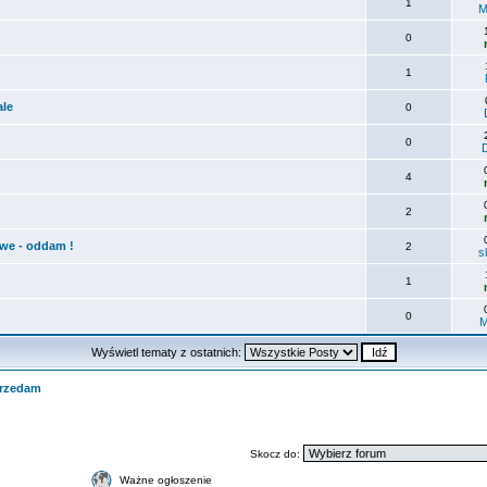
1
M
0
1
ale
0
0
4
2
owe - oddam !
2
s
1
0
M
Wyświetl tematy z ostatnich:
rzedam
Skocz do:
Ważne ogłoszenie