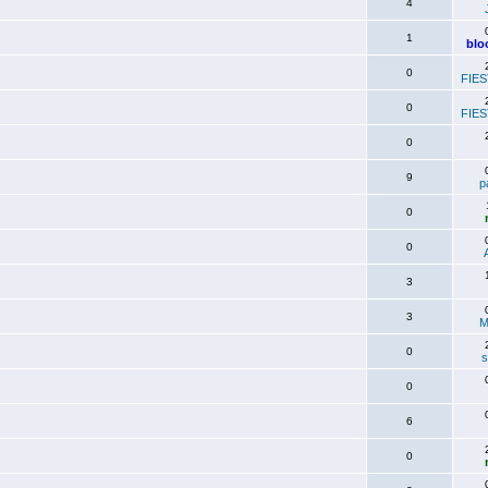
4
1
blo
0
FIES
0
FIES
0
9
p
0
0
3
3
M
0
s
0
6
0