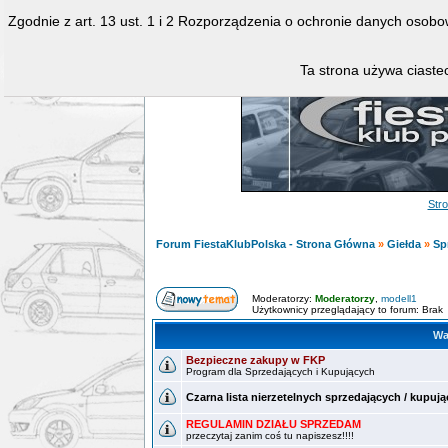
Zgodnie z art. 13 ust. 1 i 2 Rozporządzenia o ochronie danych osob
Ta strona używa ciastec
Str
Forum FiestaKlubPolska - Strona Główna
»
Giełda
»
Sp
Moderatorzy:
Moderatorzy
,
modell1
Użytkownicy przeglądający to forum: Brak
Wa
Bezpieczne zakupy w FKP
Program dla Sprzedających i Kupujących
Czarna lista nierzetelnych sprzedających / kupuj
REGULAMIN DZIAŁU SPRZEDAM
przeczytaj zanim coś tu napiszesz!!!!