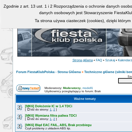
Zgodnie z art. 13 ust. 1 i 2 Rozporządzenia o ochronie danych osob
danych osobowych jest Stowarzyszenie FiestaKlu
Ta strona używa ciasteczek (cookies), dzięki którym
Strona główna
•
FAQ
•
Szukaj
•
Kalendar
Forum FiestaKlubPolska - Strona Główna
»
Techniczne główne (silniki ben
Sz
Moderatorzy:
Moderatorzy
,
modell1
Użytkownicy przeglądający to forum: Brak
Ważne tematy
[MK6] Dołożenie IC w 1.4 TDCi
[
Idź do strony:
1
,
2
]
[MK6] Wymiana filtra paliwa TDCI
[
Idź do strony:
1
,
2
]
[MK6] Błąd EAC FAIL, ABS, Brak przebiegu
Czyli problemy z układem ABS itp.