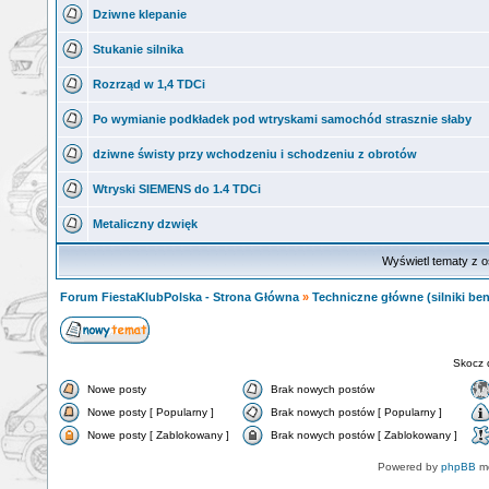
Dziwne klepanie
Stukanie silnika
Rozrząd w 1,4 TDCi
Po wymianie podkładek pod wtryskami samochód strasznie słaby
dziwne świsty przy wchodzeniu i schodzeniu z obrotów
Wtryski SIEMENS do 1.4 TDCi
Metaliczny dzwięk
Wyświetl tematy z o
Forum FiestaKlubPolska - Strona Główna
»
Techniczne główne (silniki ben
Skocz 
Nowe posty
Brak nowych postów
Nowe posty [ Popularny ]
Brak nowych postów [ Popularny ]
Nowe posty [ Zablokowany ]
Brak nowych postów [ Zablokowany ]
Powered by
phpBB
mo