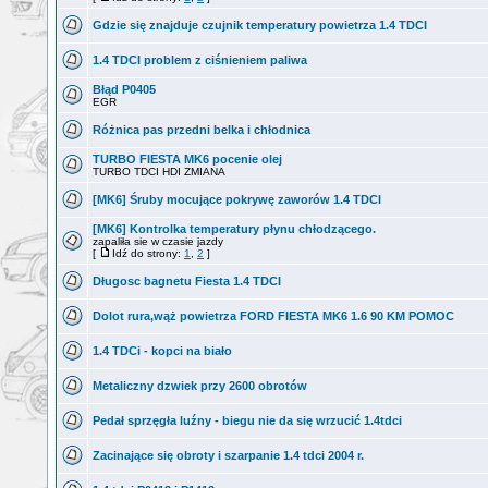
Gdzie się znajduje czujnik temperatury powietrza 1.4 TDCI
1.4 TDCI problem z ciśnieniem paliwa
Błąd P0405
EGR
Różnica pas przedni belka i chłodnica
TURBO FIESTA MK6 pocenie olej
TURBO TDCI HDI ZMIANA
[MK6] Śruby mocujące pokrywę zaworów 1.4 TDCI
[MK6] Kontrolka temperatury płynu chłodzącego.
zapaliła sie w czasie jazdy
[
Idź do strony:
1
,
2
]
Długosc bagnetu Fiesta 1.4 TDCI
Dolot rura,wąż powietrza FORD FIESTA MK6 1.6 90 KM POMOC
1.4 TDCi - kopci na biało
Metaliczny dzwiek przy 2600 obrotów
Pedał sprzęgła luźny - biegu nie da się wrzucić 1.4tdci
Zacinające się obroty i szarpanie 1.4 tdci 2004 r.