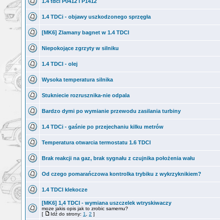
1.4 tdci P0412 i P1412
1.4 TDCi - objawy uszkodzonego sprzęgła
[MK6] Zlamany bagnet w 1.4 TDCI
Niepokojące zgrzyty w silniku
1.4 TDCI - olej
Wysoka temperatura silnika
Stukniecie rozrusznika-nie odpala
Bardzo dymi po wymianie przewodu zasilania turbiny
1.4 TDCi - gaśnie po przejechaniu kilku metrów
Temperatura otwarcia termostatu 1.6 TDCI
Brak reakcji na gaz, brak sygnału z czujnika położenia wału
Od czego pomarańczowa kontrolka trybiku z wykrzyknikiem?
1.4 TDCI klekocze
[MK6] 1,4 TDCI - wymiana uszczelek wtryskiwaczy
moze jakis opis jak to zrobic samemu?
[
Idź do strony:
1
,
2
]