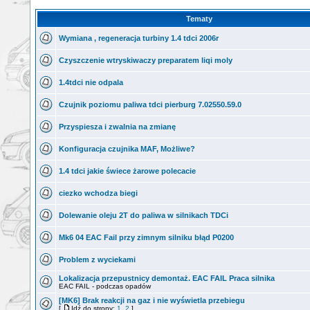
Tematy
Wymiana , regeneracja turbiny 1.4 tdci 2006r
Czyszczenie wtryskiwaczy preparatem liqi moly
1.4tdci nie odpala
Czujnik poziomu paliwa tdci pierburg 7.02550.59.0
Przyspiesza i zwalnia na zmianę
Konfiguracja czujnika MAF, Możliwe?
1.4 tdci jakie świece żarowe polecacie
ciezko wchodza biegi
Dolewanie oleju 2T do paliwa w silnikach TDCi
Mk6 04 EAC Fail przy zimnym silniku błąd P0200
Problem z wyciekami
Lokalizacja przepustnicy demontaż. EAC FAIL Praca silnika
EAC FAIL - podczas opadów
[MK6] Brak reakcji na gaz i nie wyświetla przebiegu
[
Idź do strony:
1
,
2
]