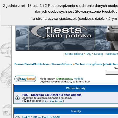
Zgodnie z art. 13 ust. 1 i 2 Rozporządzenia o ochronie danych osob
danych osobowych jest Stowarzyszenie FiestaKlu
Ta strona używa ciasteczek (cookies), dzięki którym
Strona główna
•
FAQ
•
Szukaj
•
Kalendar
Forum FiestaKlubPolska - Strona Główna
»
Techniczne główne (silniki ben
Sz
Moderatorzy:
Moderatorzy
,
modell1
Użytkownicy przeglądający to forum: Brak
Ważne tematy
FAQ - Dlaczego 1.8 Diesel nie chce odpalić
Zajrzyjcie tutaj zanim spytacie o to samo.
[
Idź do strony:
1
...
10
,
11
,
12
]
Tematy
[mk3] 1.8D na Endure 96-99