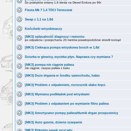
Do praktyków zmiany 1.8 diesla na Diesel Endura po 96r
Fiesta Mk 7 1.4 TDCI Termostat
Swap z 1.1 na 1.8d
Końcówki wtryskiwaczy
[MK3] opłacalność diagnozy i remontu
po odpaleniu i przejechaniu 20 metrów prawdopodobnie strzelił rozrząd
[MK3] Cieknąca pompa wtryskowa bosch w 1.8d
Dziurka w głowicy, wycieka płyn. Naprawa czy wymiana ?
[MK3] pompa nie ciągnie paliwa
nie ciągnie, zasysa paliwa z baku
[MK3] Duże drgania w środku samochodu, hałas
[MK3] Problem z odpaleniem, rozrusznik słabo kręci.
[MK3] Wymiana podkładek pod wtryskami
[MK3] Problem z odpalaniem po wymianie filtru paliwa
[MK3] Amortyzator pompy paliwa/tłumik drgan przepustnicy
[MK3] Auto gasnie, dziwne szarpanie
[MK3] Pęknięty pasek rozrządu