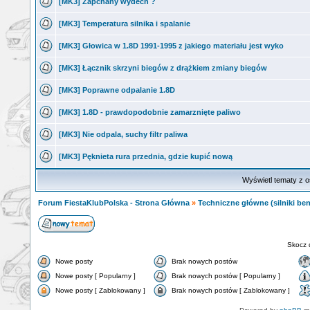
[MK3] Zapchany wydech ?
[MK3] Temperatura silnika i spalanie
[MK3] Głowica w 1.8D 1991-1995 z jakiego materiału jest wyko
[MK3] Łącznik skrzyni biegów z drążkiem zmiany biegów
[MK3] Poprawne odpalanie 1.8D
[MK3] 1.8D - prawdopodobnie zamarznięte paliwo
[MK3] Nie odpala, suchy filtr paliwa
[MK3] Pęknieta rura przednia, gdzie kupić nową
Wyświetl tematy z o
Forum FiestaKlubPolska - Strona Główna
»
Techniczne główne (silniki ben
Skocz 
Nowe posty
Brak nowych postów
Nowe posty [ Popularny ]
Brak nowych postów [ Popularny ]
Nowe posty [ Zablokowany ]
Brak nowych postów [ Zablokowany ]