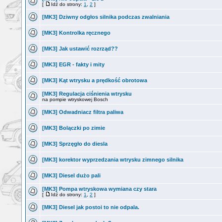
[
Idź do strony:
1
,
2
]
[MK3] Dziwny odgłos silnika podczas zwalniania
[MK3] Kontrolka ręcznego
[MK3] Jak ustawić rozrząd??
[MK3] EGR - fakty i mity
[MK3] Kąt wtrysku a prędkość obrotowa
[MK3] Regulacja ciśnienia wtrysku
na pompie wtryskowej Bosch
[MK3] Odwadniacz filtra paliwa
[MK3] Bolączki po zimie
[MK3] Sprzęgło do diesla
[MK3] korektor wyprzedzania wtrysku zimnego silnika
[MK3] Diesel dużo pali
[MK3] Pompa wtryskowa wymiana czy stara
[
Idź do strony:
1
,
2
]
[MK3] Diesel jak postoi to nie odpala.