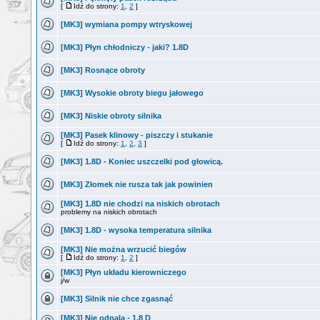
[
Idź do strony:
1
,
2
]
[MK3] wymiana pompy wtryskowej
[MK3] Płyn chłodniczy - jaki? 1.8D
[MK3] Rosnące obroty
[MK3] Wysokie obroty biegu jałowego
[MK3] Niskie obroty silnika
[MK3] Pasek klinowy - piszczy i stukanie
[
Idź do strony:
1
,
2
,
3
]
[MK3] 1.8D - Koniec uszczelki pod głowicą.
[MK3] Złomek nie rusza tak jak powinien
[MK3] 1.8D nie chodzi na niskich obrotach
problemy na niskich obrotach
[MK3] 1.8D - wysoka temperatura silnika
[MK3] Nie można wrzucić biegów
[
Idź do strony:
1
,
2
]
[MK3] Płyn układu kierowniczego
j/w
[MK3] Silnik nie chce zgasnąć
[MK3] Nie odpala - 1.8 D