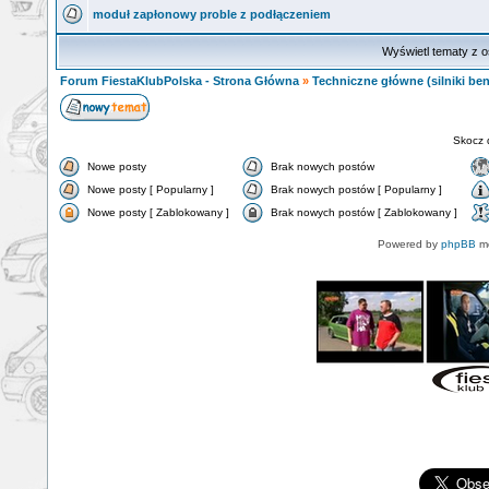
moduł zapłonowy proble z podłączeniem
Wyświetl tematy z o
Forum FiestaKlubPolska - Strona Główna
»
Techniczne główne (silniki ben
Skocz 
Nowe posty
Brak nowych postów
Nowe posty [ Popularny ]
Brak nowych postów [ Popularny ]
Nowe posty [ Zablokowany ]
Brak nowych postów [ Zablokowany ]
Powered by
phpBB
mo