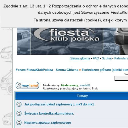
Zgodnie z art. 13 ust. 1 i 2 Rozporządzenia o ochronie danych osob
danych osobowych jest Stowarzyszenie FiestaKlu
Ta strona używa ciasteczek (cookies), dzięki którym
Strona główna
•
FAQ
•
Szukaj
•
Kalendar
Forum FiestaKlubPolska - Strona Główna
»
Techniczne główne (silniki ben
Sz
Moderatorzy:
Moderatorzy
,
modell1
Użytkownicy przeglądający to forum: Brak
Tematy
Jak podłączyć układ zapłonowy z mk3 do mk1
Świecąca kontrolka akumulatora.
Naprawa aparatu zapłonowego