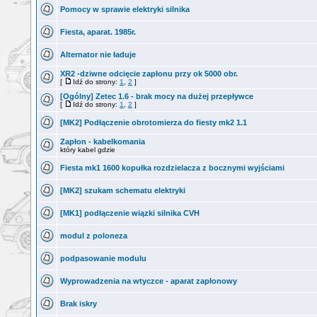
Pomocy w sprawie elektryki silnika
Fiesta, aparat. 1985r.
Alternator nie ładuje
XR2 -dziwne odcięcie zapłonu przy ok 5000 obr.
[
Idź do strony:
1
,
2
]
[Ogólny] Zetec 1.6 - brak mocy na dużej przepływce
[
Idź do strony:
1
,
2
]
[MK2] Podłączenie obrotomierza do fiesty mk2 1.1
Zapłon - kabelkomania
który kabel gdzie
Fiesta mk1 1600 kopułka rozdzielacza z bocznymi wyjściami
[MK2] szukam schematu elektryki
[MK1] podłączenie wiązki silnika CVH
modul z poloneza
podpasowanie modulu
Wyprowadzenia na wtyczce - aparat zapłonowy
Brak iskry