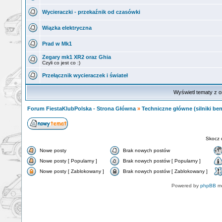
Wycieraczki - przekaźnik od czasówki
Wiązka elektryczna
Prad w Mk1
Zegary mk1 XR2 oraz Ghia
Czyli co jest co :)
Przełącznik wycieraczek i świateł
Wyświetl tematy z o
Forum FiestaKlubPolska - Strona Główna
»
Techniczne główne (silniki ben
Skocz 
Nowe posty
Brak nowych postów
Nowe posty [ Popularny ]
Brak nowych postów [ Popularny ]
Nowe posty [ Zablokowany ]
Brak nowych postów [ Zablokowany ]
Powered by
phpBB
mo