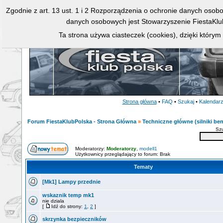
Zgodnie z art. 13 ust. 1 i 2 Rozporządzenia o ochronie danych osob
danych osobowych jest Stowarzyszenie FiestaKlu
Ta strona używa ciasteczek (cookies), dzięki którym
Strona główna
•
FAQ
•
Szukaj
•
Kalendar
Forum FiestaKlubPolska - Strona Główna
»
Techniczne główne (silniki ben
Sz
Moderatorzy:
Moderatorzy
,
modell1
Użytkownicy przeglądający to forum: Brak
Tematy
[Mk1] Lampy przednie
wskaznik temp mk1
nie dziala
[
Idź do strony:
1
,
2
]
skrzynka bezpieczników