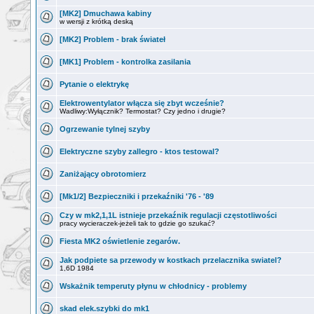
[MK2] Dmuchawa kabiny
w wersji z krótką deską
[MK2] Problem - brak świateł
[MK1] Problem - kontrolka zasilania
Pytanie o elektrykę
Elektrowentylator włącza się zbyt wcześnie?
Wadliwy:Wyłącznik? Termostat? Czy jedno i drugie?
Ogrzewanie tylnej szyby
Elektryczne szyby zallegro - ktos testowal?
Zaniżający obrotomierz
[Mk1/2] Bezpieczniki i przekaźniki '76 - '89
Czy w mk2,1,1L istnieje przekaźnik regulacji częstotliwości
pracy wycieraczek-jeżeli tak to gdzie go szukać?
Fiesta MK2 oświetlenie zegarów.
Jak podpiete sa przewody w kostkach przelacznika swiatel?
1,6D 1984
Wskażnik temperuty płynu w chłodnicy - problemy
skad elek.szybki do mk1