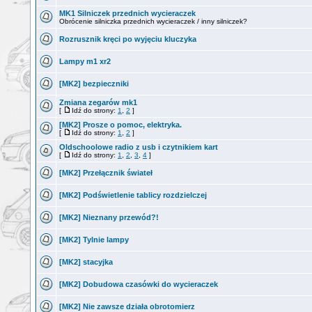
MK1 Silniczek przednich wycieraczek
Obrócenie silniczka przednich wycieraczek / inny silniczek?
Rozrusznik kręci po wyjęciu kluczyka
Lampy m1 xr2
[MK2] bezpieczniki
Zmiana zegarów mk1
[
Idź do strony:
1
,
2
]
[MK2] Prosze o pomoc, elektryka.
[
Idź do strony:
1
,
2
]
Oldschoolowe radio z usb i czytnikiem kart
[
Idź do strony:
1
,
2
,
3
,
4
]
[MK2] Przełącznik świateł
[MK2] Podświetlenie tablicy rozdzielczej
[MK2] Nieznany przewód?!
[MK2] Tylnie lampy
[MK2] stacyjka
[MK2] Dobudowa czasówki do wycieraczek
[MK2] Nie zawsze działa obrotomierz