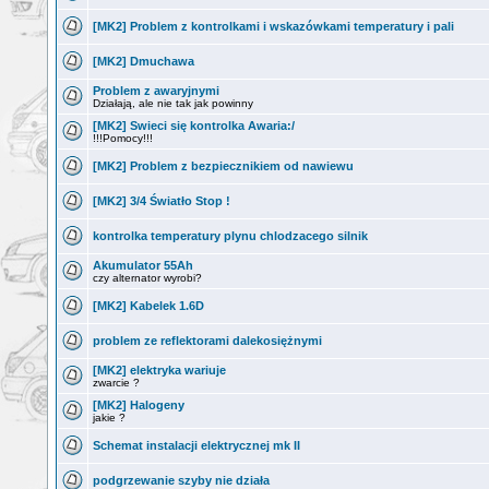
[MK2] Problem z kontrolkami i wskazówkami temperatury i pali
[MK2] Dmuchawa
Problem z awaryjnymi
Działają, ale nie tak jak powinny
[MK2] Swieci się kontrolka Awaria:/
!!!Pomocy!!!
[MK2] Problem z bezpiecznikiem od nawiewu
[MK2] 3/4 Światło Stop !
kontrolka temperatury plynu chlodzacego silnik
Akumulator 55Ah
czy alternator wyrobi?
[MK2] Kabelek 1.6D
problem ze reflektorami dalekosiężnymi
[MK2] elektryka wariuje
zwarcie ?
[MK2] Halogeny
jakie ?
Schemat instalacji elektrycznej mk II
podgrzewanie szyby nie działa