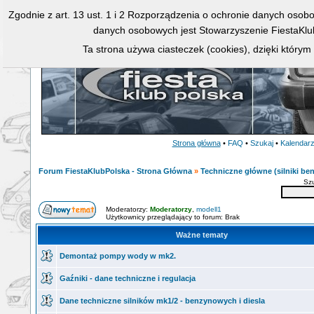
Zgodnie z art. 13 ust. 1 i 2 Rozporządzenia o ochronie danych osob
danych osobowych jest Stowarzyszenie FiestaKlu
Ta strona używa ciasteczek (cookies), dzięki którym
Strona główna
•
FAQ
•
Szukaj
•
Kalendar
Forum FiestaKlubPolska - Strona Główna
»
Techniczne główne (silniki ben
Sz
Moderatorzy:
Moderatorzy
,
modell1
Użytkownicy przeglądający to forum: Brak
Ważne tematy
Demontaż pompy wody w mk2.
Gaźniki - dane techniczne i regulacja
Dane techniczne silników mk1/2 - benzynowych i diesla