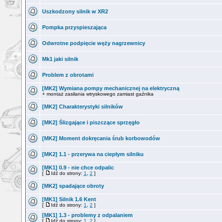
Uszkodzony silnik w XR2
Pompka przyspieszająca
Odwrotne podpięcie węży nagrzewnicy
Mk1 jaki silnik
Problem z obrotami
[MK2] Wymiana pompy mechanicznej na elektryczną
+ montaż zasilania wtryskowego zamiast gaźnika
[MK2] Charakterystyki silników
[MK2] Ślizgające i piszczące sprzęgło
[MK2] Moment dokręcania śrub korbowodów
[MK2] 1.1 - przerywa na ciepłym silniku
[MK1] 0.9 - nie chce odpalic
[
Idź do strony:
1
,
2
]
[MK2] spadające obroty
[MK1] Silnik 1.6 Kent
[
Idź do strony:
1
,
2
]
[MK1] 1.3 - problemy z odpalaniem
[
Idź do strony:
1
,
2
]