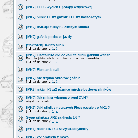
[MK2] 1.6D - wyciek z pompy wtryskowej.
[MK2] Silnik 1.6 8V gaźnik i 1.6 8V monowtrysk
[MK2] brakuje mocy na zimnym silniku
[MK2] gaśnie podczas jazdy
[traktorek] Jaki to silnik
[
Idź do strony:
1
,
2
]
[MK2] Fiesta Mk2 xr2 ?? Jaki to silnik gazniki weber
Pytanie jaki to silnik moze ktos cos o nim powiedziec
[
Idź do strony:
1
,
2
]
[MK2] Fiesta nie pali
[MK2] Nie trzyma obrotów gaśnie ;/
[
Idź do strony:
1
,
2
]
[MK2] mk2/mk3 xr2 różnice między budową silników
[MK2] Jak to jest wkońcu z tymi CVH?
wtrysk vs gażnik
[MK1] Jaki silnik z nowszych Fiest pasuje do MK1 ?
[
Idź do strony:
1
,
2
]
Swap silnika z XR2 za diesla 1.6 ?
[
Idź do strony:
1
,
2
]
[MK1] niechodzi na wszystkie cylindry
[MK2] xr2 problem z mocą