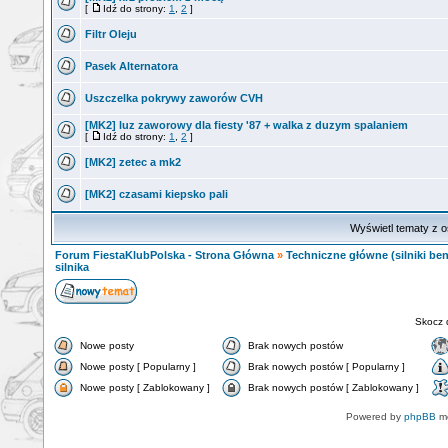
[
Idź do strony:
1
,
2
]
Filtr Oleju
Pasek Alternatora
Uszczelka pokrywy zaworów CVH
[MK2] luz zaworowy dla fiesty '87 + walka z duzym spalaniem
[
Idź do strony:
1
,
2
]
[MK2] zetec a mk2
[MK2] czasami kiepsko pali
Wyświetl tematy z o
Forum FiestaKlubPolska - Strona Główna
»
Techniczne główne (silniki ben
silnika
Skocz 
Nowe posty
Brak nowych postów
Nowe posty [ Popularny ]
Brak nowych postów [ Popularny ]
Nowe posty [ Zablokowany ]
Brak nowych postów [ Zablokowany ]
Powered by
phpBB
mo