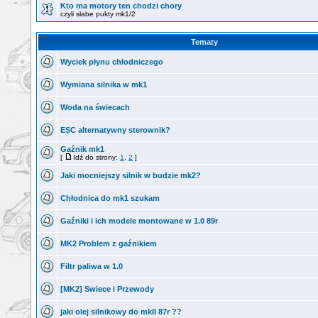
Kto ma motory ten chodzi chory
czyli słabe pukty mk1/2
Tematy
Wyciek płynu chłodniczego
Wymiana silnika w mk1
Woda na świecach
ESC alternatywny sterownik?
Gaźnik mk1
[
Idź do strony:
1
,
2
]
Jaki mocniejszy silnik w budzie mk2?
Chłodnica do mk1 szukam
Gaźniki i ich modele montowane w 1.0 89r
MK2 Problem z gaźnikiem
Filtr paliwa w 1.0
[MK2] Swiece i Przewody
jaki olej silnikowy do mkII 87r ??