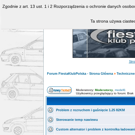
Zgodnie z art. 13 ust. 1 i 2 Rozporządzenia o ochronie danych osob
Ta strona używa ciastec
Str
Forum FiestaKlubPolska - Strona Główna
»
Techniczne 
Moderatorzy:
Moderatorzy
,
modell1
Użytkownicy przeglądający to forum: Brak
Problem z rozruchem i gaśnięcie 1.25 82KM
Sterowanie temp nawiewu
Custom alternator i problem z kontrolka ładowan