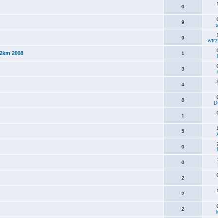
0
9
9
wtrz
82km 2008
1
3
4
8
D
1
5
0
0
2
2
2