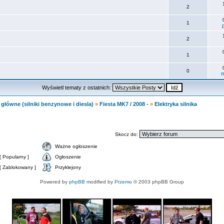
2
1
2
1
0
m
Wyświetl tematy z ostatnich:
główne (silniki benzynowe i diesla)
»
Fiesta MK7 / 2008 -
»
Elektryka silnika
Skocz do:
Ważne ogłoszenie
 Popularny ]
Ogłoszenie
[ Zablokowany ]
Przyklejony
Powered by
phpBB
modified by
Przemo
© 2003 phpBB Group