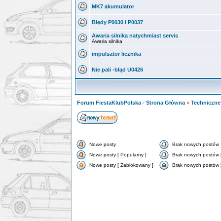
MK7 akumulator
Błędy P0030 i P0037
Awaria silnika natychmiast servis
Awaria silnika
impulsator licznika
Nie pali -błąd U0426
Forum FiestaKlubPolska - Strona Główna
»
Techniczne 
Nowe posty
Brak nowych postów
Nowe posty [ Popularny ]
Brak nowych postów [
Nowe posty [ Zablokowany ]
Brak nowych postów 