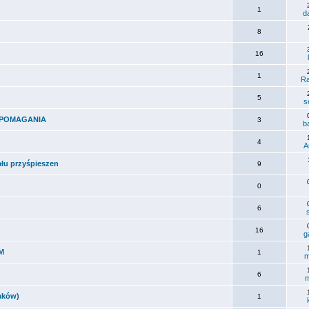
1
d
8
16
1
Ra
5
s
 WSPOMAGANIA
3
b
4
A
łu przyśpieszen
9
0
6
16
g
CM
1
m
6
m
aków)
1