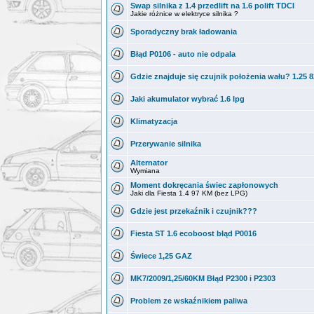
Swap silnika z 1.4 przedlift na 1.6 polift TDCI
Jakie różnice w elektryce silnika ?
Sporadyczny brak ładowania
Błąd P0106 - auto nie odpala
Gdzie znajduje się czujnik położenia wału? 1.25 
Jaki akumulator wybrać 1.6 lpg
Klimatyzacja
Przerywanie silnika
Alternator
Wymiana
Moment dokręcania świec zapłonowych
Jaki dla Fiesta 1.4 97 KM (bez LPG)
Gdzie jest przekaźnik i czujnik???
Fiesta ST 1.6 ecoboost błąd P0016
Świece 1,25 GAZ
MK7/2009/1,25/60KM Błąd P2300 i P2303
Problem ze wskaźnikiem paliwa