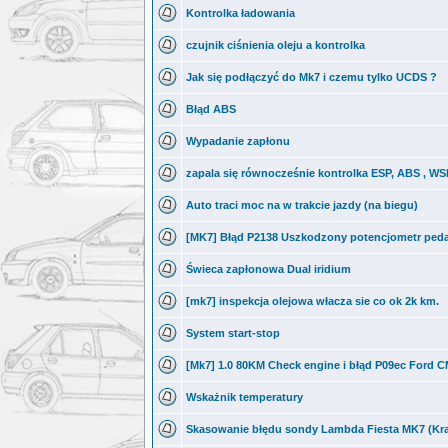
Kontrolka ładowania
czujnik ciśnienia oleju a kontrolka
Jak się podłączyć do Mk7 i czemu tylko UCDS ?
Błąd ABS
Wypadanie zapłonu
zapala się równocześnie kontrolka ESP, ABS ,
Auto traci moc na w trakcie jazdy (na biegu)
[MK7] Błąd P2138 Uszkodzony potencjometr peda
Świeca zapłonowa Dual iridium
[mk7] inspekcja olejowa włacza sie co ok 2k km.
System start-stop
[Mk7] 1.0 80KM Check engine i błąd P09ec Ford 
Wskażnik temperatury
Skasowanie błędu sondy Lambda Fiesta MK7 (Kr