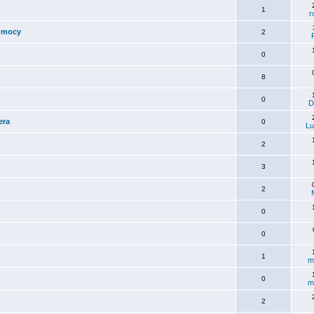
1
r
k mocy
2
0
8
0
D
era
0
Lu
2
3
2
0
0
1
m
0
m
2