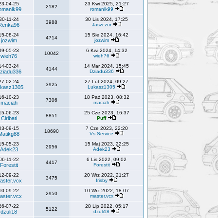
23-04-25
23 Kwi 2025, 21:27
2182
omanik99
romanik99
30-11-24
30 Lis 2024, 17:25
3988
Renka96
Jaszczur
15-08-24
15 Sie 2024, 16:42
4714
jozwim
jozwim
09-05-23
6 Kwi 2024, 14:32
10042
wieh76
wieh76
14-03-24
14 Mar 2024, 15:45
4144
ziadu336
Dziadu336
27-02-24
27 Lut 2024, 09:27
3925
kasz1305
Lukasz1305
16-10-23
18 Paź 2023, 08:32
7306
maciah
maciah
15-06-23
25 Cze 2023, 16:37
8851
Ciribati
Puff
03-09-15
7 Cze 2023, 22:20
18690
Matikg88
Vs Service
15-05-23
15 Maj 2023, 22:25
2956
Adek23
Adek23
06-11-22
6 Lis 2022, 09:02
4417
Forestit
Forestit
12-09-22
20 Wrz 2022, 21:27
3475
aster.vcx
frisby
10-09-22
10 Wrz 2022, 18:07
2950
aster.vcx
master.vcx
26-07-22
28 Lip 2022, 05:17
5122
dzuli18
dzuli18