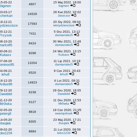
15-05-22
15 Maj 2022, 19:00
4807
bigmen
bigmen
03-03-17
28 Kwi 2022, 02:02
24529
scherkan
Jaszczur
19-12-21
20 Sty 2022, 08:04
17593
ydziescisze
wtrzydziescisze
05-12-21
5 Gru 2021, 13:12
7411
Przysek
damianisko5
08-10-20
30 Wrz 2021, 12:48
9424
marko85
damianisko5
30-08-21
24 Wrz 2021, 13:15
9298
Kubaxx
Kubaxx
07-06-20
11 Lip 2021, 10:19
13204
ominoo95
damianisko5
04-06-21
9 Cze 2021, 20:43
6520
lehu8
lehu8
16-12-20
4 Lut 2021, 08:31
14923
Ardius88
damianisko5
29-12-20
29 Gru 2020, 18:05
6238
Dawiddd
Dawiddd
11-12-20
11 Gru 2020, 12:53
6127
Mr0wka
Mr0wka
02-05-20
19 Cze 2020, 21:05
8818
peterg6
swampshark
14-05-20
23 Maj 2020, 17:21
8305
theqlek
theqlek
09-02-20
11 Lut 2020, 09:59
8884
lobo1234
lobo1234