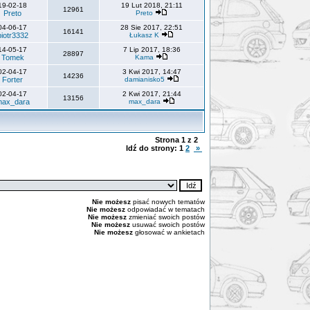
19-02-18
19 Lut 2018, 21:11
12961
Preto
Preto
04-06-17
28 Sie 2017, 22:51
16141
piotr3332
Łukasz K
14-05-17
7 Lip 2017, 18:36
28897
Tomek
Kama
02-04-17
3 Kwi 2017, 14:47
14236
Forter
damianisko5
02-04-17
2 Kwi 2017, 21:44
13156
ax_dara
max_dara
Strona
1
z
2
Idź do strony:
1
2
»
Nie możesz
pisać nowych tematów
Nie możesz
odpowiadać w tematach
Nie możesz
zmieniać swoich postów
Nie możesz
usuwać swoich postów
Nie możesz
głosować w ankietach