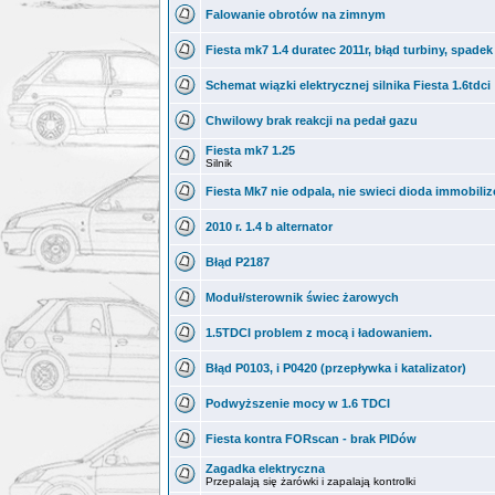
Falowanie obrotów na zimnym
Fiesta mk7 1.4 duratec 2011r, błąd turbiny, spade
Schemat wiązki elektrycznej silnika Fiesta 1.6tdci
Chwilowy brak reakcji na pedał gazu
Fiesta mk7 1.25
Silnik
Fiesta Mk7 nie odpala, nie swieci dioda immobiliz
2010 r. 1.4 b alternator
Błąd P2187
Moduł/sterownik świec żarowych
1.5TDCI problem z mocą i ładowaniem.
Błąd P0103, i P0420 (przepływka i katalizator)
Podwyższenie mocy w 1.6 TDCI
Fiesta kontra FORscan - brak PIDów
Zagadka elektryczna
Przepalają się żarówki i zapalają kontrolki