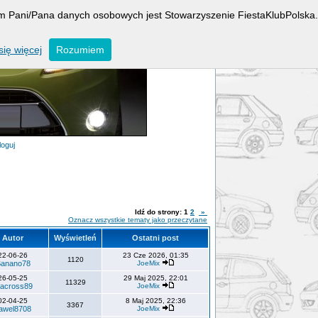
rem Pani/Pana danych osobowych jest Stowarzyszenie FiestaKlubPolska.
ię więcej
Rozumiem
loguj
Idź do strony:
1
2
»
Oznacz wszystkie tematy jako przeczytane
Autor
Wyświetleń
Ostatni post
22-06-26
23 Cze 2026, 01:35
1120
anano78
JoeMix
26-05-25
29 Maj 2025, 22:01
11329
across89
JoeMix
02-04-25
8 Maj 2025, 22:36
3367
awel8708
JoeMix