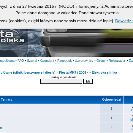
owych z dnia 27 kwietnia 2016 r. (RODO) informujemy, iż Administrato
Pełne dane dostępne w zakładce Dane stowarzyszenia.
zek (cookies), dzięki którym nasz serwis może działać lepiej.
Dowiedz s
ona główna
•
FAQ
•
Szukaj
•
Kalendarz
•
Facebook
•
Użytkownicy
•
Grupy
•
Rejestracja
•
Za
główne (silniki benzynowe i diesla)
»
Fiesta MK7 / 2008 -
»
Elektryka silnika
Szukaj w tym dziale:
Tematy
Odpowiedzi
1
B
1
M
ia
4
p