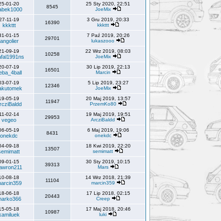
25-01-20
25 Sty 2020, 22:51
8545
abek1000
JoeMix
27-11-19
3 Gru 2019, 20:33
16390
kkkttt
kkkttt
31-01-15
7 Paź 2019, 20:26
29701
langolier
lukaszooo
21-09-19
22 Wrz 2019, 08:03
10258
fal1991ns
JoeMix
20-07-19
30 Lip 2019, 22:13
16501
eba_4ball
Marcin
03-07-19
5 Lip 2019, 23:27
12346
akutomek
JoeMix
19-05-19
20 Maj 2019, 13:57
11947
rcziBaldd
PrzemKo80
11-02-14
19 Maj 2019, 19:51
29953
vegeo
ArcziBaldd
06-05-19
6 Maj 2019, 19:06
8431
onekdc
onekdc
04-09-18
18 Kwi 2019, 22:20
13507
semimatt
semimatt
09-01-15
30 Sty 2019, 10:15
39313
awron211
Mars
10-08-18
14 Wrz 2018, 21:39
11104
arcin359
marcin359
18-06-18
17 Lip 2018, 02:15
20443
arko366
Creep
15-05-18
17 Maj 2018, 20:46
10987
kamiluek
luki