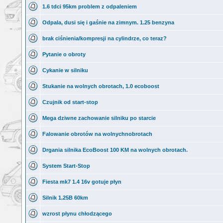
1.6 tdci 95km problem z odpaleniem
Odpala, dusi się i gaśnie na zimnym. 1.25 benzyna
brak ciśnienia/kompresji na cylindrze, co teraz?
Pytanie o obroty
Cykanie w silniku
Stukanie na wolnych obrotach, 1.0 ecoboost
Czujnik od start-stop
Mega dziwne zachowanie silniku po starcie
Falowanie obrotów na wolnychnobrotach
Drgania silnika EcoBoost 100 KM na wolnych obrotach.
System Start-Stop
Fiesta mk7 1.4 16v gotuje płyn
Silnik 1.25B 60km
wzrost płynu chłodzącego