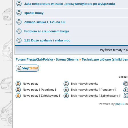
Jaka temperatura w trasie , pracą wentylatora po wyłączeniu
spadki mocy
Zmiana silnika z 1.25 na 1.6
Problem ze zrzuceniem biegu
1.25 Duże spalanie i słaba moc
Wyświetl tematy z o
Forum FiestaKlubPolska - Strona Główna
»
Techniczne główne (silniki ben
Skocz 
Nowe posty
Brak nowych postów
Nowe posty [ Popularny ]
Brak nowych postów [ Popularny ]
Nowe posty [ Zablokowany ]
Brak nowych postów [ Zablokowany ]
Powered by
phpBB
mo