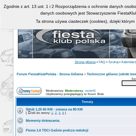
Zgodnie z art. 13 ust. 1 i 2 Rozporządzenia o ochronie danych osob
danych osobowych jest Stowarzyszenie FiestaKlu
Ta strona używa ciasteczek (cookies), dzięki którym
Strona główna
•
FAQ
•
Szukaj
•
Kalendar
Forum FiestaKlubPolska - Strona Główna
»
Techniczne główne (silniki ben
Sz
Moderatorzy:
Moderatorzy
,
modell1
Użytkownicy przeglądający to forum: Brak
Tematy
Silnik 1.25 60 KM - zmiana na 80 KM
[
Idź do strony:
1
,
2
,
3
,
4
]
Momenty dokręcania.
Fiesta 1.6 TDCi Gaśnie podcza redukcji