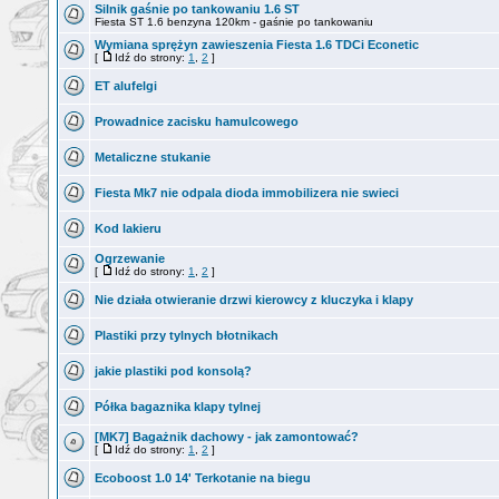
Silnik gaśnie po tankowaniu 1.6 ST
Fiesta ST 1.6 benzyna 120km - gaśnie po tankowaniu
Wymiana sprężyn zawieszenia Fiesta 1.6 TDCi Econetic
[
Idź do strony:
1
,
2
]
ET alufelgi
Prowadnice zacisku hamulcowego
Metaliczne stukanie
Fiesta Mk7 nie odpala dioda immobilizera nie swieci
Kod lakieru
Ogrzewanie
[
Idź do strony:
1
,
2
]
Nie działa otwieranie drzwi kierowcy z kluczyka i klapy
Plastiki przy tylnych błotnikach
jakie plastiki pod konsolą?
Półka bagaznika klapy tylnej
[MK7] Bagażnik dachowy - jak zamontować?
[
Idź do strony:
1
,
2
]
Ecoboost 1.0 14' Terkotanie na biegu