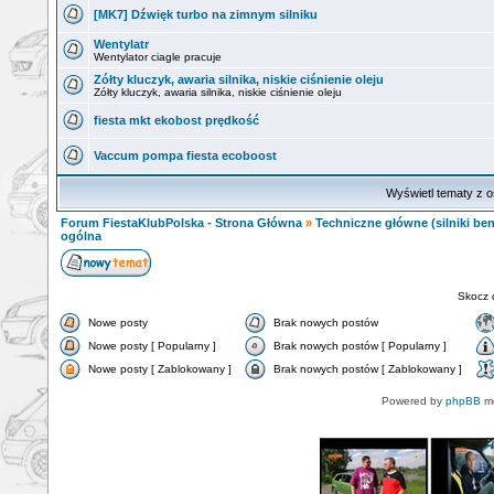
[MK7] Dźwięk turbo na zimnym silniku
Wentylatr
Wentylator ciagle pracuje
Zółty kluczyk, awaria silnika, niskie ciśnienie oleju
Zółty kluczyk, awaria silnika, niskie ciśnienie oleju
fiesta mkt ekobost prędkość
Vaccum pompa fiesta ecoboost
Wyświetl tematy z o
Forum FiestaKlubPolska - Strona Główna
»
Techniczne główne (silniki ben
ogólna
Skocz 
Nowe posty
Brak nowych postów
Nowe posty [ Popularny ]
Brak nowych postów [ Popularny ]
Nowe posty [ Zablokowany ]
Brak nowych postów [ Zablokowany ]
Powered by
phpBB
mo