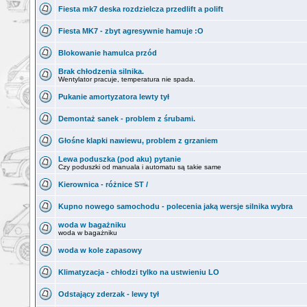
Fiesta mk7 deska rozdzielcza przedlift a polift
Fiesta MK7 - zbyt agresywnie hamuje :O
Blokowanie hamulca przód
Brak chłodzenia silnika.
Wentylator pracuje, temperatura nie spada.
Pukanie amortyzatora lewty tył
Demontaż sanek - problem z śrubami.
Głośne klapki nawiewu, problem z grzaniem
Lewa poduszka (pod aku) pytanie
Czy poduszki od manuala i automatu są takie same
Kierownica - różnice ST /
Kupno nowego samochodu - polecenia jaką wersje silnika wybra
woda w bagażniku
woda w bagażniku
woda w kole zapasowy
Klimatyzacja - chłodzi tylko na ustwieniu LO
Odstający zderzak - lewy tył