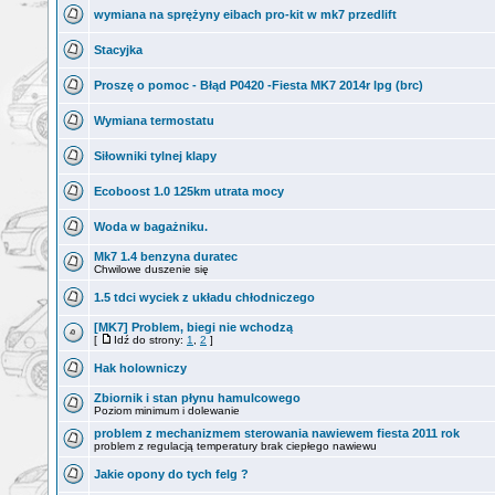
wymiana na sprężyny eibach pro-kit w mk7 przedlift
Stacyjka
Proszę o pomoc - Błąd P0420 -Fiesta MK7 2014r lpg (brc)
Wymiana termostatu
Siłowniki tylnej klapy
Ecoboost 1.0 125km utrata mocy
Woda w bagażniku.
Mk7 1.4 benzyna duratec
Chwilowe duszenie się
1.5 tdci wyciek z układu chłodniczego
[MK7] Problem, biegi nie wchodzą
[
Idź do strony:
1
,
2
]
Hak holowniczy
Zbiornik i stan płynu hamulcowego
Poziom minimum i dolewanie
problem z mechanizmem sterowania nawiewem fiesta 2011 rok
problem z regulacją temperatury brak ciepłego nawiewu
Jakie opony do tych felg ?