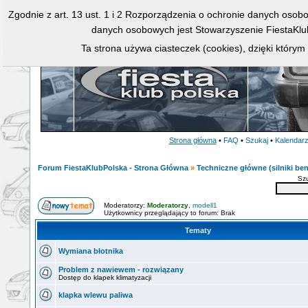
Zgodnie z art. 13 ust. 1 i 2 Rozporządzenia o ochronie danych osob
danych osobowych jest Stowarzyszenie FiestaKlu
Ta strona używa ciasteczek (cookies), dzięki którym
Strona główna
•
FAQ
•
Szukaj
•
Kalendar
Forum FiestaKlubPolska - Strona Główna
»
Techniczne główne (silniki ben
Sz
Moderatorzy:
Moderatorzy
,
modell1
Użytkownicy przeglądający to forum: Brak
Tematy
Wymiana błotnika
Problem z nawiewem - rozwiązany
Dostęp do klapek klimatyzacji
klapka wlewu paliwa