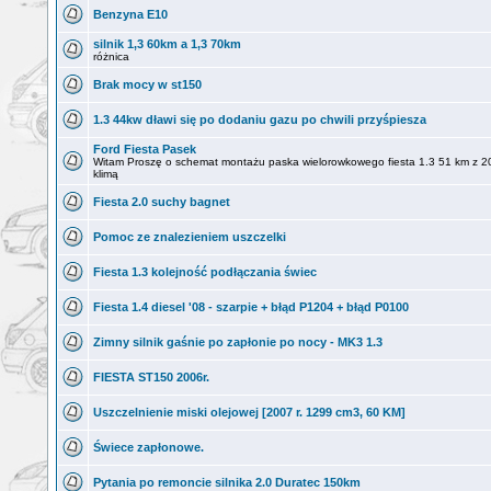
Benzyna E10
silnik 1,3 60km a 1,3 70km
różnica
Brak mocy w st150
1.3 44kw dławi się po dodaniu gazu po chwili przyśpiesza
Ford Fiesta Pasek
Witam Proszę o schemat montażu paska wielorowkowego fiesta 1.3 51 km z 2
klimą
Fiesta 2.0 suchy bagnet
Pomoc ze znalezieniem uszczelki
Fiesta 1.3 kolejność podłączania świec
Fiesta 1.4 diesel '08 - szarpie + błąd P1204 + błąd P0100
Zimny silnik gaśnie po zapłonie po nocy - MK3 1.3
FIESTA ST150 2006r.
Uszczelnienie miski olejowej [2007 r. 1299 cm3, 60 KM]
Świece zapłonowe.
Pytania po remoncie silnika 2.0 Duratec 150km