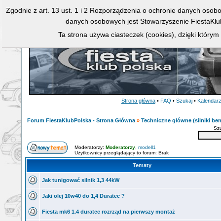
Zgodnie z art. 13 ust. 1 i 2 Rozporządzenia o ochronie danych osob
danych osobowych jest Stowarzyszenie FiestaKlu
Ta strona używa ciasteczek (cookies), dzięki którym
Strona główna
•
FAQ
•
Szukaj
•
Kalendar
Forum FiestaKlubPolska - Strona Główna
»
Techniczne główne (silniki ben
Sz
Moderatorzy:
Moderatorzy
,
modell1
Użytkownicy przeglądający to forum: Brak
Tematy
Jak tunigować silnik 1,3 44kW
Jaki olej 10w40 do 1,4 Duratec ?
Fiesta mk6 1.4 duratec rozrząd na pierwszy montaż