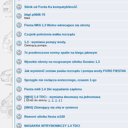
Silnik od Forda Ka kompatybilność
błąd p0606-70
bład
Fiesta MK6 1.3 Wolno wkrecajace się obroty
Czujnik położenia wałka rozrządu
1.3 - wymiana pompy wody.
Cieknącą pompa.
7x przekroczone normy spalin na biegu jałowym
Wysokie obroty na rozgrzanym silniku Duratec 1.3
Jak wymienić zestaw paska rozrządu i pompa wody FORD FIESTA6
Sprzęgło nie rozłącza wstecznego, czasem 1-go
Fiesta mk6 1.4 16v wypadanie zapłonu
[MK6] 1.4 TDCi - wymiana dwumasy na jednomasa
[
Idź do strony:
1
,
2
,
3
,
4
]
[MK6] Zbierający się olej w rynience
Remont silnika fiesta st150
MASAKRA WTRYSKIWACZY 1.4 TDCI