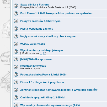
Swap silnika z Fusiona
Kompatybilność silnika z Forda Fusiona 1.4 (2008)
Ford Fiesta 1.3 2006 benzyna 44kw problem ze spalaniem
Pokrywa zaworów 1,3 beznzyna
Fiesta wypadanie zaplonu
Nagły spadek mocy, chwilowy check engine
Wyjący wysprzeglik
Wysokie obroty na biegu jałowym
[
Idź do strony:
1
,
2
]
[MK6] Wkładka sportowa
Rozrusznik terkocze
Nie można odpalić
Poduszka silnika Prawa 1.4tdci 2009r
Fiesta 1.3 - długo kręci, przydławia,
Zgrzytanie podczas hamowania biegami z wysokich obrotów
Ominięcie sprężarki klimy 1.3 69KM
Wąż wodny zbiorniczka wyrównawczego (1.25)