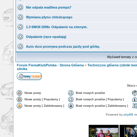
Nie odpala wadliwa pompa?
Wymiana płynu chłodzącego
1.3 69KM 2006r. Odpalanie na zimnym.
Odpalanie (ręce opadają)
Auto dusi przerywa podczas jazdy pod górkę.
Wyświetl tematy z o
Forum FiestaKlubPolska - Strona Główna
»
Techniczne główne (silniki ben
silnika
Skocz 
Nowe posty
Brak nowych postów
Nowe posty [ Popularny ]
Brak nowych postów [ Popularny ]
Nowe posty [ Zablokowany ]
Brak nowych postów [ Zablokowany ]
Powered by
phpBB
mo